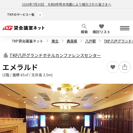
2026年7月30日
令和8年熊本地震により被災された皆さまへ
TKPのサービス一覧
検索
検討リスト
TKP貸会議室ネット
東北
青森県
八戸駅
TKP八戸グラン
TKP八戸グランドホテルカンファレンスセンター
エメラルド
(2階 / 面積 65㎡ / 天井高 2.5m)