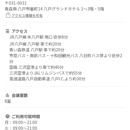
〒
031-0031
青森県 八戸市番町14 八戸グランドホテル 1〜3階・5階
アクセス情報を共有
アクセス
JR八戸線 本八戸駅 南口 徒歩8分
JR八戸線 八戸駅 車で約20分
青い森鉄道 八戸駅 車で約20分
市営バス・南部バス・十和田観光バス 八日町バス停より徒歩2
分
空路 三沢空港より車で約40分
三沢空港よりJALリムジンバスで約55分
高速道路八戸自動車道 八戸I.C.より約30分
会議室数
8室
ご利用
可能時間
月：
09:00〜21:00
火：
09:00〜21:00