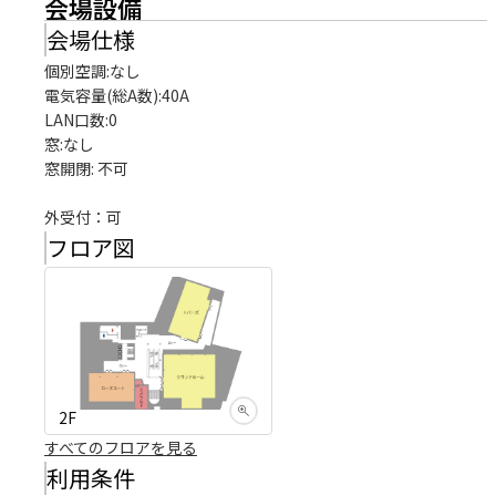
会場設備
会場仕様
個別空調:なし

電気容量(総A数):40A

LAN口数:0

窓:なし

窓開閉: 不可

外受付：可
フロア図
2F
すべてのフロアを見る
利用条件