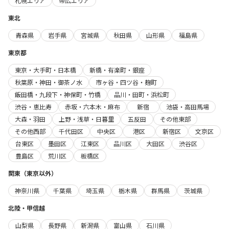
札幌エリア
帯広エリア
東北
青森県
岩手県
宮城県
秋田県
山形県
福島県
東京都
東京・大手町・日本橋
新橋・有楽町・銀座
秋葉原・神田・御茶ノ水
市ヶ谷・四ツ谷・麹町
飯田橋・九段下・神保町・竹橋
品川・田町・浜松町
渋谷・恵比寿
赤坂・六本木・麻布
新宿
池袋・高田馬場
大森・羽田
上野・浅草・日暮里
五反田
その他東部
その他西部
千代田区
中央区
港区
新宿区
文京区
台東区
墨田区
江東区
品川区
大田区
渋谷区
豊島区
荒川区
板橋区
関東（東京以外）
神奈川県
千葉県
埼玉県
栃木県
群馬県
茨城県
北陸・甲信越
山梨県
長野県
新潟県
富山県
石川県