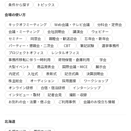
条件から探す
トピックス
会場の使い方
キックオフミーティング
Web会議・テレビ会議
分科会・定例会
会議・ミーティング
会社説明会
講演会
ウェビナー
セミナー
同窓会
親睦会・歓送迎会
忘年会・新年会
パーティー・懇親会・二次会
CBT
筆記試験
選挙事務所
プロジェクトオフィス
レンタルオフィス
事務所移転に伴う一時利用
荷物保管・倉庫利用
学会
大型イベント
商品発表会
国際会議・MICE
展示会
内定式
入社式
表彰式
記念式典
決算説明会
株主総会
オーディション
採用面接
ワークショップ
オンライン研修
合宿・宿泊研修
インターンシップ
インタビュー・取材
記者会見
撮影・収録
お別れの会・法要・偲ぶ会
ご利用事例
会議のお役立ち情報
北海道