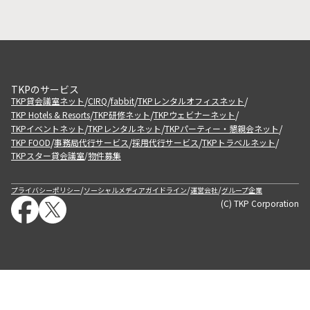
TKPのサービス
/
/
/
/
TKP貸会議室ネット
CIRQ
fabbit
TKPレンタルオフィスネット
/
/
/
TKP Hotels & Resorts
TKP研修ネット
TKPウェビナーネット
/
/
/
TKPイベントネット
TKPレンタルネット
TKPパーティー・懇親会ネット
/
/
/
/
TKP FOOD
事務局代行サービス
採用代行サービス
TKPトラベルネット
TKPスター貸会議室
物件募集
/
/
/
/
プライバシーポリシー
ソーシャルメディアガイドライン
運営会社
グループ企業
(C) TKP Corporation