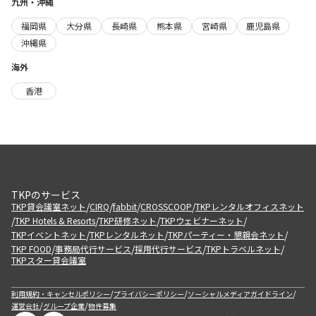
九州・沖縄
福岡県
大分県
長崎県
熊本県
宮崎県
鹿児島県
沖縄県
海外
香港
TKPのサービス
/
/
/
/
TKP貸会議室ネット
CIRQ
fabbit
CROSSCOOP
TKPレンタルオフィスネット
/
/
/
/
TKP Hotels & Resorts
TKP研修ネット
TKPウェビナーネット
/
/
/
TKPイベントネット
TKPレンタルネット
TKPパーティー・懇親会ネット
/
/
/
/
TKP FOOD
事務局代行サービス
採用代行サービス
TKPトラベルネット
TKPスター貸会議室
/
/
/
利用規約・キャンセルポリシー
プライバシーポリシー
ソーシャルメディアガイドライン
/
/
運営会社
グループ企業
物件募集