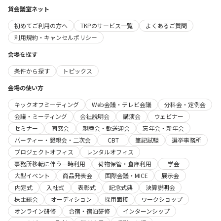
貸会議室ネット
初めてご利用の方へ
TKPのサービス一覧
よくあるご質問
利用規約・キャンセルポリシー
会場を探す
条件から探す
トピックス
会場の使い方
キックオフミーティング
Web会議・テレビ会議
分科会・定例会
会議・ミーティング
会社説明会
講演会
ウェビナー
セミナー
同窓会
親睦会・歓送迎会
忘年会・新年会
パーティー・懇親会・二次会
CBT
筆記試験
選挙事務所
プロジェクトオフィス
レンタルオフィス
事務所移転に伴う一時利用
荷物保管・倉庫利用
学会
大型イベント
商品発表会
国際会議・MICE
展示会
内定式
入社式
表彰式
記念式典
決算説明会
株主総会
オーディション
採用面接
ワークショップ
オンライン研修
合宿・宿泊研修
インターンシップ