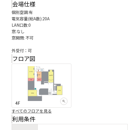
会場仕様
個別空調:有

電気容量(総A数):20A

LAN口数:0

窓:なし

窓開閉: 不可

外受付：可
フロア図
4F
すべてのフロアを見る
利用条件