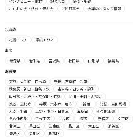
インタビュー・取材
記者会見
撮影・収録
お別れの会・法要・偲ぶ会
ご利用事例
会議のお役立ち情報
北海道
札幌エリア
帯広エリア
東北
青森県
岩手県
宮城県
秋田県
山形県
福島県
東京都
東京・大手町・日本橋
新橋・有楽町・銀座
秋葉原・神田・御茶ノ水
市ヶ谷・四ツ谷・麹町
飯田橋・九段下・神保町・竹橋
品川・田町・浜松町
渋谷・恵比寿
赤坂・六本木・麻布
新宿
池袋・高田馬場
大森・羽田
上野・浅草・日暮里
五反田
その他東部
その他西部
千代田区
中央区
港区
新宿区
文京区
台東区
墨田区
江東区
品川区
大田区
渋谷区
豊島区
荒川区
板橋区