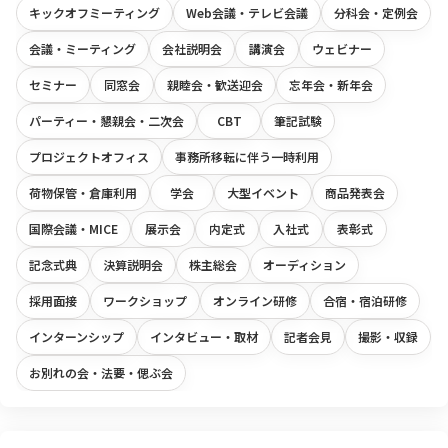
キックオフミーティング
Web会議・テレビ会議
分科会・定例会
会議・ミーティング
会社説明会
講演会
ウェビナー
セミナー
同窓会
親睦会・歓送迎会
忘年会・新年会
パーティー・懇親会・二次会
CBT
筆記試験
プロジェクトオフィス
事務所移転に伴う一時利用
荷物保管・倉庫利用
学会
大型イベント
商品発表会
国際会議・MICE
展示会
内定式
入社式
表彰式
記念式典
決算説明会
株主総会
オーディション
採用面接
ワークショップ
オンライン研修
合宿・宿泊研修
インターンシップ
インタビュー・取材
記者会見
撮影・収録
お別れの会・法要・偲ぶ会