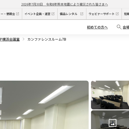
2026年7月30日
令和8年熊本地震により被災された皆さまへ
ィー・懇親会
イベント企画・運営
備品レンタル
ウェビナーサポート
短
初めての方へ
会
KP横浜会議室
カンファレンスルーム7B