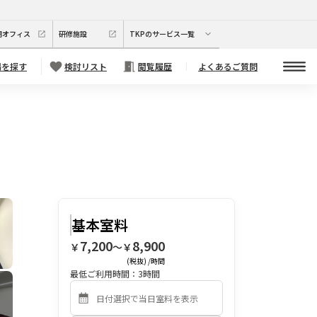
期オフィス
研修施設
TKPのサービス一覧
場を探す
検討リスト
閲覧履歴
よくあるご質問
基本室料
7,200
8,900
￥
〜￥
(税抜) /時間
最低ご利用時間：
3
時間