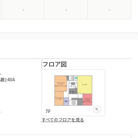
-
-
-
様
フロア図


):40A

7F
可
すべてのフロアを見る