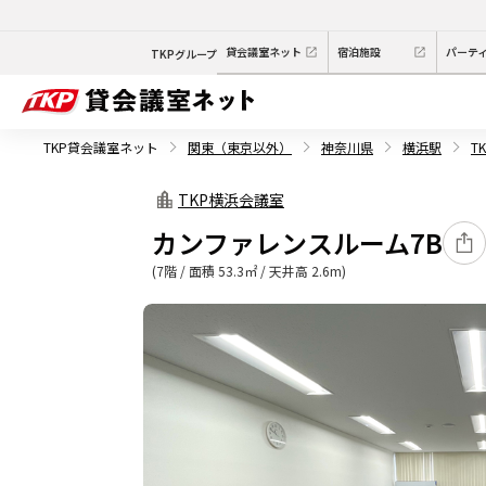
貸会議室ネット
宿泊施設
パーテ
TKPグループ
TKP貸会議室ネット
関東（東京以外）
神奈川県
横浜駅
T
TKP横浜会議室
カンファレンスルーム7B
(7階 / 面積 53.3㎡ / 天井高 2.6m)