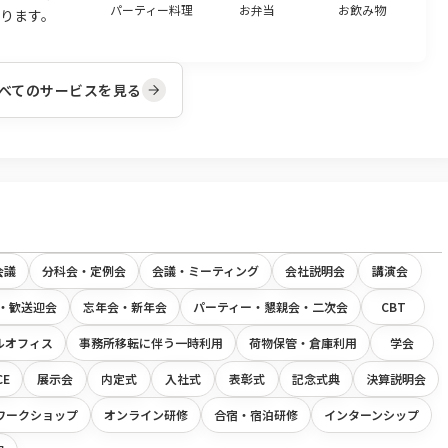
パーティー料理
お弁当
お飲み物
ります。
べてのサービスを見る
会議
分科会・定例会
会議・ミーティング
会社説明会
講演会
・歓送迎会
忘年会・新年会
パーティー・懇親会・二次会
CBT
ルオフィス
事務所移転に伴う一時利用
荷物保管・倉庫利用
学会
CE
展示会
内定式
入社式
表彰式
記念式典
決算説明会
ワークショップ
オンライン研修
合宿・宿泊研修
インターンシップ