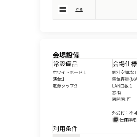
立食
-
会場設備
常設備品
会場仕
ホワイトボード
:
1
個別空調:なし
演台
:
1
電気容量(総A数
電源タップ
:
3
LAN口数:1

窓:有

窓開閉: 可

外受付：不
仕様詳細
利用条件