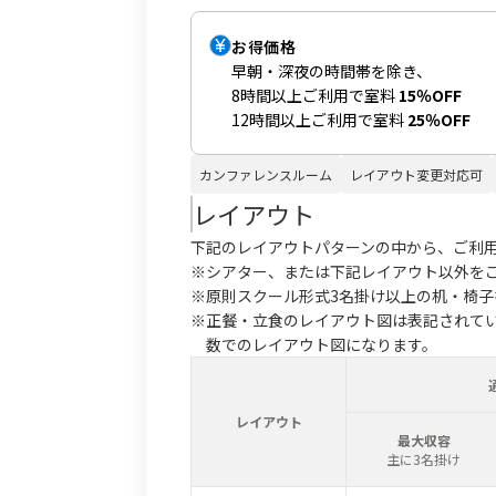
お得価格
早朝・深夜の時間帯を除き、
8時間以上ご利用で室料
15％OFF
12時間以上ご利用で室料
25％OFF
カンファレンスルーム
レイアウト変更対応可
レイアウト
下記のレイアウトパターンの中から、ご利
※シアター、または下記レイアウト以外を
※原則スクール形式3名掛け以上の机・椅
※正餐・立食のレイアウト図は表記されて
数でのレイアウト図になります。
レイアウト
最大収容
主に3名掛け