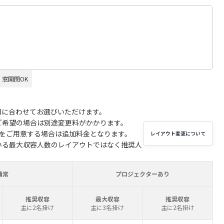
窓開閉OK
用に合わせてお選びいただけます。
ご希望の場合は別途変更料がかかります。
子をご用意する場合は追加料金となります。
レイアウト変更について
いる最大収容人数のレイアウトではなく推奨人
通常
プロジェクターあり
推奨収容
最大収容
推奨収容
主に2名掛け
主に3名掛け
主に2名掛け