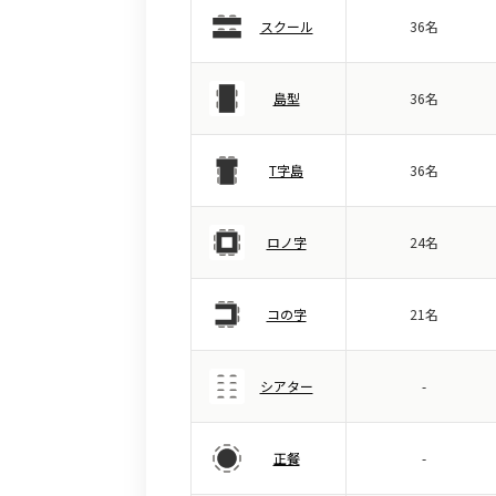
スクール
36名
島型
36名
T字島
36名
ロノ字
24名
コの字
21名
シアター
-
正餐
-