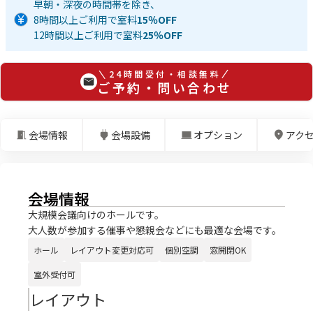
早朝・深夜の時間帯を除き、
8時間以上ご利用で室料
15％OFF
12時間以上ご利用で室料
25％OFF
24時間受付・相談無料
ご予約・問い合わせ
会場情報
会場設備
オプション
アク
会場情報
大規模会議向けのホールです。
大人数が参加する催事や懇親会などにも最適な会場です。
ホール
レイアウト変更対応可
個別空調
窓開閉OK
室外受付可
レイアウト