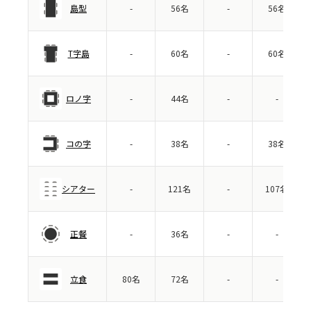
島型
-
56名
-
56名
T字島
-
60名
-
60名
ロノ字
-
44名
-
-
コの字
-
38名
-
38名
シアター
-
121名
-
107名
正餐
-
36名
-
-
立食
80名
72名
-
-