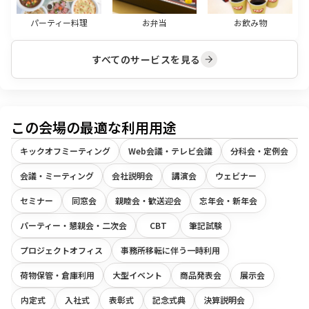
パーティー料理
お弁当
お飲み物
すべてのサービスを見る
この会場の最適な利用用途
キックオフミーティング
Web会議・テレビ会議
分科会・定例会
会議・ミーティング
会社説明会
講演会
ウェビナー
セミナー
同窓会
親睦会・歓送迎会
忘年会・新年会
パーティー・懇親会・二次会
CBT
筆記試験
プロジェクトオフィス
事務所移転に伴う一時利用
荷物保管・倉庫利用
大型イベント
商品発表会
展示会
内定式
入社式
表彰式
記念式典
決算説明会