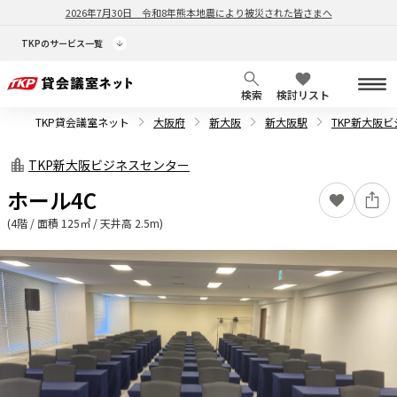
2026年7月30日
令和8年熊本地震により被災された皆さまへ
TKPのサービス一覧
検索
検討リスト
TKP貸会議室ネット
大阪府
新大阪
新大阪駅
TKP新大阪
TKP新大阪ビジネスセンター
ホール4C
(4階 / 面積 125㎡ / 天井高 2.5m)