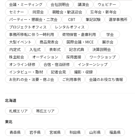
会議・ミーティング
会社説明会
講演会
ウェビナー
セミナー
同窓会
親睦会・歓送迎会
忘年会・新年会
パーティー・懇親会・二次会
CBT
筆記試験
選挙事務所
プロジェクトオフィス
レンタルオフィス
事務所移転に伴う一時利用
荷物保管・倉庫利用
学会
大型イベント
商品発表会
国際会議・MICE
展示会
内定式
入社式
表彰式
記念式典
決算説明会
株主総会
オーディション
採用面接
ワークショップ
オンライン研修
合宿・宿泊研修
インターンシップ
インタビュー・取材
記者会見
撮影・収録
お別れの会・法要・偲ぶ会
ご利用事例
会議のお役立ち情報
北海道
札幌エリア
帯広エリア
東北
青森県
岩手県
宮城県
秋田県
山形県
福島県