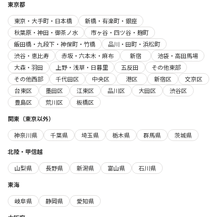
東京都
東京・大手町・日本橋
新橋・有楽町・銀座
秋葉原・神田・御茶ノ水
市ヶ谷・四ツ谷・麹町
飯田橋・九段下・神保町・竹橋
品川・田町・浜松町
渋谷・恵比寿
赤坂・六本木・麻布
新宿
池袋・高田馬場
大森・羽田
上野・浅草・日暮里
五反田
その他東部
その他西部
千代田区
中央区
港区
新宿区
文京区
台東区
墨田区
江東区
品川区
大田区
渋谷区
豊島区
荒川区
板橋区
関東（東京以外）
神奈川県
千葉県
埼玉県
栃木県
群馬県
茨城県
北陸・甲信越
山梨県
長野県
新潟県
富山県
石川県
東海
岐阜県
静岡県
愛知県