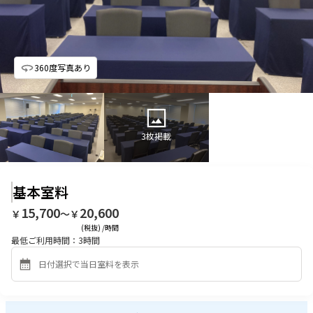
360度写真あり
3
枚掲載
基本室料
15,700
20,600
￥
〜￥
(税抜) /時間
最低ご利用時間：
3
時間