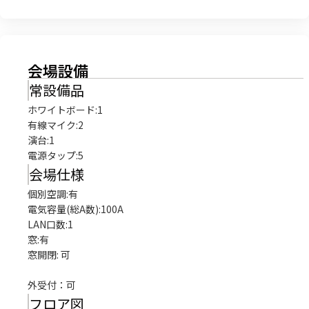
会場設備
常設備品
ホワイトボード
:
1
有線マイク
:
2
演台
:
1
電源タップ
:
5
会場仕様
個別空調:有

電気容量(総A数):100A

LAN口数:1

窓:有

窓開閉: 可

外受付：可
フロア図