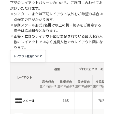
下記のレイアウトパターンの中から、ご利用に合わせてお
選びいただけます。
※シアター、または下記レイアウト以外をご希望の場合は
別途変更料がかかります。
※原則スクール形式3名掛け以上の机・椅子をご用意する
場合は追加料金となります。
※正餐・立食のレイアウト図は表記されている最大収容人
数のレイアウトではなく推奨人数でのレイアウト図にな
ります。
レイアウト変更について
通常
プロジェクターあり
レイアウト
最大収容
推奨収容
最大収容
推奨収容
主に3名掛け
主に2名掛け
主に3名掛け
主に2名掛け
スクール
-
82名
-
78名