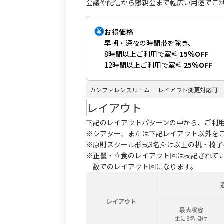
会議や配信から懇親会まで幅広い用途でご
お得価格
早朝・深夜の時間帯を除き、
8時間以上ご利用で室料
15％OFF
12時間以上ご利用で室料
25％OFF
カンファレンスルーム
レイアウト変更対応可
レイアウト
下記のレイアウトパターンの中から、ご利
※シアター、または下記レイアウト以外を
※原則スクール形式3名掛け以上の机・椅
※正餐・立食のレイアウト図は表記されて
数でのレイアウト図になります。
レイアウト
最大収容
主に3名掛け