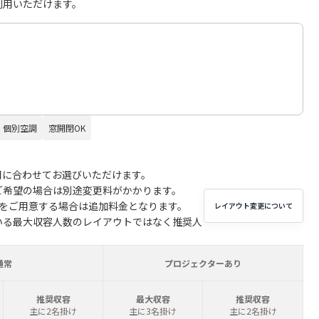
利用いただけます。
個別空調
窓開閉OK
用に合わせてお選びいただけます。
ご希望の場合は別途変更料がかかります。
子をご用意する場合は追加料金となります。
レイアウト変更について
いる最大収容人数のレイアウトではなく推奨人
通常
プロジェクターあり
推奨収容
最大収容
推奨収容
主に2名掛け
主に3名掛け
主に2名掛け