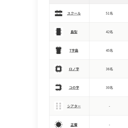
スクール
51名
島型
42名
T字島
45名
ロノ字
36名
コの字
30名
シアター
-
正餐
-