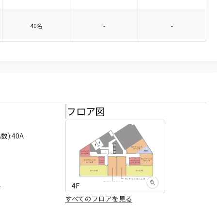
40名
-
-
様
フロア図
):40A

4F
可
すべてのフロアを見る