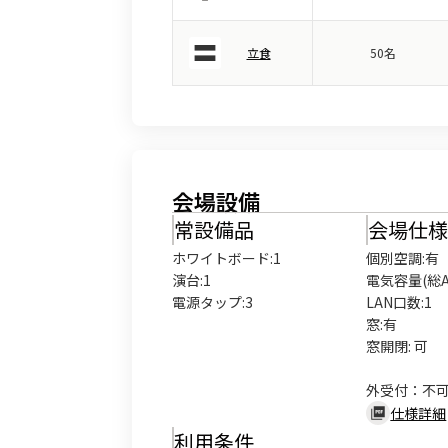
立食
50名
会場設備
常設備品
会場仕
ホワイトボード
:
1
個別空調:有

演台
:
1
電気容量(総A数
電源タップ
:
3
LAN口数:1

窓:有

窓開閉: 可

外受付：不
仕様詳細
利用条件