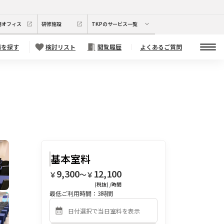
期オフィス
研修施設
TKPのサービス一覧
場を探す
検討リスト
閲覧履歴
よくあるご質問
基本室料
9,300
12,100
￥
〜￥
(税抜) /時間
最低ご利用時間：
3
時間