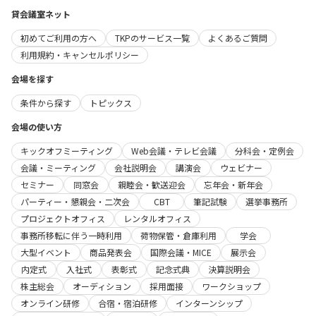
貸会議室ネット
初めてご利用の方へ
TKPのサービス一覧
よくあるご質問
利用規約・キャンセルポリシー
会場を探す
条件から探す
トピックス
会場の使い方
キックオフミーティング
Web会議・テレビ会議
分科会・定例会
会議・ミーティング
会社説明会
講演会
ウェビナー
セミナー
同窓会
親睦会・歓送迎会
忘年会・新年会
パーティー・懇親会・二次会
CBT
筆記試験
選挙事務所
プロジェクトオフィス
レンタルオフィス
事務所移転に伴う一時利用
荷物保管・倉庫利用
学会
大型イベント
商品発表会
国際会議・MICE
展示会
内定式
入社式
表彰式
記念式典
決算説明会
株主総会
オーディション
採用面接
ワークショップ
オンライン研修
合宿・宿泊研修
インターンシップ