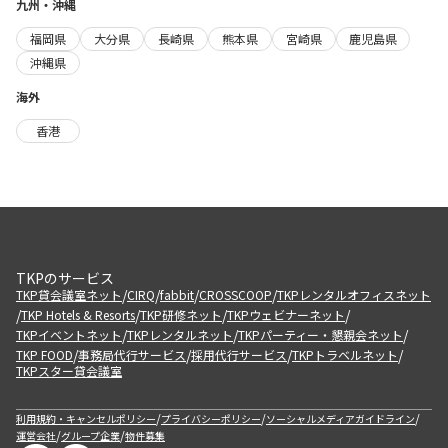
九州・沖縄
福岡県
大分県
長崎県
熊本県
宮崎県
鹿児島県
沖縄県
海外
香港
TKPのサービス
/
/
/
/
TKP貸会議室ネット
CIRQ
fabbit
CROSSCOOP
TKPレンタルオフィスネット
/
/
/
/
TKP Hotels & Resorts
TKP研修ネット
TKPウェビナーネット
/
/
/
TKPイベントネット
TKPレンタルネット
TKPパーティー・懇親会ネット
/
/
/
/
TKP FOOD
事務局代行サービス
採用代行サービス
TKPトラベルネット
TKPスター貸会議室
/
/
/
利用規約・キャンセルポリシー
プライバシーポリシー
ソーシャルメディアガイドライン
/
/
運営会社
グループ企業
物件募集