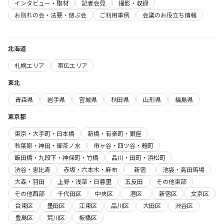
インタビュー・取材
記者会見
撮影・収録
お別れの会・法要・偲ぶ会
ご利用事例
会議のお役立ち情報
北海道
札幌エリア
帯広エリア
東北
青森県
岩手県
宮城県
秋田県
山形県
福島県
東京都
東京・大手町・日本橋
新橋・有楽町・銀座
秋葉原・神田・御茶ノ水
市ヶ谷・四ツ谷・麹町
飯田橋・九段下・神保町・竹橋
品川・田町・浜松町
渋谷・恵比寿
赤坂・六本木・麻布
新宿
池袋・高田馬場
大森・羽田
上野・浅草・日暮里
五反田
その他東部
その他西部
千代田区
中央区
港区
新宿区
文京区
台東区
墨田区
江東区
品川区
大田区
渋谷区
豊島区
荒川区
板橋区