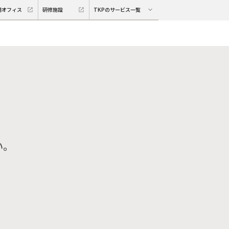
期オフィス
研修施設
TKPのサービス一覧
い。