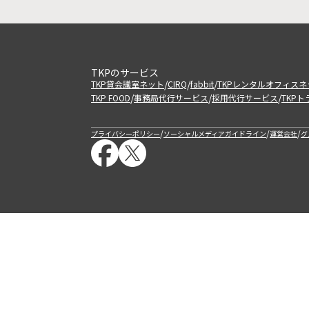
TKPのサービス
/
/
/
TKP貸会議室ネット
CIRQ
fabbit
TKPレンタルオフィスネ
/
/
/
TKP FOOD
事務局代行サービス
採用代行サービス
TKP
/
/
/
プライバシーポリシー
ソーシャルメディアガイドライン
運営会社
グ