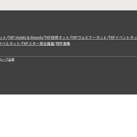
/
/
/
/
ット
TKP Hotels & Resorts
TKP研修ネット
TKPウェビナーネット
TKPイベントネ
/
トラベルネット
TKPスター貸会議室
物件募集
/
ループ企業