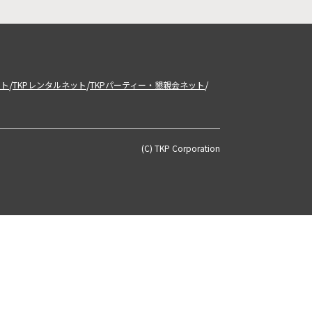
/
/
/
ット
TKPレンタルネット
TKPパーティー・懇親会ネット
(C) TKP Corporation