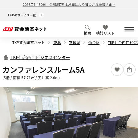
2026年7月30日
令和8年熊本地震により被災された皆さまへ
TKPのサービス一覧
検索
検討リスト
TKP貸会議室ネット
東北
宮城県
仙台駅
TKP仙台西口ビ
TKP仙台西口ビジネスセンター
カンファレンスルーム5A
(5階 / 面積 57.71㎡ / 天井高 2.6m)