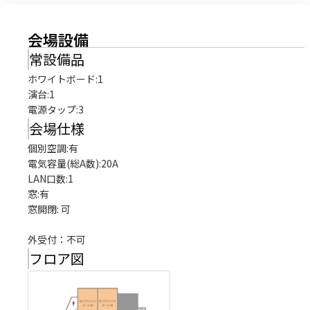
会場設備
常設備品
ホワイトボード
:
1
演台
:
1
電源タップ
:
3
会場仕様
個別空調:有

電気容量(総A数):20A

LAN口数:1

窓:有

窓開閉: 可

外受付：不可
フロア図