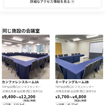
詳細なアクセス情報を見る
同じ施設の会議室
カンファレンスルーム2A
ミーティングルーム2B
TKP仙台西口ビジネスセンター
TKP仙台西口ビジネスセンター
JR東北本線 仙台駅 西口 徒歩5分
JR東北本線 仙台駅 西口 徒歩5分
9,400
12,200
3,700
4,800
¥
〜
¥
¥
〜
¥
(税抜)/時間
(税抜)/時間
~72名
115.3㎡
~18名
41.77㎡