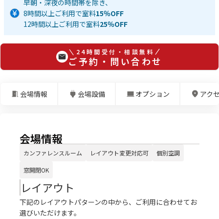
早朝・深夜の時間帯を除き、
8時間以上ご利用で室料
15％OFF
12時間以上ご利用で室料
25％OFF
24時間受付・相談無料
ご予約・問い合わせ
会場情報
会場設備
オプション
アク
会場情報
カンファレンスルーム
レイアウト変更対応可
個別空調
窓開閉OK
レイアウト
下記のレイアウトパターンの中から、ご利用に合わせてお
選びいただけます。