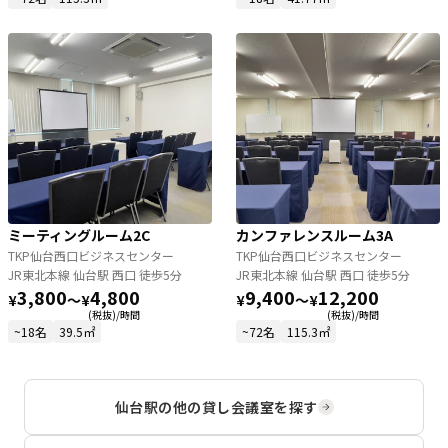
ミーティングルーム2C
カンファレンスルーム3A
TKP仙台西口ビジネスセンター
TKP仙台西口ビジネスセンター
JR東北本線 仙台駅 西口 徒歩5分
JR東北本線 仙台駅 西口 徒歩5分
3,800
4,800
9,400
12,200
¥
〜
¥
¥
〜
¥
(税抜)/時間
(税抜)/時間
~18名
39.5㎡
~72名
115.3㎡
仙台駅
の他の貸し会議室を探す