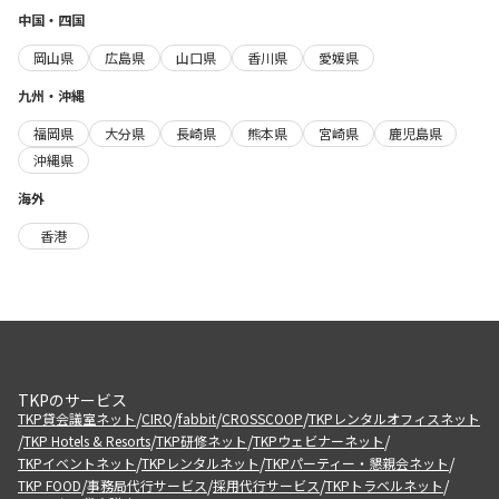
中国・四国
岡山県
広島県
山口県
香川県
愛媛県
九州・沖縄
福岡県
大分県
長崎県
熊本県
宮崎県
鹿児島県
沖縄県
海外
香港
TKPのサービス
/
/
/
/
TKP貸会議室ネット
CIRQ
fabbit
CROSSCOOP
TKPレンタルオフィスネット
/
/
/
/
TKP Hotels & Resorts
TKP研修ネット
TKPウェビナーネット
/
/
/
TKPイベントネット
TKPレンタルネット
TKPパーティー・懇親会ネット
/
/
/
/
TKP FOOD
事務局代行サービス
採用代行サービス
TKPトラベルネット