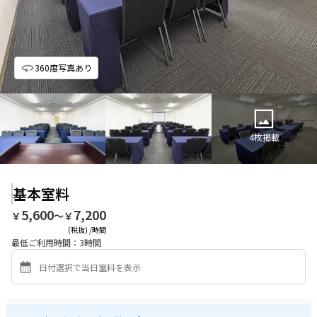
360度写真あり
4
枚掲載
基本室料
5,600
7,200
￥
〜￥
(税抜) /時間
最低ご利用時間：
3
時間