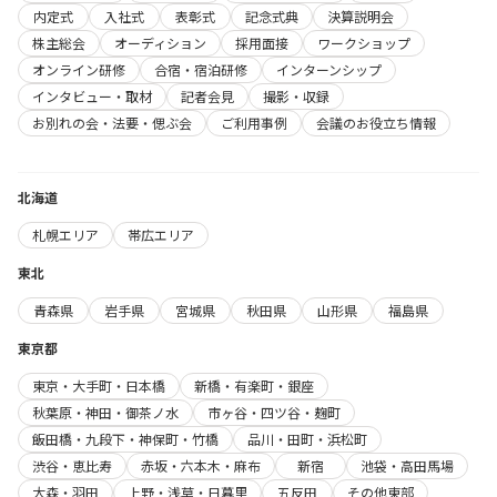
内定式
入社式
表彰式
記念式典
決算説明会
株主総会
オーディション
採用面接
ワークショップ
オンライン研修
合宿・宿泊研修
インターンシップ
インタビュー・取材
記者会見
撮影・収録
お別れの会・法要・偲ぶ会
ご利用事例
会議のお役立ち情報
北海道
札幌エリア
帯広エリア
東北
青森県
岩手県
宮城県
秋田県
山形県
福島県
東京都
東京・大手町・日本橋
新橋・有楽町・銀座
秋葉原・神田・御茶ノ水
市ヶ谷・四ツ谷・麹町
飯田橋・九段下・神保町・竹橋
品川・田町・浜松町
渋谷・恵比寿
赤坂・六本木・麻布
新宿
池袋・高田馬場
大森・羽田
上野・浅草・日暮里
五反田
その他東部