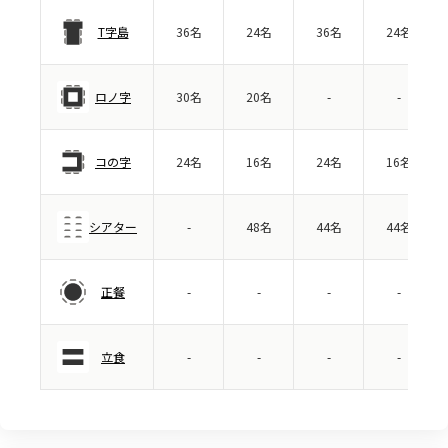
T字島
36名
24名
36名
24名
ロノ字
30名
20名
-
-
コの字
24名
16名
24名
16名
シアター
-
48名
44名
44名
正餐
-
-
-
-
立食
-
-
-
-