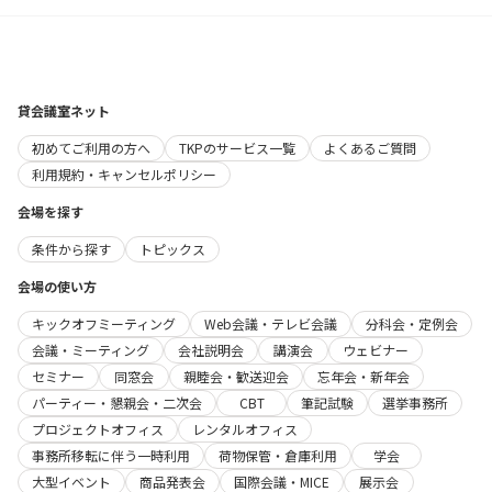
貸会議室ネット
初めてご利用の方へ
TKPのサービス一覧
よくあるご質問
利用規約・キャンセルポリシー
会場を探す
条件から探す
トピックス
会場の使い方
キックオフミーティング
Web会議・テレビ会議
分科会・定例会
会議・ミーティング
会社説明会
講演会
ウェビナー
セミナー
同窓会
親睦会・歓送迎会
忘年会・新年会
パーティー・懇親会・二次会
CBT
筆記試験
選挙事務所
プロジェクトオフィス
レンタルオフィス
事務所移転に伴う一時利用
荷物保管・倉庫利用
学会
大型イベント
商品発表会
国際会議・MICE
展示会