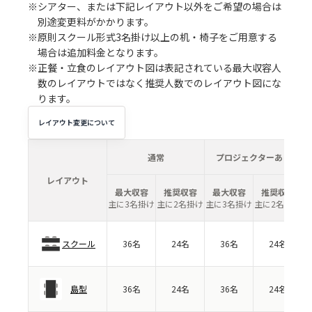
※シアター、または下記レイアウト以外をご希望の場合は
別途変更料がかかります。
※原則スクール形式3名掛け以上の机・椅子をご用意する
場合は追加料金となります。
※正餐・立食のレイアウト図は表記されている最大収容人
数のレイアウトではなく推奨人数でのレイアウト図にな
ります。
レイアウト変更について
通常
プロジェクターあり
レイアウト
最大収容
推奨収容
最大収容
推奨収容
主に3名掛け
主に2名掛け
主に3名掛け
主に2名掛け
スクール
36名
24名
36名
24名
島型
36名
24名
36名
24名