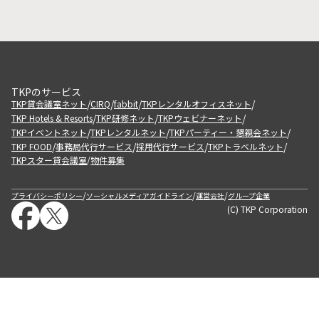
TKPのサービス
/
/
/
/
TKP貸会議室ネット
CIRQ
fabbit
TKPレンタルオフィスネット
/
/
/
TKP Hotels & Resorts
TKP研修ネット
TKPウェビナーネット
/
/
/
TKPイベントネット
TKPレンタルネット
TKPパーティー・懇親会ネット
/
/
/
/
TKP FOOD
事務局代行サービス
採用代行サービス
TKPトラベルネット
TKPスター貸会議室
物件募集
/
/
/
/
プライバシーポリシー
ソーシャルメディアガイドライン
運営会社
グループ企業
(C) TKP Corporation