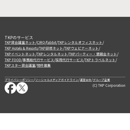
TKPのサービス
/
/
/
/
TKP貸会議室ネット
CIRQ
fabbit
TKPレンタルオフィスネット
/
/
/
TKP Hotels & Resorts
TKP研修ネット
TKPウェビナーネット
/
/
/
TKPイベントネット
TKPレンタルネット
TKPパーティー・懇親会ネット
/
/
/
/
TKP FOOD
事務局代行サービス
採用代行サービス
TKPトラベルネット
TKPスター貸会議室
物件募集
/
/
/
/
プライバシーポリシー
ソーシャルメディアガイドライン
運営会社
グループ企業
(C) TKP Corporation