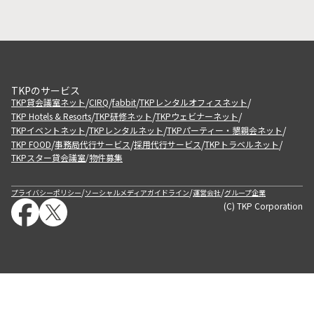
TKPのサービス
/
/
/
/
TKP貸会議室ネット
CIRQ
fabbit
TKPレンタルオフィスネット
/
/
/
TKP Hotels & Resorts
TKP研修ネット
TKPウェビナーネット
/
/
/
TKPイベントネット
TKPレンタルネット
TKPパーティー・懇親会ネット
/
/
/
/
TKP FOOD
事務局代行サービス
採用代行サービス
TKPトラベルネット
TKPスター貸会議室
物件募集
/
/
/
/
プライバシーポリシー
ソーシャルメディアガイドライン
運営会社
グループ企業
(C) TKP Corporation