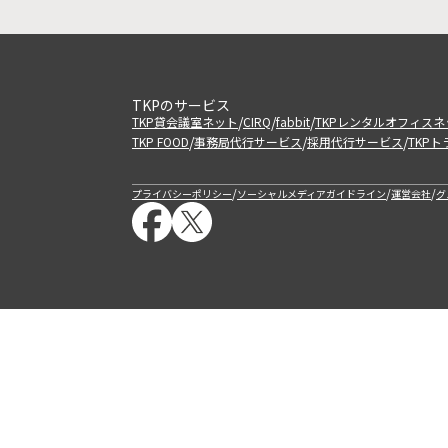
TKPのサービス
/
/
/
TKP貸会議室ネット
CIRQ
fabbit
TKPレンタルオフィスネ
/
/
/
TKP FOOD
事務局代行サービス
採用代行サービス
TKP
/
/
/
プライバシーポリシー
ソーシャルメディアガイドライン
運営会社
グ