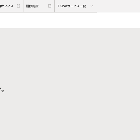
期オフィス
研修施設
TKPのサービス一覧
い。