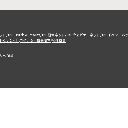
/
/
/
/
ット
TKP Hotels & Resorts
TKP研修ネット
TKPウェビナーネット
TKPイベントネ
/
トラベルネット
TKPスター貸会議室
物件募集
/
ループ企業