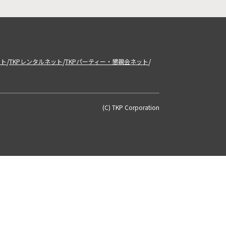
/
/
/
ット
TKPレンタルネット
TKPパーティー・懇親会ネット
(C) TKP Corporation