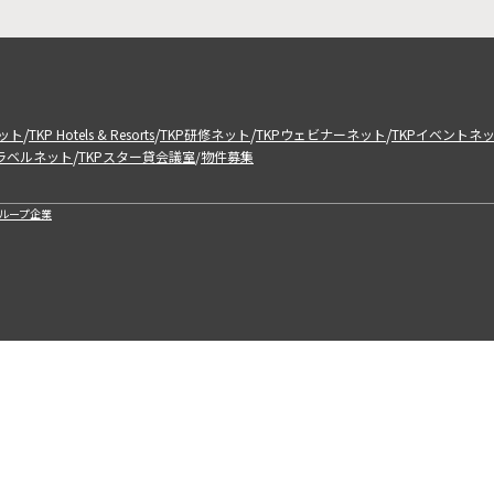
/
/
/
/
ット
TKP Hotels & Resorts
TKP研修ネット
TKPウェビナーネット
TKPイベントネ
/
トラベルネット
TKPスター貸会議室
物件募集
/
ループ企業