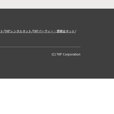
/
/
/
ット
TKPレンタルネット
TKPパーティー・懇親会ネット
(C) TKP Corporation