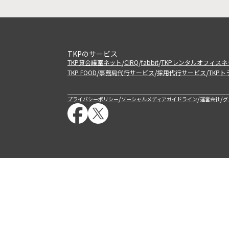
TKPのサービス
/
/
/
TKP貸会議室ネット
CIRQ
fabbit
TKPレンタルオフィスネ
/
/
/
TKP FOOD
事務局代行サービス
採用代行サービス
TKP
/
/
/
プライバシーポリシー
ソーシャルメディアガイドライン
運営会社
グ