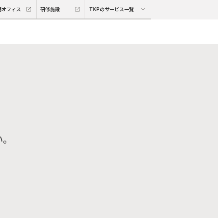
期オフィス
研修施設
TKPのサービス一覧
い。