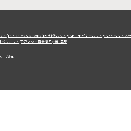
/
/
/
/
ット
TKP Hotels & Resorts
TKP研修ネット
TKPウェビナーネット
TKPイベントネ
/
トラベルネット
TKPスター貸会議室
物件募集
/
ループ企業