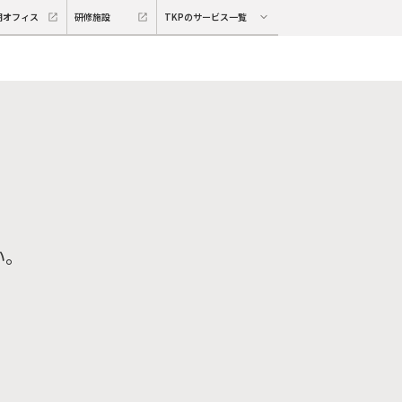
期オフィス
研修施設
TKPのサービス一覧
い。