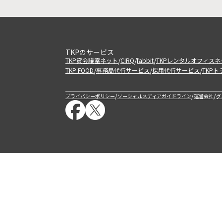
TKPのサービス
/
/
/
TKP貸会議室ネット
CIRQ
fabbit
TKPレンタルオフィスネ
/
/
/
TKP FOOD
事務局代行サービス
採用代行サービス
TKP
/
/
/
プライバシーポリシー
ソーシャルメディアガイドライン
運営会社
グ