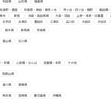
秋田県
山形県
福島県
有楽町・銀座
秋葉原・神田・御茶ノ水
市ヶ谷・四ツ谷・麹町
飯田橋
麻布
新宿
池袋・高田馬場
大森・羽田
上野・浅草・日暮里
文京区
台東区
墨田区
江東区
品川区
大田区
渋谷区
栃木県
群馬県
茨城県
富山県
石川県
宮・京橋
心斎橋・なんば
淀屋橋・本町
その他
和歌山県
香川県
愛媛県
熊本県
宮崎県
鹿児島県
沖縄県