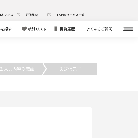
期オフィス
研修施設
TKPのサービス一覧
場を探す
検討リスト
閲覧履歴
よくあるご質問
. 入力内容の確認
3. 送信完了