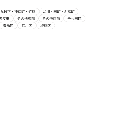
・九段下・神保町・竹橋
品川・田町・浜松町
五反田
その他東部
その他西部
千代田区
豊島区
荒川区
板橋区