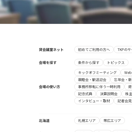
貸会議室ネット
初めてご利用の方へ
TKPの
会場を探す
条件から探す
トピックス
キックオフミーティング
We
親睦会・歓送迎会
忘年会・新
会場の使い方
事務所移転に伴う一時利用
荷
記念式典
決算説明会
株
インタビュー・取材
記者会見
北海道
札幌エリア
帯広エリア