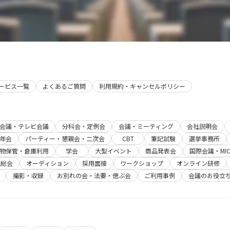
サービス一覧
よくあるご質問
利用規約・キャンセルポリシー
b会議・テレビ会議
分科会・定例会
会議・ミーティング
会社説明会
年会
パーティー・懇親会・二次会
CBT
筆記試験
選挙事務所
物保管・倉庫利用
学会
大型イベント
商品発表会
国際会議・MIC
主総会
オーディション
採用面接
ワークショップ
オンライン研修
撮影・収録
お別れの会・法要・偲ぶ会
ご利用事例
会議のお役立