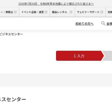
2026年7月30日
令和8年熊本地震により被災された皆さまへ
ィー・懇親会
イベント企画・運営
備品レンタル
ウェビナーサポート
短
初めての方へ
会
口ビジネスセンター
1. 入力
2
ネスセンター