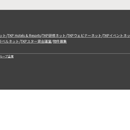
/
/
/
/
ット
TKP Hotels & Resorts
TKP研修ネット
TKPウェビナーネット
TKPイベントネ
/
トラベルネット
TKPスター貸会議室
物件募集
/
ループ企業