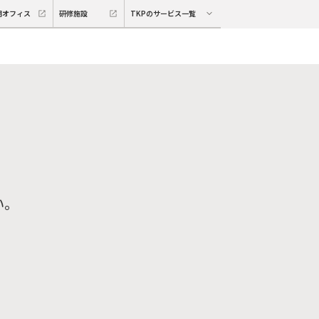
期オフィス
研修施設
TKPのサービス一覧
い。