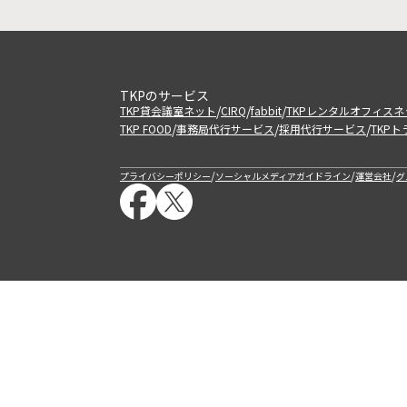
TKPのサービス
/
/
/
TKP貸会議室ネット
CIRQ
fabbit
TKPレンタルオフィスネ
/
/
/
TKP FOOD
事務局代行サービス
採用代行サービス
TKP
/
/
/
プライバシーポリシー
ソーシャルメディアガイドライン
運営会社
グ