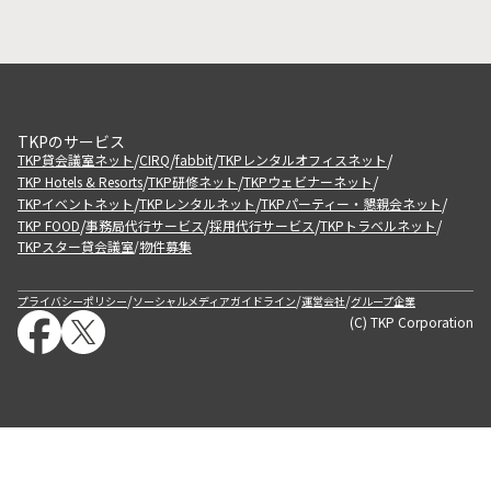
TKPのサービス
/
/
/
/
TKP貸会議室ネット
CIRQ
fabbit
TKPレンタルオフィスネット
/
/
/
TKP Hotels & Resorts
TKP研修ネット
TKPウェビナーネット
/
/
/
TKPイベントネット
TKPレンタルネット
TKPパーティー・懇親会ネット
/
/
/
/
TKP FOOD
事務局代行サービス
採用代行サービス
TKPトラベルネット
TKPスター貸会議室
物件募集
/
/
/
/
プライバシーポリシー
ソーシャルメディアガイドライン
運営会社
グループ企業
(C) TKP Corporation