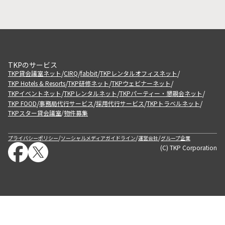
TKPのサービス
/
/
/
/
TKP貸会議室ネット
CIRQ
fabbit
TKPレンタルオフィスネット
/
/
/
TKP Hotels & Resorts
TKP研修ネット
TKPウェビナーネット
/
/
/
TKPイベントネット
TKPレンタルネット
TKPパーティー・懇親会ネット
/
/
/
/
TKP FOOD
事務局代行サービス
採用代行サービス
TKPトラベルネット
TKPスター貸会議室
物件募集
/
/
/
/
プライバシーポリシー
ソーシャルメディアガイドライン
運営会社
グループ企業
(C) TKP Corporation