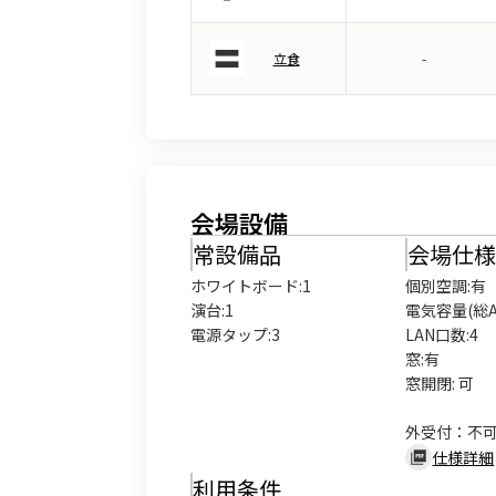
立食
-
会場設備
常設備品
会場仕
ホワイトボード
:
1
個別空調:有

演台
:
1
電気容量(総A数
電源タップ
:
3
LAN口数:4

窓:有

窓開閉: 可

外受付：不
仕様詳細
利用条件