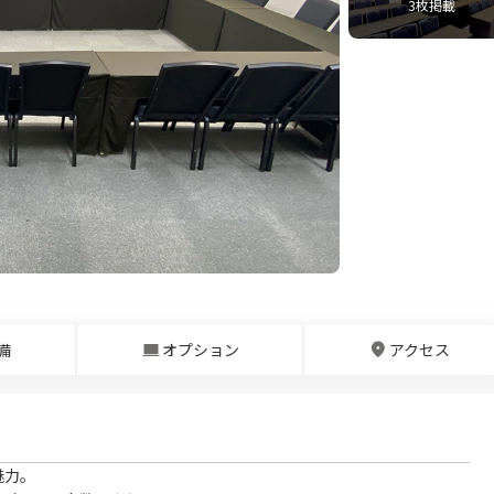
3
枚掲載
備
オプション
アクセス
魅力。