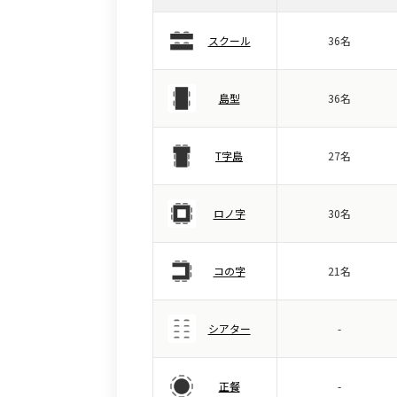
スクール
36名
島型
36名
T字島
27名
ロノ字
30名
コの字
21名
シアター
-
正餐
-