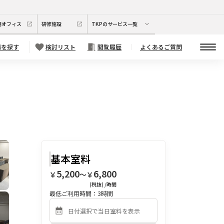
期オフィス
研修施設
TKPのサービス一覧
場を探す
検討リスト
閲覧履歴
よくあるご質問
基本室料
5,200
6,800
￥
〜￥
(税抜) /時間
最低ご利用時間：
3
時間