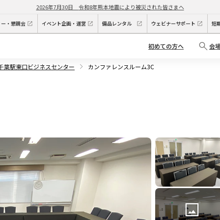
2026年7月30日
令和8年熊本地震により被災された皆さまへ
ィー・懇親会
イベント企画・運営
備品レンタル
ウェビナーサポート
短
初めての方へ
会
P千葉駅東口ビジネスセンター
カンファレンスルーム3C