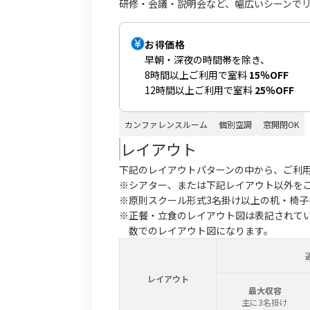
研修・会議・説明会など、幅広いシーンで
お得価格
早朝・深夜の時間帯を除き、
8時間以上ご利用で室料
15％OFF
12時間以上ご利用で室料
25％OFF
カンファレンスルーム
個別空調
窓開閉OK
レイアウト
下記のレイアウトパターンの中から、ご利
※シアター、または下記レイアウト以外を
※原則スクール形式3名掛け以上の机・椅
※正餐・立食のレイアウト図は表記されて
数でのレイアウト図になります。
レイアウト
最大収容
主に3名掛け