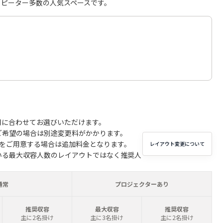
リピーター多数の人気スペースです。
用に合わせてお選びいただけます。
ご希望の場合は別途変更料がかかります。
子をご用意する場合は追加料金となります。
レイアウト変更について
いる最大収容人数のレイアウトではなく推奨人
通常
プロジェクターあり
推奨収容
最大収容
推奨収容
主に2名掛け
主に3名掛け
主に2名掛け