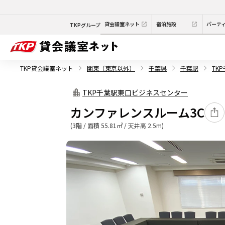
貸会議室ネット
宿泊施設
パーテ
TKPグループ
TKP貸会議室ネット
関東（東京以外）
千葉県
千葉駅
TK
TKP千葉駅東口ビジネスセンター
カンファレンスルーム3C
(3階 / 面積 55.81㎡ / 天井高 2.5m)