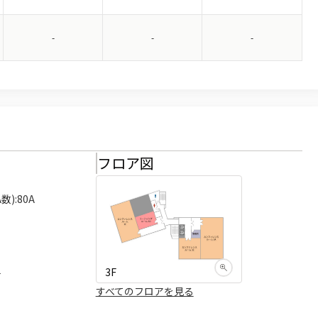
-
-
-
様
フロア図
):80A

3F
可
すべてのフロアを見る