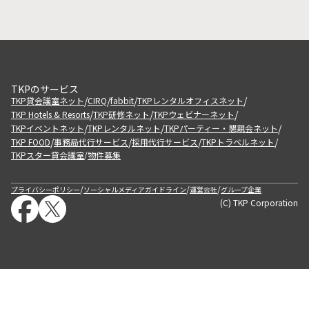
TKPのサービス
/
/
/
/
TKP貸会議室ネット
CIRQ
fabbit
TKPレンタルオフィスネット
/
/
/
TKP Hotels & Resorts
TKP研修ネット
TKPウェビナーネット
/
/
/
TKPイベントネット
TKPレンタルネット
TKPパーティー・懇親会ネット
/
/
/
/
TKP FOOD
事務局代行サービス
採用代行サービス
TKPトラベルネット
TKPスター貸会議室
物件募集
/
/
/
/
プライバシーポリシー
ソーシャルメディアガイドライン
運営会社
グループ企業
(C) TKP Corporation