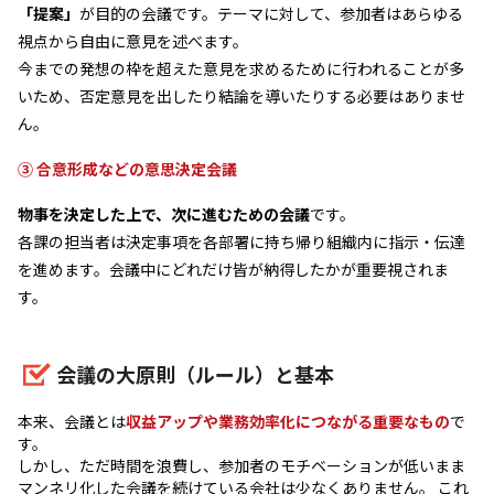
「提案」
が目的の会議です。テーマに対して、参加者はあらゆる
視点から自由に意見を述べます。
今までの発想の枠を超えた意見を求めるために行われることが多
いため、否定意見を出したり結論を導いたりする必要はありませ
ん。
③ 合意形成などの意思決定会議
物事を決定した上で、次に進むための会議
です。
各課の担当者は決定事項を各部署に持ち帰り組織内に指示・伝達
を進めます。会議中にどれだけ皆が納得したかが重要視されま
す。
会議の大原則（ルール）と基本
本来、会議とは
収益アップや業務効率化につながる重要なもの
で
す。
しかし、ただ時間を浪費し、参加者のモチベーションが低いまま
マンネリ化した会議を続けている会社は少なくありません。 これ