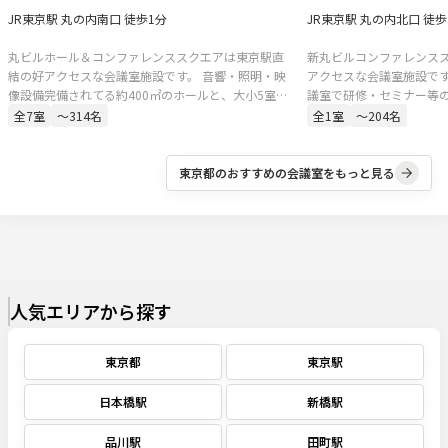
JR東京駅 丸の内南口 徒歩1分
JR東京駅 丸の内北口 徒歩
丸ビルホール＆コンファレンススクエアは東京駅直
新丸ビルコンファレンス
結の好アクセスな会議室施設です。 音響・照明・映
アクセスな会議室施設です
像設備完備されてる約400㎡のホールと、大小5室の
議室で研修・セミナー等
会議室。セミナー、講演会、シンポジウム、株主総
です。
全
7
室
〜314名
全
1
室
〜204名
会、決算説明会、新製品発表、展示会、試写会な
ど、多様な用途にご対応可能です。
東京都
のおすすめの会議室をもっと見る
人気エリアから探す
東京都
東京駅
日本橋駅
新橋駅
品川駅
田町駅