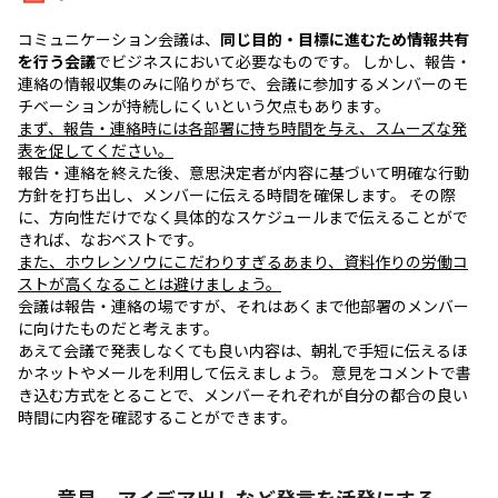
コミュニケーション会議は、
同じ目的・目標に進むため情報共有
を行う会議
でビジネスにおいて必要なものです。 しかし、報告・
連絡の情報収集のみに陥りがちで、会議に参加するメンバーのモ
チベーションが持続しにくいという欠点もあります。
まず、報告・連絡時には各部署に持ち時間を与え、スムーズな発
表を促してください。
報告・連絡を終えた後、意思決定者が内容に基づいて明確な行動
方針を打ち出し、メンバーに伝える時間を確保します。 その際
に、方向性だけでなく具体的なスケジュールまで伝えることがで
きれば、なおベストです。
また、ホウレンソウにこだわりすぎるあまり、資料作りの労働コ
ストが高くなることは避けましょう。
会議は報告・連絡の場ですが、それはあくまで他部署のメンバー
に向けたものだと考えます。
あえて会議で発表しなくても良い内容は、朝礼で手短に伝えるほ
かネットやメールを利用して伝えましょう。 意見をコメントで書
き込む方式をとることで、メンバーそれぞれが自分の都合の良い
時間に内容を確認することができます。
意見、アイデア出しなど発言を活発にする