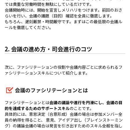
では貴重な労働時間を無駄にしているだけです。
会議開始時には、開始を宣言しメリハリをつけます。前回のおさ
らいを行い、会議の議題（目的）確認を全員に徹底します。
もちろん、遅刻厳禁・時間厳守です。まずはこの最低限の会議ル
ールを徹底してください。
2. 会議の進め方・司会進行のコツ
次に、ファシリテーションの役割や会議内容ごとに求められるフ
ァシリテーションスキルについて紹介します。
会議のファシリテーションとは
ファシリテーションとは
会議の議論や進行を円滑にし、会議の目
的を達成するためのサポートスキル
のことです。
具体的には、意思決定（合意形成）会議の場合は参加メンバー全
員の納得を得ること、 意見、アイデア出し（ブレインストーミン
グ）の議論会議の場合は発言を引き出すためのスキル全般を指し