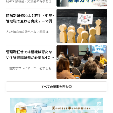
初めて懇親会・交流会の幹事を任さ
れた方へ。会場選びや予算の考え
方、当日の演出、準備の流れまで、
失敗しないためのポイントを分かり
やすく解説します。
階層別研修とは？若手・中堅・
管理職で変わる育成テーマ例
人材育成の成果が出ない原因は、
「研修不足」ではなく「研修設計」
にあるかもしれません。社員の成長
段階に合わせて育成する「階層別研
修」は、組織力向上の鍵となる施策
です。若手・中堅・管理職それぞれ
に必要な研修テーマや実施方法を詳
管理職任せでは組織は育たな
しく解説します。
い？管理職研修が必要な4つの
理由
「優秀なプレイヤーが、必ずしも優
秀な管理職になるとは限らない」——
組織づくりにおいて、この壁に直面
する企業は少なくありません。管理
職に求められる役割とは何か、なぜ
研修が必要なのか。組織成長につな
がる管理職育成のポイントを解説し
すべての記事を見る
ます。