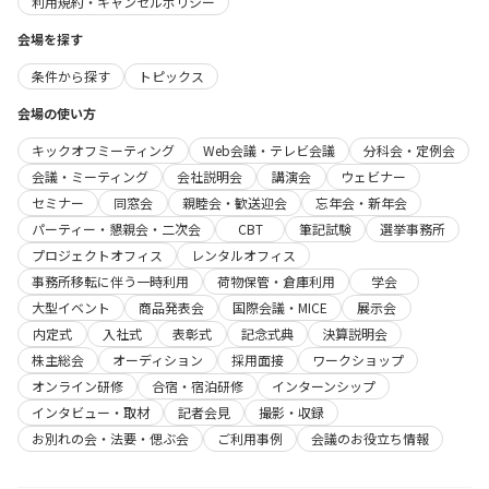
利用規約・キャンセルポリシー
会場を探す
条件から探す
トピックス
会場の使い方
キックオフミーティング
Web会議・テレビ会議
分科会・定例会
会議・ミーティング
会社説明会
講演会
ウェビナー
セミナー
同窓会
親睦会・歓送迎会
忘年会・新年会
パーティー・懇親会・二次会
CBT
筆記試験
選挙事務所
プロジェクトオフィス
レンタルオフィス
事務所移転に伴う一時利用
荷物保管・倉庫利用
学会
大型イベント
商品発表会
国際会議・MICE
展示会
内定式
入社式
表彰式
記念式典
決算説明会
株主総会
オーディション
採用面接
ワークショップ
オンライン研修
合宿・宿泊研修
インターンシップ
インタビュー・取材
記者会見
撮影・収録
お別れの会・法要・偲ぶ会
ご利用事例
会議のお役立ち情報