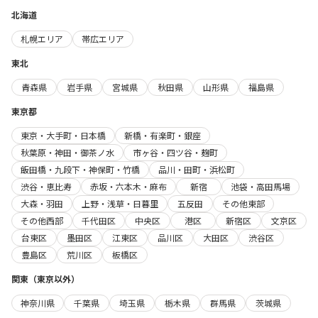
北海道
札幌エリア
帯広エリア
東北
青森県
岩手県
宮城県
秋田県
山形県
福島県
東京都
東京・大手町・日本橋
新橋・有楽町・銀座
秋葉原・神田・御茶ノ水
市ヶ谷・四ツ谷・麹町
飯田橋・九段下・神保町・竹橋
品川・田町・浜松町
渋谷・恵比寿
赤坂・六本木・麻布
新宿
池袋・高田馬場
大森・羽田
上野・浅草・日暮里
五反田
その他東部
その他西部
千代田区
中央区
港区
新宿区
文京区
台東区
墨田区
江東区
品川区
大田区
渋谷区
豊島区
荒川区
板橋区
関東（東京以外）
神奈川県
千葉県
埼玉県
栃木県
群馬県
茨城県