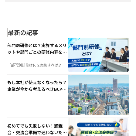
最新の記事
部門別研修とは？実施するメリ
ットや部門ごとの研修内容を解
説
「部門別研修は何を実施すればよ
い？」そんな担当者の疑問を解決。
階層別研修との違いや実施するメリ
ット、部門ごとの研修内容例、成功
させるポイントまで、人材育成に役
もし本社が使えなくなったら？
立つ情報を分かりやすく解説しま
す。
企業が今から考えるべきBCP対
策と代替拠点の重要性
初めてでも失敗しない！懇親
会・交流会準備で迷わないため