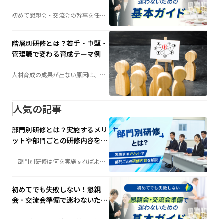
の基本ガイド
初めて懇親会・交流会の幹事を任さ
れた方へ。会場選びや予算の考え
方、当日の演出、準備の流れまで、
失敗しないためのポイントを分かり
やすく解説します。
階層別研修とは？若手・中堅・
管理職で変わる育成テーマ例
人材育成の成果が出ない原因は、
「研修不足」ではなく「研修設計」
にあるかもしれません。社員の成長
段階に合わせて育成する「階層別研
修」は、組織力向上の鍵となる施策
です。若手・中堅・管理職それぞれ
人気の記事
に必要な研修テーマや実施方法を詳
しく解説します。
部門別研修とは？実施するメリ
ットや部門ごとの研修内容を解
説
「部門別研修は何を実施すればよ
い？」そんな担当者の疑問を解決。
階層別研修との違いや実施するメリ
ット、部門ごとの研修内容例、成功
させるポイントまで、人材育成に役
初めてでも失敗しない！懇親
立つ情報を分かりやすく解説しま
す。
会・交流会準備で迷わないため
の基本ガイド