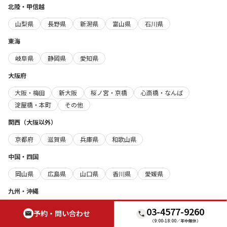
北陸・甲信越
山梨県
長野県
新潟県
富山県
石川県
東海
岐阜県
静岡県
愛知県
大阪府
大阪・梅田
新大阪
桜ノ宮・京橋
心斎橋・なんば
淀屋橋・本町
その他
関西（大阪以外）
京都府
滋賀県
兵庫県
和歌山県
中国・四国
岡山県
広島県
山口県
香川県
愛媛県
九州・沖縄
福岡県
大分県
長崎県
熊本県
宮崎県
鹿児島県
03-4577-9260
予約・問い合わせ
沖縄県
（9:00-18:00／年中無休）