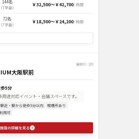
144名
￥32,500
〜
￥42,700
/ 時間
（
T字島
）
72名
￥18,500
〜
￥24,200
/ 時間
（
T字島
）
施設ID：
285
MIUM大阪駅前
徒歩5分
の多用途対応イベント・会議スペースです。
駅近・駅から徒歩5分以内
喫煙所あり
利用可
施設の詳細を見る