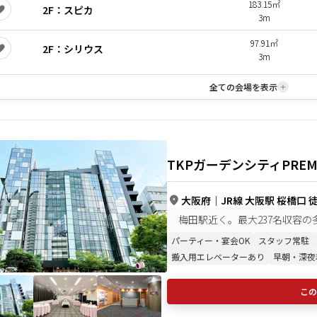
183.15㎡
2F：スピカ
3m
97.91㎡
2F：シリウス
3m
全ての会場を表示
TKPガーデンシティPRE
大阪府
｜
JR線 大阪駅 桜橋口 
梅田駅近く。最大237名収容
パーティー・宴会OK
スタッフ常駐
搬入用エレベーターあり
早朝・深夜
この