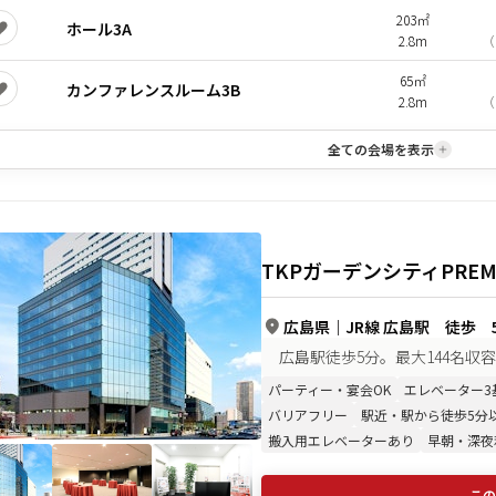
203㎡
ホール3A
2.8m
（
65㎡
カンファレンスルーム3B
2.8m
（
全ての会場を表示
TKPガーデンシティPRE
広島県
｜
JR線 広島駅 徒歩 
広島駅徒歩5分。最大144名収
パーティー・宴会OK
エレベーター3
バリアフリー
駅近・駅から徒歩5分
搬入用エレベーターあり
早朝・深夜
この