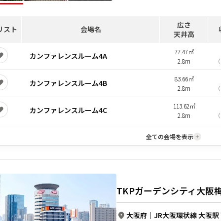
広さ
リスト
会場名
天井高
77.47㎡
カンファレンスルーム4A
2.8m
（
83.66㎡
カンファレンスルーム4B
2.8m
（
113.62㎡
カンファレンスルーム4C
2.8m
（
全ての会場を表示
TKPガーデンシティ大阪
大阪府
｜
JR大阪環状線 大阪駅