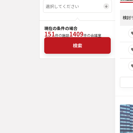
検討
現在の条件の場合
151
1409
件の施設
件の会議室
検索