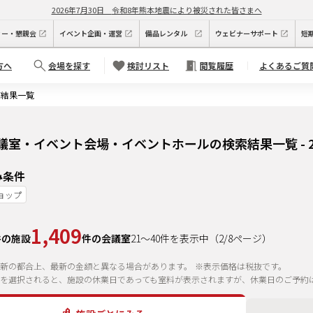
2026年7月30日
令和8年熊本地震により被災された皆さまへ
ィー・懇親会
イベント企画・運営
備品レンタル
ウェビナーサポート
短
方へ
会場を探す
検討リスト
閲覧履歴
よくあるご質
索結果一覧
議室・イベント会場・イベントホールの検索結果一覧 - 
み条件
ョップ
1,409
件の施設
件の会議室
21
～
40
件を表示中
（
2
/
8
ページ）
新の都合上、最新の金額と異なる場合があります。
※表示価格は税抜です。
を選択されると、施設の休業日であっても室料が表示されますが、休業日のご予約