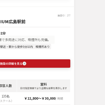
施設ID：
277
MIUM広島駅前
歩2分
様で多用途に対応、喫煙所も完備。
駅近・駅から徒歩5分以内
喫煙所あり
施設の詳細を見る
室料
収容人数
日付指定検索でより正確な金額を表示します
135名
￥22,800
〜
￥30,000
/ 時間
スクール
）