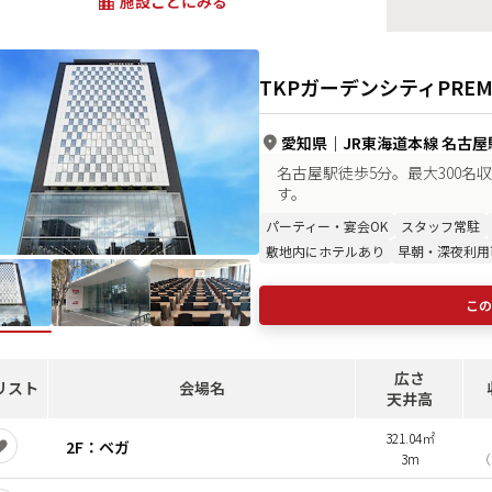
施設ごとにみる
TKPガーデンシティPRE
愛知県
｜
JR東海道本線 名古屋
名古屋駅徒歩5分。最大300
す。
パーティー・宴会OK
スタッフ常駐
敷地内にホテルあり
早朝・深夜利用
この
広さ
リスト
会場名
天井高
321.04㎡
2F：ベガ
3m
（