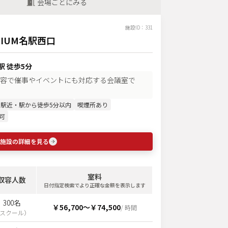
会場ごとにみる
施設ID：
331
MIUM名駅西口
駅 徒歩5分
名収容で催事やイベントにも対応する会議室で
駅近・駅から徒歩5分以内
喫煙所あり
可
施設の詳細を見る
室料
収容人数
日付指定検索でより正確な金額を表示します
300名
￥56,700
〜
￥74,500
/ 時間
スクール
）