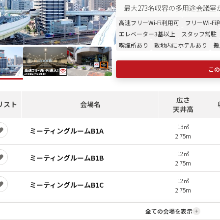
最大273名収容の多用途会議
高速フリーWi-Fi利用可
フリーWi-F
エレベーター3基以上
スタッフ常駐
喫煙所あり
敷地内にホテルあり
搬
この
広さ
リスト
会場名
天井高
13㎡
ミーティングルームB1A
2.75m
12㎡
ミーティングルームB1B
2.75m
12㎡
ミーティングルームB1C
2.75m
全ての会場を表示