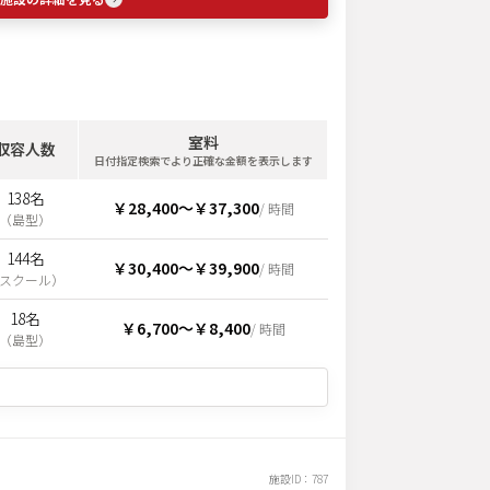
室料
収容人数
日付指定検索でより正確な金額を表示します
138名
￥28,400
〜
￥37,300
/ 時間
（
島型
）
144名
￥30,400
〜
￥39,900
/ 時間
スクール
）
18名
￥6,700
〜
￥8,400
/ 時間
（
島型
）
施設ID：
787