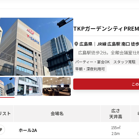
TKPガーデンシティPRE
広島県
｜
JR線 広島駅 南口 徒
広島駅徒歩2分。全館会議室仕
パーティー・宴会OK
スタッフ常駐
早朝・深夜利用可
この
広さ
リスト
会場名
天井高
155㎡
ホール2A
2.8m
（