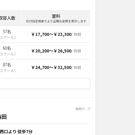
室料
収容人数
日付指定検索でより正確な金額を表示します
57名
￥17,700
〜
￥23,300
/ 時間
スクール
）
60名
￥20,200
〜
￥26,500
/ 時間
スクール
）
87名
￥24,700
〜
￥32,500
/ 時間
スクール
）
施設ID：
27
梅田
 西口より 徒歩7分