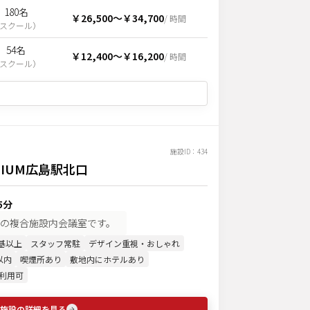
180名
￥26,500
〜
￥34,700
/ 時間
スクール
）
54名
￥12,400
〜
￥16,200
/ 時間
スクール
）
施設ID：
434
MIUM広島駅北口
5分
容の複合施設内会議室です。
基以上
スタッフ常駐
デザイン重視・おしゃれ
以内
喫煙所あり
敷地内にホテルあり
利用可
施設の詳細を見る