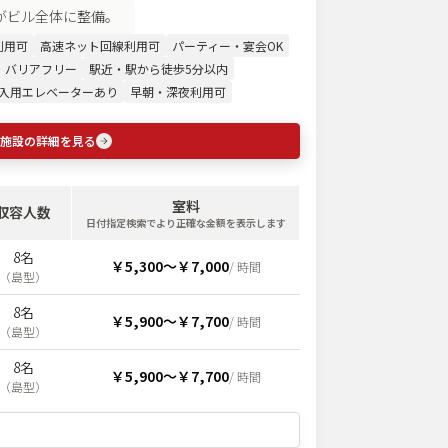
室がビル全体に整備。
i利用可
高速ネット回線利用可
パーティー・宴会OK
バリアフリー
駅近・駅から徒歩5分以内
入用エレベーターあり
早朝・深夜利用可
施設の詳細を見る
室料
収容人数
日付指定検索でより正確な金額を表示します
8名
￥5,300
〜
￥7,000
/ 時間
（
島型
）
8名
￥5,900
〜
￥7,700
/ 時間
（
島型
）
8名
￥5,900
〜
￥7,700
/ 時間
（
島型
）