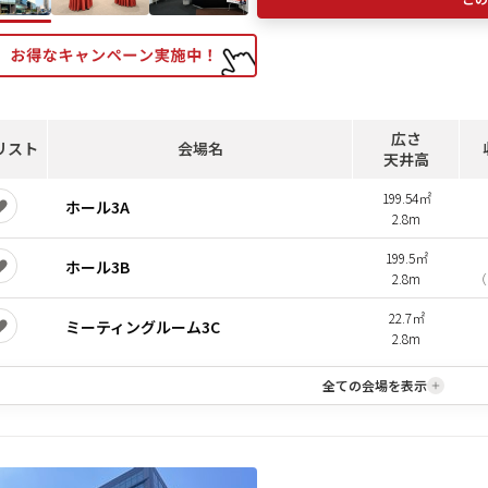
広さ
リスト
会場名
天井高
199.54㎡
ホール3A
2.8m
199.5㎡
ホール3B
2.8m
（
22.7㎡
ミーティングルーム3C
2.8m
全ての会場を表示