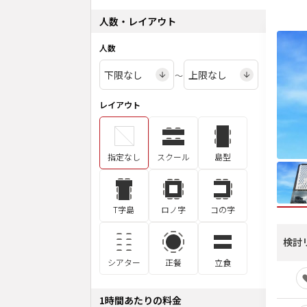
人数・レイアウト
人数
〜
レイアウト
指定なし
スクール
島型
T字島
ロノ字
コの字
検討
シアター
正餐
立食
1時間あたりの料金