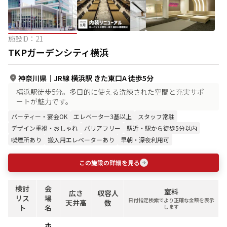
施設ID：
21
TKPガーデンシティ横浜
神奈川県
｜
JR線 横浜駅 きた東口A 徒歩5分
横浜駅徒歩5分。多目的に使える洗練された空間と充実サポ
ートが魅力です。
パーティー・宴会OK
エレベーター3基以上
スタッフ常駐
デザイン重視・おしゃれ
バリアフリー
駅近・駅から徒歩5分以内
喫煙所あり
搬入用エレベーターあり
早朝・深夜利用可
この施設の詳細を見る
検討
会
室料
広さ
収容人
リス
場
日付指定検索でより正確な金額を表示
天井高
数
ト
名
します
ホ