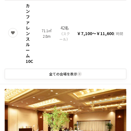
カ
ン
フ
ァ
レ
42名
71.1㎡
ン
￥7,100
〜
￥11,600
（
スク
/ 時間
2.8m
ス
ール
）
ル
ー
ム
10C
全ての会場を表示