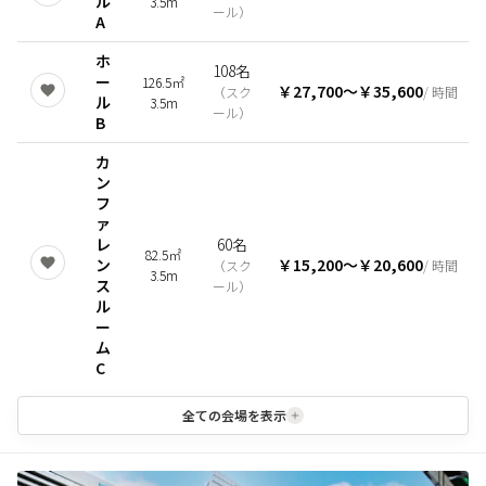
ル
3.5m
ール
）
A
ホ
108名
ー
126.5㎡
￥27,700
〜
￥35,600
（
スク
/ 時間
ル
3.5m
ール
）
B
カ
ン
フ
ァ
レ
60名
82.5㎡
ン
￥15,200
〜
￥20,600
（
スク
/ 時間
3.5m
ス
ール
）
ル
ー
ム
C
全ての会場を表示