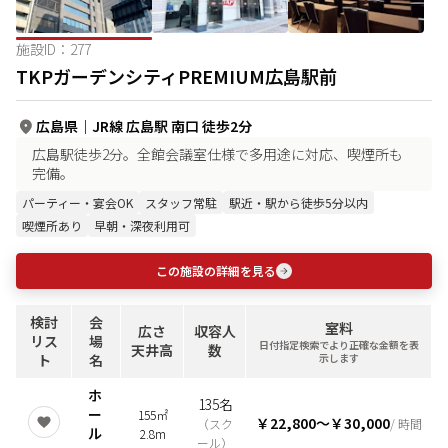
施設ID：
277
TKPガーデンシティPREMIUM広島駅前
広島県
｜
JR線 広島駅 南口 徒歩2分
広島駅徒歩2分。全館会議室仕様で多用途に対応、喫煙所も
完備。
パーティー・宴会OK
スタッフ常駐
駅近・駅から徒歩5分以内
喫煙所あり
早朝・深夜利用可
この施設の詳細を見る
検討
会
室料
広さ
収容人
リス
場
日付指定検索でより正確な金額を表
天井高
数
ト
名
示します
ホ
135名
ー
155㎡
￥22,800
〜
￥30,000
（
スク
/ 時間
ル
2.8m
ール
）