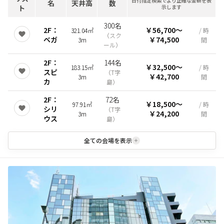
日付指定検索でより正確な金額を表
名
天井高
数
ト
示します
300名
2F：
￥56,700
〜
321.04㎡
/ 時
（
スク
ベガ
￥74,500
3m
間
ール
）
2F：
144名
￥32,500
〜
183.15㎡
/ 時
スピ
（
T字
￥42,700
3m
間
カ
島
）
2F：
72名
￥18,500
〜
97.91㎡
/ 時
シリ
（
T字
￥24,200
3m
間
ウス
島
）
全ての会場を表示