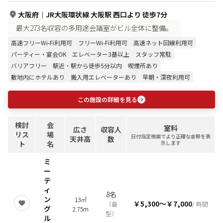
大阪府
｜
JR大阪環状線 大阪駅 西口より 徒歩7分
最大273名収容の多用途会議室がビル全体に整備。
高速フリーWi-Fi利用可
フリーWi-Fi利用可
高速ネット回線利用可
パーティー・宴会OK
エレベーター3基以上
スタッフ常駐
バリアフリー
駅近・駅から徒歩5分以内
喫煙所あり
敷地内にホテルあり
搬入用エレベーターあり
早朝・深夜利用可
この施設の詳細を見る
検討
会
室料
広さ
収容人
リス
場
日付指定検索でより正確な金額を表
天井高
数
ト
名
示します
ミ
ー
テ
ィ
8名
ン
13㎡
￥5,300
〜
￥7,000
（
島
/ 時間
グ
2.75m
型
）
ル