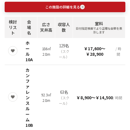
この施設の詳細を見る
検討
会
室料
広さ
収容人
リス
場
日付指定検索でより正確な金額を表
天井高
数
ト
名
示します
ホ
129名
ー
￥17,600
〜
186㎡
/ 時
（
スク
ル
￥28,900
2.8m
間
ール
）
10A
カ
ン
フ
ァ
レ
63名
92.3㎡
ン
￥8,900
〜
￥14,500
（
スク
/ 時間
2.8m
ス
ール
）
ル
ー
ム
10B