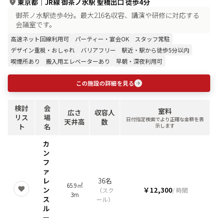
東京都
｜
JR線 御茶ノ水駅 聖橋出口 徒歩4分
御茶ノ水駅徒歩4分。最大216名収容、講演や研修に対応する
会議室です。
高速ネット回線利用可
パーティー・宴会OK
スタッフ常駐
デザイン重視・おしゃれ
バリアフリー
駅近・駅から徒歩5分以内
喫煙所あり
搬入用エレベーターあり
早朝・深夜利用可
この施設の詳細を見る
検討
会
室料
広さ
収容人
リス
場
日付指定検索でより正確な金額を表
天井高
数
ト
名
示します
カ
ン
フ
ァ
レ
36名
65.9㎡
ン
￥12,300
（
スク
/ 時間
3m
ス
ール
）
ル
ー