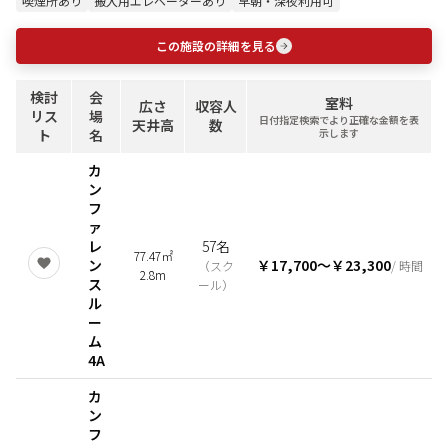
喫煙所あり
搬入用エレベーターあり
早朝・深夜利用可
この施設の詳細を見る
検討
会
室料
広さ
収容人
リス
場
日付指定検索でより正確な金額を表
天井高
数
ト
名
示します
カ
ン
フ
ァ
レ
57名
77.47㎡
ン
￥17,700
〜
￥23,300
（
スク
/ 時間
2.8m
ス
ール
）
ル
ー
ム
4A
カ
ン
フ