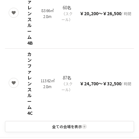
ァ
レ
60名
83.66㎡
ン
￥20,200
〜
￥26,500
（
スク
/ 時間
2.8m
ス
ール
）
ル
ー
ム
4B
カ
ン
フ
ァ
レ
87名
113.62㎡
ン
￥24,700
〜
￥32,500
（
スク
/ 時間
2.8m
ス
ール
）
ル
ー
ム
4C
全ての会場を表示