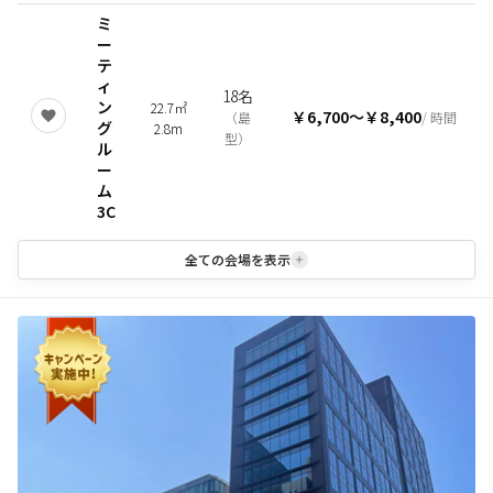
ミ
ー
テ
ィ
18名
ン
22.7㎡
￥6,700
〜
￥8,400
（
島
/ 時間
グ
2.8m
型
）
ル
ー
ム
3C
全ての会場を表示