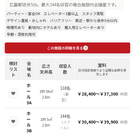
広島駅徒歩5分。最大144名収容の複合施設内会議室です。
パーティー・宴会OK
エレベーター3基以上
スタッフ常駐
デザイン重視・おしゃれ
バリアフリー
駅近・駅から徒歩5分以内
喫煙所あり
敷地内にホテルあり
搬入用エレベーターあり
早朝・深夜利用可
この施設の詳細を見る
検討
会
室料
広さ
収容人
リス
場
日付指定検索でより正確な金額を表
天井高
数
ト
名
示します
ホ
138名
ー
199.54㎡
￥28,400
〜
￥37,300
（
島
/ 時間
ル
2.8m
型
）
3A
ホ
144名
ー
199.5㎡
￥30,400
〜
￥39,900
（
スク
/ 時間
ル
2.8m
ール
）
3B