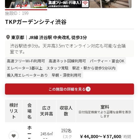
施設ID：
199
TKPガーデンシティ渋谷
東京都
｜
JR線 渋谷駅 中央改札 徒歩3分
渋谷駅徒歩3分。天井高3.5mでオンライン対応も可能な会議
室です。
高速フリーWi-Fi利用可
高速ネット回線利用可
パーティー・宴会OK
エレベーター3基以上
スタッフ常駐
駅近・駅から徒歩5分以内
搬入用エレベーターあり
早朝・深夜利用可
この施設の詳細を見る
検討
会
室料
広さ
収容人
リス
場
日付指定検索でより正確な金額を表示
天井高
数
ト
名
します
ホ
192名
ー
245.6㎡
￥44,800
〜
￥57,600
（
スク
/ 時間