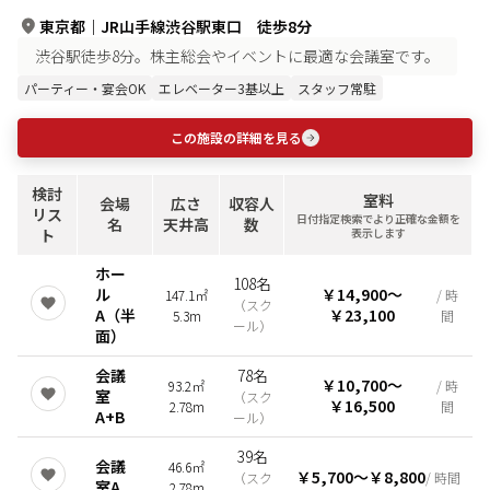
東京都
｜
JR山手線渋谷駅東口 徒歩8分
渋谷駅徒歩8分。株主総会やイベントに最適な会議室です。
パーティー・宴会OK
エレベーター3基以上
スタッフ常駐
この施設の詳細を見る
検討
室料
会場
広さ
収容人
リス
日付指定検索でより正確な金額を
名
天井高
数
ト
表示します
ホー
108名
ル
￥14,900
〜
147.1㎡
/ 時
（
スク
A（半
￥23,100
5.3m
間
ール
）
面）
会議
78名
￥10,700
〜
93.2㎡
/ 時
室
（
スク
￥16,500
2.78m
間
A+B
ール
）
39名
会議
46.6㎡
￥5,700
〜
￥8,800
（
スク
/ 時間
室A
2.78m