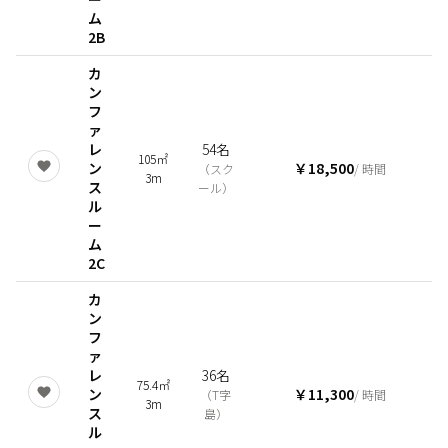
ム
2B
カ
ン
フ
ァ
レ
54名
105㎡
ン
￥18,500
（
スク
/ 時間
3m
ス
ール
）
ル
ー
ム
2C
カ
ン
フ
ァ
レ
36名
75.4㎡
ン
￥11,300
（
T字
/ 時間
3m
ス
島
）
ル