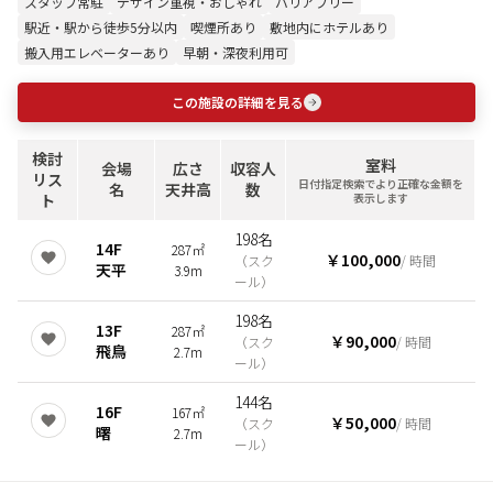
スタッフ常駐
デザイン重視・おしゃれ
バリアフリー
駅近・駅から徒歩5分以内
喫煙所あり
敷地内にホテルあり
搬入用エレベーターあり
早朝・深夜利用可
この施設の詳細を見る
検討
室料
会場
広さ
収容人
リス
日付指定検索でより正確な金額を
名
天井高
数
ト
表示します
198名
14F
287㎡
￥100,000
（
スク
/ 時間
天平
3.9m
ール
）
198名
13F
287㎡
￥90,000
（
スク
/ 時間
飛鳥
2.7m
ール
）
144名
16F
167㎡
￥50,000
（
スク
/ 時間
曙
2.7m
ール
）