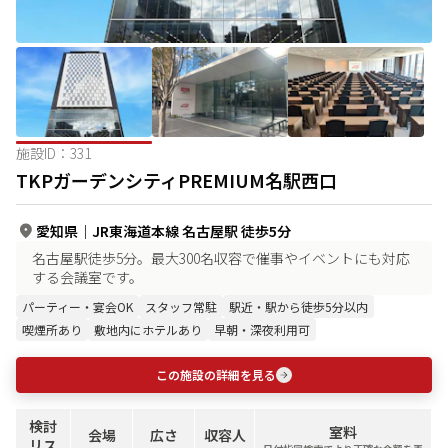
施設ID：
331
TKPガーデンシティPREMIUM名駅西口
愛知県
｜
JR東海道本線 名古屋駅 徒歩5分
名古屋駅徒歩5分。最大300名収容で催事やイベントにも対応
する会議室です。
パーティー・宴会OK
スタッフ常駐
駅近・駅から徒歩5分以内
喫煙所あり
敷地内にホテルあり
早朝・深夜利用可
この施設の詳細を見る
検討
室料
会場
広さ
収容人
リス