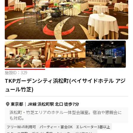
施設ID：
329
TKPガーデンシティ浜松町(ベイサイドホテル アジ
ュール竹芝)
東京都
｜
JR線 浜松町駅 北口 徒歩7分
浜松町・竹芝エリアのホテル一体型会議室。宿泊や懇親会に
も対応。
フリーWi-Fi利用可
パーティー・宴会OK
エレベーター3基以上