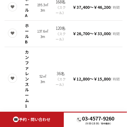
168名
ー
195.3㎡
￥37,400
〜
￥46,200
（
スク
/ 時間
ル
3m
ール
）
A
ホ
120名
ー
137.6㎡
￥26,700
〜
￥33,000
（
スク
/ 時間
ル
3m
ール
）
B
カ
ン
フ
ァ
レ
36名
52㎡
ン
￥12,800
〜
￥15,800
（
スク
/ 時間
3m
ス
ール
）
ル
ー
ム
1
03-4577-9260
全ての会場を表示
予約・問い合わせ
（9:00-18:00／年中無休）