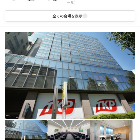
ール
）
全ての会場を表示