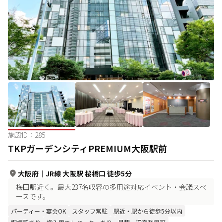
施設ID：
285
TKPガーデンシティPREMIUM大阪駅前
大阪府
｜
JR線 大阪駅 桜橋口 徒歩5分
梅田駅近く。最大237名収容の多用途対応イベント・会議スペ
ースです。
パーティー・宴会OK
スタッフ常駐
駅近・駅から徒歩5分以内