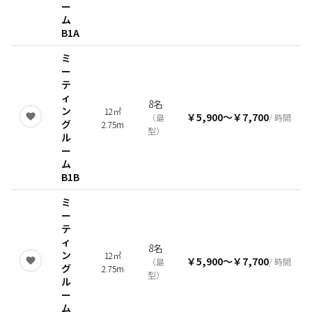
ー
ム
B1A
ミ
ー
テ
ィ
8名
ン
12㎡
￥5,900
〜
￥7,700
（
島
/ 時間
グ
2.75m
型
）
ル
ー
ム
B1B
ミ
ー
テ
ィ
8名
ン
12㎡
￥5,900
〜
￥7,700
（
島
/ 時間
グ
2.75m
型
）
ル
ー
ム