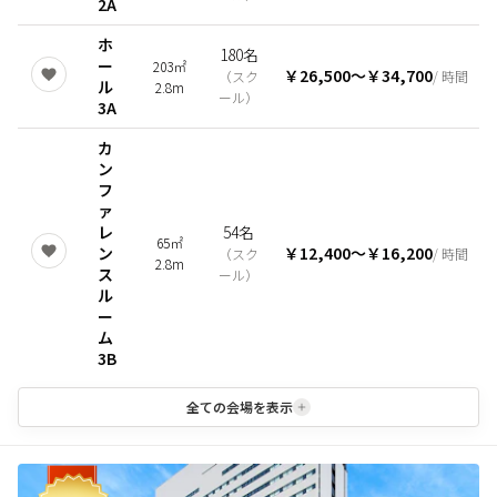
2A
ホ
180名
ー
203㎡
￥26,500
〜
￥34,700
（
スク
/ 時間
ル
2.8m
ール
）
3A
カ
ン
フ
ァ
レ
54名
65㎡
ン
￥12,400
〜
￥16,200
（
スク
/ 時間
2.8m
ス
ール
）
ル
ー
ム
3B
全ての会場を表示