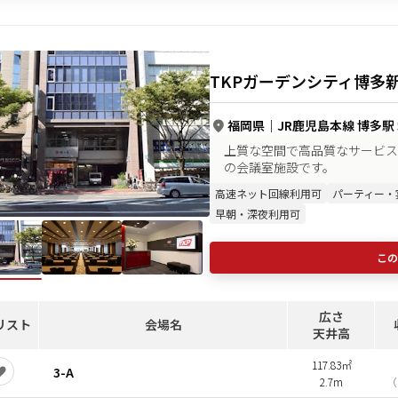
TKPガーデンシティ博多
福岡県
｜
JR鹿児島本線 博多駅
上質な空間で高品質なサービス
の会議室施設です。
高速ネット回線利用可
パーティー・
早朝・深夜利用可
この
広さ
リスト
会場名
天井高
117.83㎡
3-A
2.7m
（