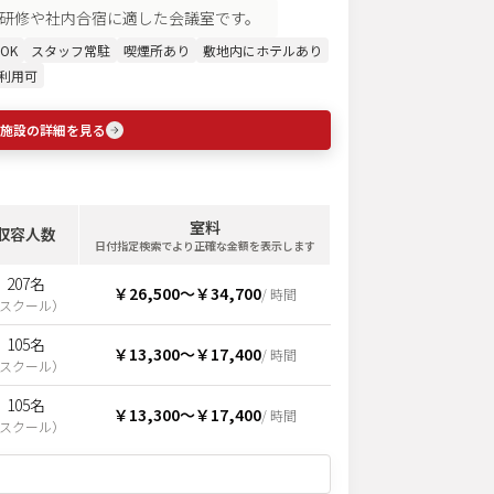
研修や社内合宿に適した会議室です。
OK
スタッフ常駐
喫煙所あり
敷地内にホテルあり
利用可
施設の詳細を見る
室料
収容人数
日付指定検索でより正確な金額を表示します
207名
￥26,500
〜
￥34,700
/ 時間
スクール
）
105名
￥13,300
〜
￥17,400
/ 時間
スクール
）
105名
￥13,300
〜
￥17,400
/ 時間
スクール
）