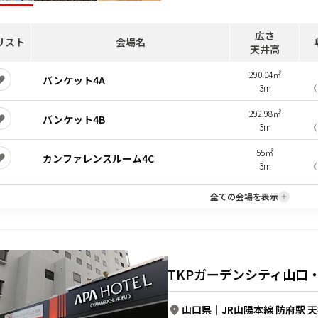
広さ
リスト
会場名
天井高
290.04㎡
バンケット4A
3m
（
292.98㎡
バンケット4B
3m
（
55㎡
カンファレンスルーム4C
3m
（
全ての会場を表示
TKPガーデンシティ山口
山口県
｜
JR山陽本線 防府駅 