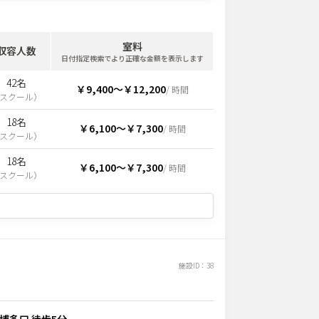
室料
収容人数
日付指定検索でより正確な金額を表示します
42名
￥9,400
〜
￥12,200
/ 時間
スクール
）
18名
￥6,100
〜
￥7,300
/ 時間
スクール
）
18名
￥6,100
〜
￥7,300
/ 時間
スクール
）
施設ID：
38