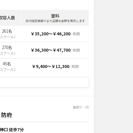
室料
収容人数
日付指定検索でより正確な金額を表示します
261名
￥35,200
〜
￥46,200
/ 時間
スクール
）
270名
￥36,300
〜
￥47,700
/ 時間
スクール
）
45名
￥9,400
〜
￥12,300
/ 時間
スクール
）
施設ID：
190
・防府
天神口 徒歩7分