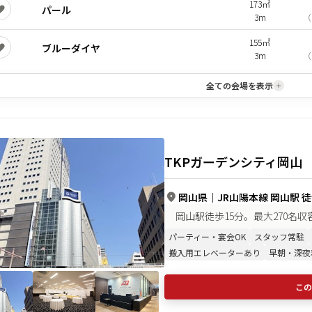
173㎡
パール
3m
（
155㎡
ブルーダイヤ
3m
（
全ての会場を表示
TKPガーデンシティ岡山
岡山県
｜
JR山陽本線 岡山駅 徒
岡山駅徒歩15分。最大270名
パーティー・宴会OK
スタッフ常駐
搬入用エレベーターあり
早朝・深夜
この