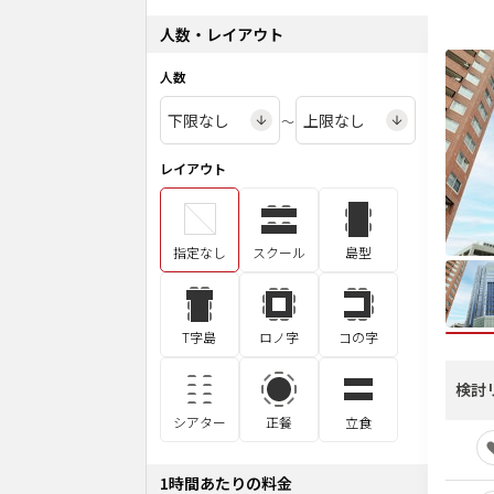
人数・レイアウト
人数
〜
レイアウト
指定なし
スクール
島型
T字島
ロノ字
コの字
検討
シアター
正餐
立食
1時間あたりの料金