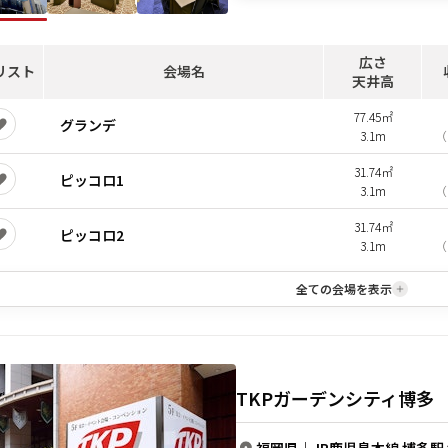
広さ
リスト
会場名
天井高
77.45㎡
グランデ
3.1m
（
31.74㎡
ピッコロ1
3.1m
（
31.74㎡
ピッコロ2
3.1m
（
全ての会場を表示
TKPガーデンシティ博多