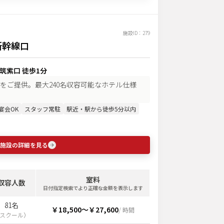
施設ID：
279
新幹線口
 筑紫口 徒歩1分
をご提供。最大240名収容可能なホテル仕様
宴会OK
スタッフ常駐
駅近・駅から徒歩5分以内
施設の詳細を見る
室料
収容人数
日付指定検索でより正確な金額を表示します
81名
￥18,500
〜
￥27,600
/ 時間
スクール
）