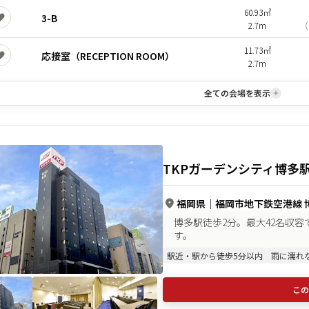
60.93㎡
3-B
2.7m
（
11.73㎡
応接室（RECEPTION ROOM）
2.7m
全ての会場を表示
TKPガーデンシティ博多
福岡県
｜
福岡市地下鉄空港線 博
博多駅徒歩2分。最大42名収
す。
駅近・駅から徒歩5分以内
雨に濡れ
この