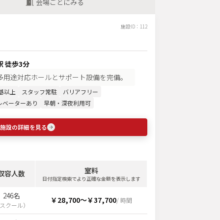
会場ごとにみる
施設ID：
112
 徒歩3分
の多用途対応ホールとサポート設備を完備。
基以上
スタッフ常駐
バリアフリー
レベーターあり
早朝・深夜利用可
施設の詳細を見る
室料
収容人数
日付指定検索でより正確な金額を表示します
246名
￥28,700
〜
￥37,700
/ 時間
スクール
）