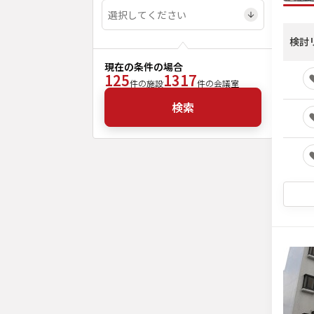
検討
現在の条件の場合
125
1317
件の施設
件の会議室
検索