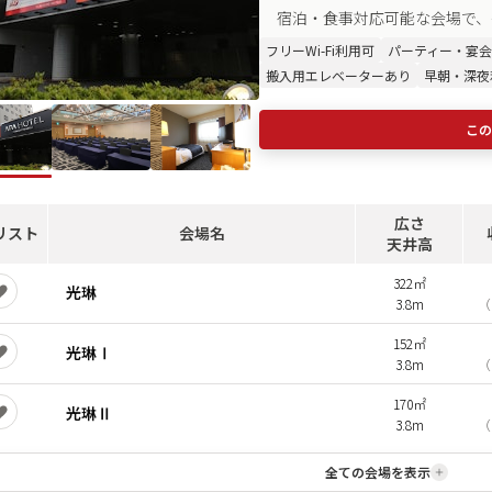
宿泊・食事対応可能な会場で、
フリーWi-Fi利用可
パーティー・宴会
搬入用エレベーターあり
早朝・深夜
この
広さ
リスト
会場名
天井高
322㎡
光琳
3.8m
（
152㎡
光琳Ⅰ
3.8m
（
170㎡
光琳Ⅱ
3.8m
（
全ての会場を表示