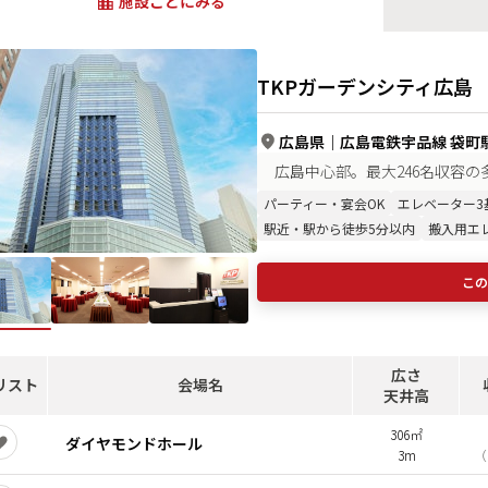
施設ごとにみる
TKPガーデンシティ広島
広島県
｜
広島電鉄宇品線 袋町駅
広島中心部。最大246名収容
パーティー・宴会OK
エレベーター3
駅近・駅から徒歩5分以内
搬入用エ
この
広さ
リスト
会場名
天井高
306㎡
ダイヤモンドホール
3m
（