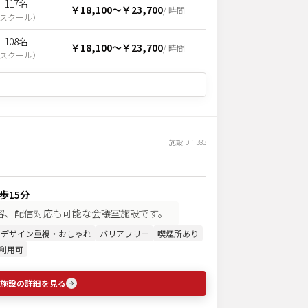
117名
￥18,100
〜
￥23,700
/ 時間
スクール
）
108名
￥18,100
〜
￥23,700
/ 時間
スクール
）
施設ID：
383
歩15分
収容、配信対応も可能な会議室施設です。
デザイン重視・おしゃれ
バリアフリー
喫煙所あり
利用可
施設の詳細を見る