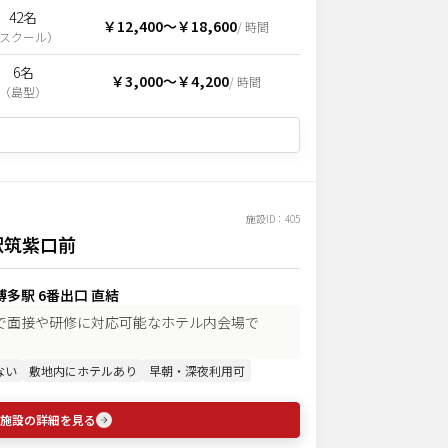
42名
￥12,400
〜
￥18,600
/ 時間
スクール
）
6名
￥3,000
〜
￥4,200
/ 時間
（
島型
）
施設ID：
405
駅筑紫口前
多駅 6番出口 直結
容で面接や研修に対応可能なホテル内会場で
ない
敷地内にホテルあり
早朝・深夜利用可
施設の詳細を見る