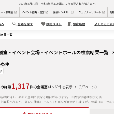
2026年7月30日
令和8年熊本地震により被災された皆さまへ
ィー・懇親会
イベント企画・運営
備品レンタル
ウェビナーサポート
短
方へ
会場を探す
検討リスト
閲覧履歴
よくあるご質
索結果一覧
議室・イベント会場・イベントホールの検索結果一覧 - 
み条件
録
1,317
件の施設
件の会議室
41
～
60
件を表示中
（
3
/
7
ページ）
新の都合上、最新の金額と異なる場合があります。
※表示価格は税抜です。
を選択されると、施設の休業日であっても室料が表示されますが、休業日のご予約