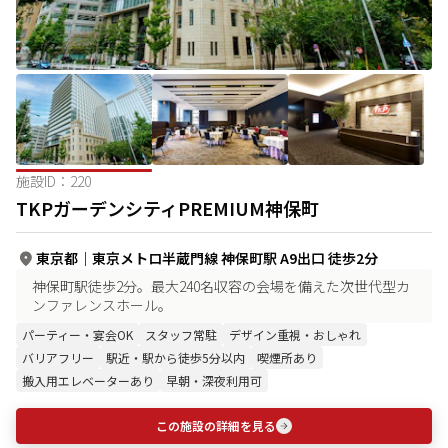
施設ID：
220
TKPガーデンシティPREMIUM神保町
東京都
｜
東京メトロ半蔵門線 神保町駅 A9出口 徒歩2分
神保町駅徒歩2分。最大240名収容の会場を備えた次世代型カ
ンファレンスホール。
パーティー・宴会OK
スタッフ常駐
デザイン重視・おしゃれ
バリアフリー
駅近・駅から徒歩5分以内
喫煙所あり
搬入用エレベーターあり
早朝・深夜利用可
この施設の詳細を見る