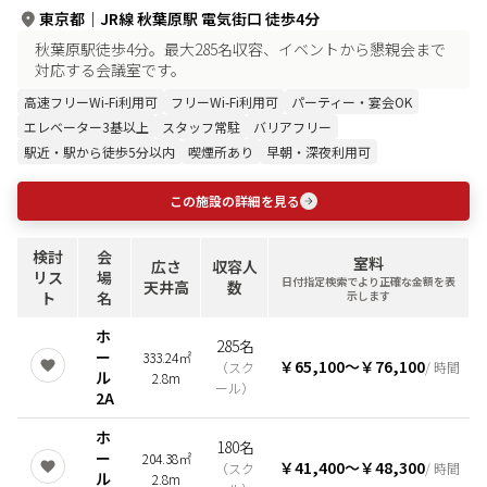
東京都
｜
JR線 秋葉原駅 電気街口 徒歩4分
秋葉原駅徒歩4分。最大285名収容、イベントから懇親会まで
対応する会議室です。
高速フリーWi-Fi利用可
フリーWi-Fi利用可
パーティー・宴会OK
エレベーター3基以上
スタッフ常駐
バリアフリー
駅近・駅から徒歩5分以内
喫煙所あり
早朝・深夜利用可
この施設の詳細を見る
検討
会
室料
広さ
収容人
リス
場
日付指定検索でより正確な金額を表
天井高
数
ト
名
示します
ホ
285名
ー
333.24㎡
￥65,100
〜
￥76,100
（
スク
/ 時間
ル
2.8m
ール
）
2A
ホ
180名
ー
204.38㎡
￥41,400
〜
￥48,300
（
スク
/ 時間
ル
2.8m