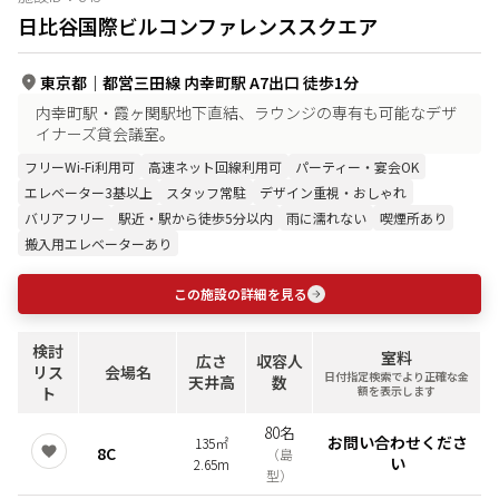
日比谷国際ビルコンファレンススクエア
東京都
｜
都営三田線 内幸町駅 A7出口 徒歩1分
内幸町駅・霞ヶ関駅地下直結、ラウンジの専有も可能なデザ
イナーズ貸会議室。
フリーWi-Fi利用可
高速ネット回線利用可
パーティー・宴会OK
エレベーター3基以上
スタッフ常駐
デザイン重視・おしゃれ
バリアフリー
駅近・駅から徒歩5分以内
雨に濡れない
喫煙所あり
搬入用エレベーターあり
この施設の詳細を見る
検討
室料
広さ
収容人
リス
会場名
日付指定検索でより正確な金
天井高
数
ト
額を表示します
80名
お問い合わせくださ
135㎡
8C
（
島
い
2.65m
型
）