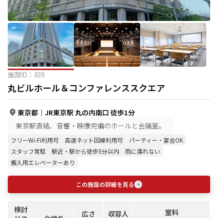
施設ID：
839
丸ビルホール＆コンファレンススクエア
東京都
｜
JR東京駅 丸の内南口 徒歩1分
東京駅直結、音響・映像完備のホールと会議室。
フリーWi-Fi利用可
高速ネット回線利用可
パーティー・宴会OK
スタッフ常駐
駅近・駅から徒歩5分以内
雨に濡れない
搬入用エレベーターあり
この施設の詳細を見る
検討
室料
広さ
収容人