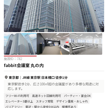
施設ID：
782
fabbit会議室 丸の内
東京都
｜
JR線 東京駅 日本橋口 徒歩1分
東京駅徒歩1分、広さ100㎡超の会議室があり多様な用途に対
応します。
フリーWi-Fi利用可
高速ネット回線利用可
パーティー・宴会OK
エレベーター3基以上
スタッフ常駐
デザイン重視・おしゃれ
バリアフリー
駅近・駅から徒歩5分以内
喫煙所あり