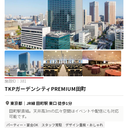
施設ID：
381
TKPガーデンシティPREMIUM田町
東京都
｜
JR線 田町駅 東口 徒歩1分
田町駅直結。天井高3mの広々空間はイベントや配信にも対応
可能です。
パーティー・宴会OK
スタッフ常駐
デザイン重視・おしゃれ