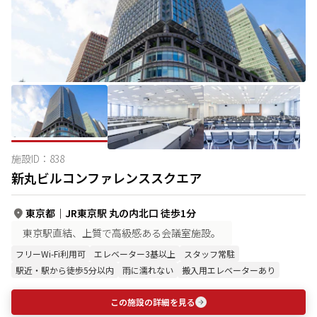
施設ID：
838
新丸ビルコンファレンススクエア
東京都
｜
JR東京駅 丸の内北口 徒歩1分
東京駅直結、上質で高級感ある会議室施設。
フリーWi-Fi利用可
エレベーター3基以上
スタッフ常駐
駅近・駅から徒歩5分以内
雨に濡れない
搬入用エレベーターあり
この施設の詳細を見る