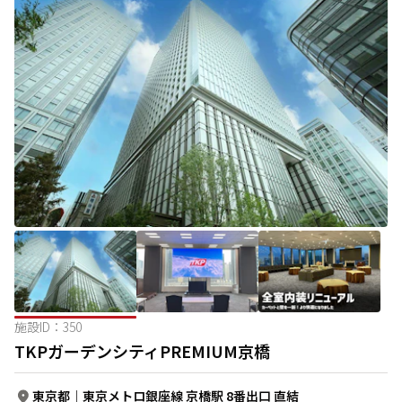
施設ID：
350
TKPガーデンシティPREMIUM京橋
東京都
｜
東京メトロ銀座線 京橋駅 8番出口 直結