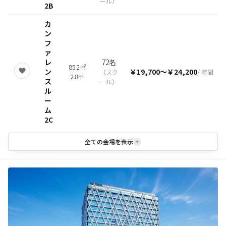
ール
）
2B
カ
ン
フ
ァ
レ
72名
85.2㎡
ン
￥19,700
〜
￥24,200
（
スク
/ 時間
2.8m
ス
ール
）
ル
ー
ム
2C
全ての会場を表示