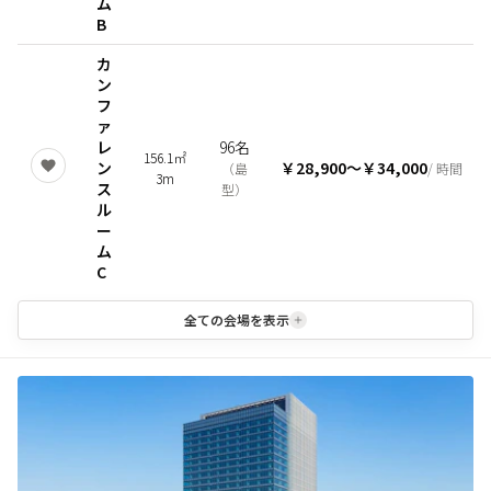
ム
B
カ
ン
フ
ァ
レ
96名
156.1㎡
ン
￥28,900
〜
￥34,000
（
島
/ 時間
3m
ス
型
）
ル
ー
ム
C
全ての会場を表示