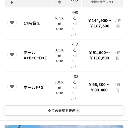
ト
高
金額を表示します
498
名
637.58
￥144,900
〜
/ 時
17階貸切
㎡
（
ス
￥187,600
間
4.5m
クー
ル
）
312
名
380.05
ホール
￥91,600
〜
/ 時
㎡
（
ス
A+B+C+D+E
￥118,600
間
4.5m
クー
ル
）
180
名
238.66
￥68,300
〜
/ 時
ホールF+G
㎡
（
ス
￥88,400
間
4.5m
クー
ル
）
全ての会場を表示