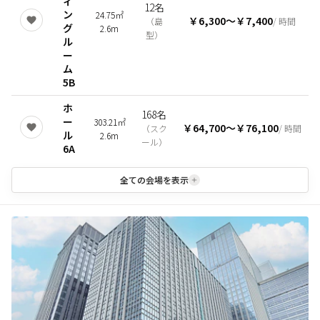
ィ
12名
ン
24.75㎡
￥6,300
〜
￥7,400
（
島
/ 時間
グ
2.6m
型
）
ル
ー
ム
5B
ホ
168名
ー
303.21㎡
￥64,700
〜
￥76,100
（
スク
/ 時間
ル
2.6m
ール
）
6A
全ての会場を表示