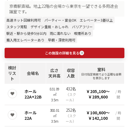
京橋駅直結。地上22階の会場から東京を一望できる多用途会
議室です。
高速ネット回線利用可
パーティー・宴会OK
エレベーター3基以上
スタッフ常駐
デザイン重視・おしゃれ
バリアフリー
駅近・駅から徒歩5分以内
雨に濡れない
喫煙所あり
搬入用エレベーターあり
早朝・深夜利用可
この施設の詳細を見る
検討
室料
広さ
収容
リス
会場名
日付指定検索でより正確な金額
天井高
人数
ト
を表示します
432名
831.09
ホール
￥205,100
〜
/ 時
㎡
（
スク
22A+22B
￥289,600
間
3.5m
ール
）
252名
388.01
ホール
￥100,600
〜
/ 時
㎡
（
スク
22A
￥142,100
間
3.5m
ール
）