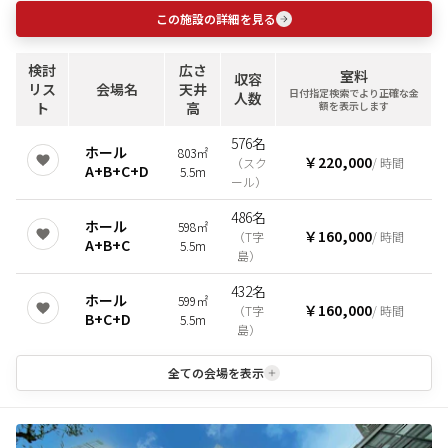
この施設の詳細を見る
検討
広さ
室料
収容
リス
会場名
天井
日付指定検索でより正確な金
人数
ト
高
額を表示します
576名
ホール
803㎡
￥220,000
（
スク
/ 時間
A+B+C+D
5.5m
ール
）
486名
ホール
598㎡
￥160,000
（
T字
/ 時間
A+B+C
5.5m
島
）
432名
ホール
599㎡
￥160,000
（
T字
/ 時間
B+C+D
5.5m
島
）
全ての会場を表示