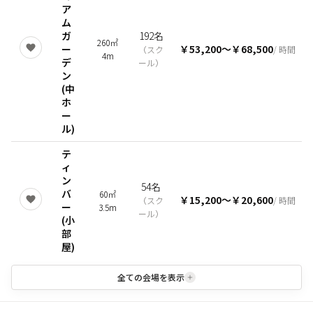
ア
ム
ガ
192名
260㎡
ー
￥53,200
〜
￥68,500
（
スク
/ 時間
4m
デ
ール
）
ン
(中
ホ
ー
ル)
テ
ィ
ン
54名
バ
60㎡
￥15,200
〜
￥20,600
（
スク
/ 時間
ー
3.5m
ール
）
(小
部
屋)
全ての会場を表示