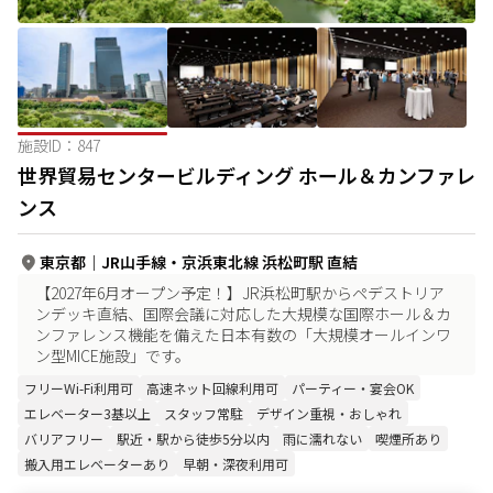
施設ID：
847
世界貿易センタービルディング ホール＆カンファレ
ンス
東京都
｜
JR山手線・京浜東北線 浜松町駅 直結
【2027年6月オープン予定！】JR浜松町駅からペデストリア
ンデッキ直結、国際会議に対応した大規模な国際ホール＆カ
ンファレンス機能を備えた日本有数の「大規模オールインワ
ン型MICE施設」です。
フリーWi-Fi利用可
高速ネット回線利用可
パーティー・宴会OK
エレベーター3基以上
スタッフ常駐
デザイン重視・おしゃれ
バリアフリー
駅近・駅から徒歩5分以内
雨に濡れない
喫煙所あり
搬入用エレベーターあり
早朝・深夜利用可