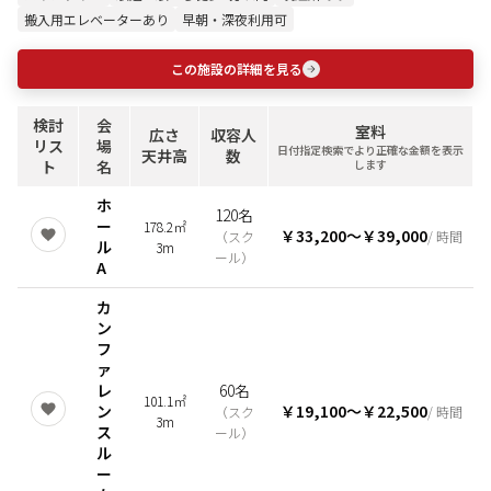
搬入用エレベーターあり
早朝・深夜利用可
この施設の詳細を見る
検討
会
室料
広さ
収容人
リス
場
日付指定検索でより正確な金額を表示
天井高
数
ト
名
します
ホ
120名
ー
178.2㎡
￥33,200
〜
￥39,000
（
スク
/ 時間
ル
3m
ール
）
A
カ
ン
フ
ァ
レ
60名
101.1㎡
ン
￥19,100
〜
￥22,500
（
スク
/ 時間
3m
ス
ール
）
ル
ー