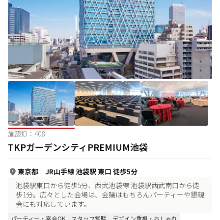
施設ID：
408
TKPガーデンシティPREMIUM池袋
東京都
｜
JR山手線 池袋駅 東口 徒歩5分
池袋駅東口から徒歩5分、西武池袋線 池袋駅西武南口から徒
歩1分。広々とした会場は、会議はもちろんパーティーや懇親
会にも対応しています。
パーティー・宴会OK
スタッフ常駐
デザイン重視・おしゃれ