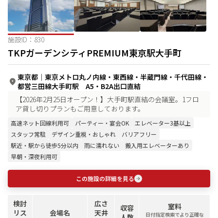
施設ID：
830
TKPガーデンシティPREMIUM東京駅大手町
東京都
｜
東京メトロ丸ノ内線・東西線・半蔵門線・千代田線・
都営三田線大手町駅 A5・B2A出口直結
【2026年2月25日オープン！】大手町駅直結の会議室。1フロ
ア貸し切りプランもご用意しております。
高速ネット回線利用可
パーティー・宴会OK
エレベーター3基以上
スタッフ常駐
デザイン重視・おしゃれ
バリアフリー
駅近・駅から徒歩5分以内
雨に濡れない
搬入用エレベーターあり
早朝・深夜利用可
この施設の詳細を見る
検討
広さ
室料
収容
リス
会場名
天井
日付指定検索でより正確な
人数