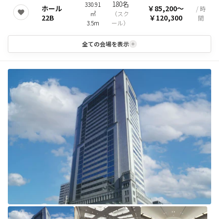
180名
330.91
ホール
￥85,200
〜
/ 時
㎡
（
スク
22B
￥120,300
間
3.5m
ール
）
全ての会場を表示