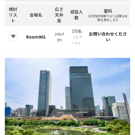
検討
広さ
室料
収容人
リス
会場名
天井
日付指定検索でより正確な金
数
ト
高
額を表示します
150名
お問い合わせくださ
240㎡
Room901
（
スク
い
3m
ール
）