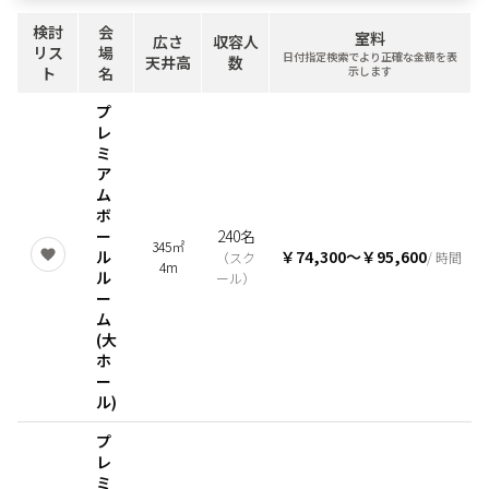
検討
会
室料
広さ
収容人
リス
場
日付指定検索でより正確な金額を表
天井高
数
ト
名
示します
プ
レ
ミ
ア
ム
ボ
ー
240名
345㎡
ル
￥74,300
〜
￥95,600
（
スク
/ 時間
4m
ル
ール
）
ー
ム
(大
ホ
ー
ル)
プ
レ
ミ