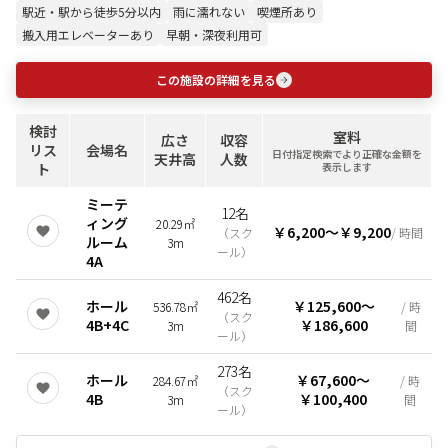
駅近・駅から徒歩5分以内
雨に濡れない
喫煙所あり
搬入用エレベーターあり
早朝・深夜利用可
この施設の詳細を見る
検討
室料
広さ
収容
リス
会場名
日付指定検索でより正確な金額を
天井高
人数
ト
表示します
ミーテ
12名
ィング
20.29㎡
￥6,200
〜
￥9,200
（
スク
/ 時間
ルーム
3m
ール
）
4A
462名
ホール
￥125,600
〜
536.78㎡
/ 時
（
スク
4B+4C
￥186,600
3m
間
ール
）
273名
ホール
￥67,600
〜
284.67㎡
/ 時
（
スク
4B
￥100,400
3m
間
ール
）