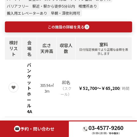
バリアフリー
駅近・駅から徒歩5分以内
喫煙所あり
搬入用エレベーターあり
早朝・深夜利用可
この施設の詳細を見る
検討
会
室料
広さ
収容人
リス
場
日付指定検索でより正確な金額を表
天井高
数
ト
名
示します
バ
ン
ケ
ッ
80名
305.94㎡
ト
￥52,700
〜
￥65,200
（
スク
/ 時間
3m
ホ
ール
）
ー
ル
4A
バ
03-4577-9260
ン
予約・問い合わせ
ケ
（9:00-18:00／年中無休）