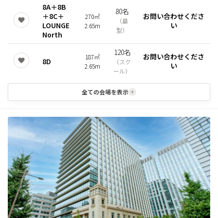
8A＋8B
80名
＋8C＋
お問い合わせくださ
270㎡
（
島
LOUNGE
い
2.65m
型
）
North
120名
お問い合わせくださ
187㎡
8D
（
スク
い
2.65m
ール
）
全ての会場を表示