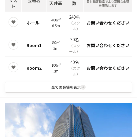
リス
会場名
日付指定検索でより正確な金額
天井高
数
ト
を表示します
240名
400㎡
ホール
お問い合わせください
（
スク
6.5m
ール
）
30名
80㎡
Room1
お問い合わせください
（
スク
3m
ール
）
40名
100㎡
Room2
お問い合わせください
（
スク
3m
ール
）
全ての会場を表示