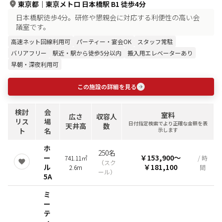
東京都
｜
東京メトロ 日本橋駅 B1 徒歩4分
日本橋駅徒歩4分。研修や懇親会に対応する利便性の高い会
議室です。
高速ネット回線利用可
パーティー・宴会OK
スタッフ常駐
バリアフリー
駅近・駅から徒歩5分以内
搬入用エレベーターあり
早朝・深夜利用可
この施設の詳細を見る
検討
会
室料
広さ
収容人
リス
場
日付指定検索でより正確な金額を表
天井高
数
ト
名
示します
ホ
250名
ー
￥153,900
〜
741.11㎡
/ 時
（
スク
ル
￥181,100
2.6m
間
ール
）
5A
ミ
ー
テ