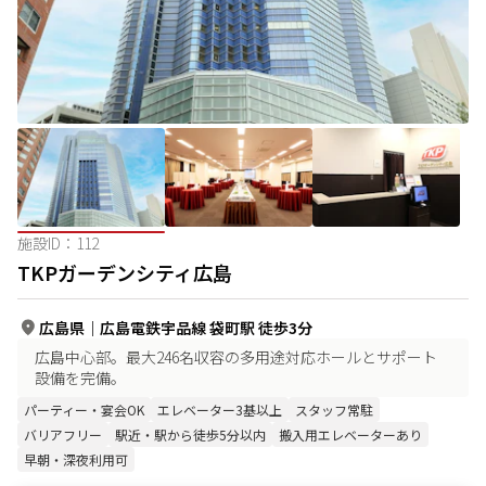
施設ID：
112
TKPガーデンシティ広島
広島県
｜
広島電鉄宇品線 袋町駅 徒歩3分
広島中心部。最大246名収容の多用途対応ホールとサポート
設備を完備。
パーティー・宴会OK
エレベーター3基以上
スタッフ常駐
バリアフリー
駅近・駅から徒歩5分以内
搬入用エレベーターあり
早朝・深夜利用可