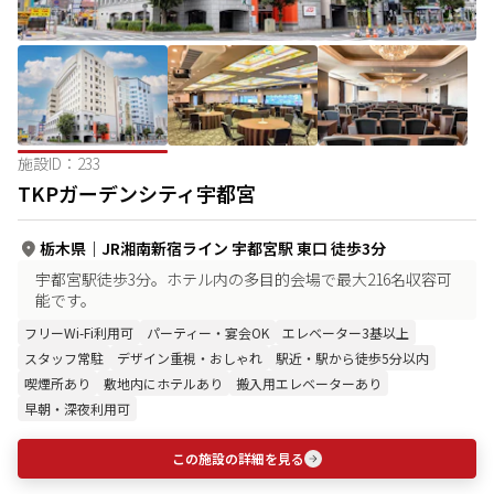
施設ID：
233
TKPガーデンシティ宇都宮
栃木県
｜
JR湘南新宿ライン 宇都宮駅 東口 徒歩3分
宇都宮駅徒歩3分。ホテル内の多目的会場で最大216名収容可
能です。
フリーWi-Fi利用可
パーティー・宴会OK
エレベーター3基以上
スタッフ常駐
デザイン重視・おしゃれ
駅近・駅から徒歩5分以内
喫煙所あり
敷地内にホテルあり
搬入用エレベーターあり
早朝・深夜利用可
この施設の詳細を見る