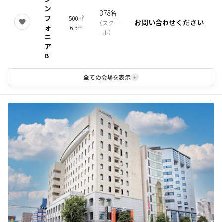
ン
378名
フ
500㎡
お問い合わせください
（
スクー
ォ
6.3m
ル
）
ニ
ア
B
全ての会場を表示