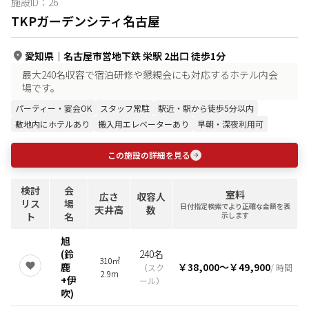
施設ID：
26
TKPガーデンシティ名古屋
愛知県
｜
名古屋市営地下鉄 栄駅 2出口 徒歩1分
最大240名収容で宿泊研修や懇親会にも対応するホテル内会
場です。
パーティー・宴会OK
スタッフ常駐
駅近・駅から徒歩5分以内
敷地内にホテルあり
搬入用エレベーターあり
早朝・深夜利用可
この施設の詳細を見る
検討
会
室料
広さ
収容人
リス
場
日付指定検索でより正確な金額を表
天井高
数
ト
名
示します
旭
(鈴
240名
310㎡
鹿
￥38,000
〜
￥49,900
（
スク
/ 時間
2.9m
+伊
ール
）
吹)