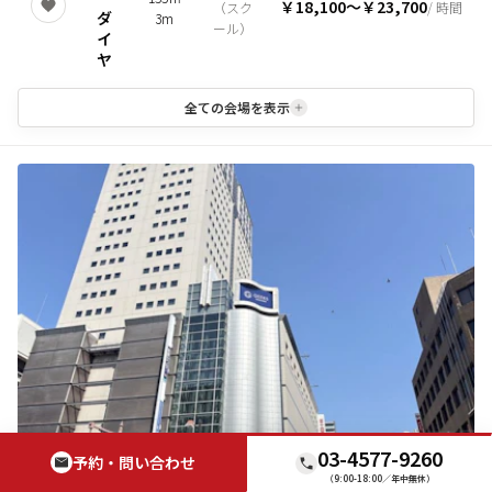
￥18,100
〜
￥23,700
（
スク
/ 時間
ダ
3m
ール
）
イ
ヤ
全ての会場を表示
03-4577-9260
予約・問い合わせ
（9:00-18:00／年中無休）