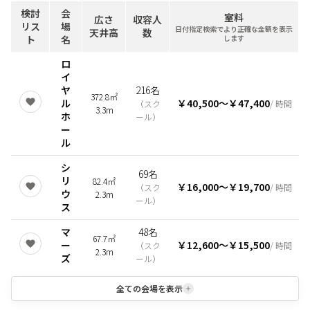
検討
会
室料
広さ
収容人
リス
場
日付指定検索でより正確な金額を表示
天井高
数
ト
名
します
ロ
イ
ヤ
216名
372.8㎡
ル
￥40,500
〜
￥47,400
（
スク
/ 時間
3.3m
ホ
ール
）
ー
ル
シ
69名
リ
82.4㎡
￥16,000
〜
￥19,700
（
スク
/ 時間
ウ
2.3m
ール
）
ス
マ
48名
67.7㎡
ー
￥12,600
〜
￥15,500
（
スク
/ 時間
2.3m
ズ
ール
）
全ての会場を表示