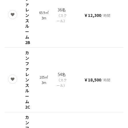
ァ
レ
36名
65.9㎡
ン
￥12,300
（
スク
/ 時間
3m
ス
ール
）
ル
ー
ム
2B
カ
ン
フ
ァ
レ
54名
105㎡
ン
￥18,500
（
スク
/ 時間
3m
ス
ール
）
ル
ー
ム
2C
カ
ン