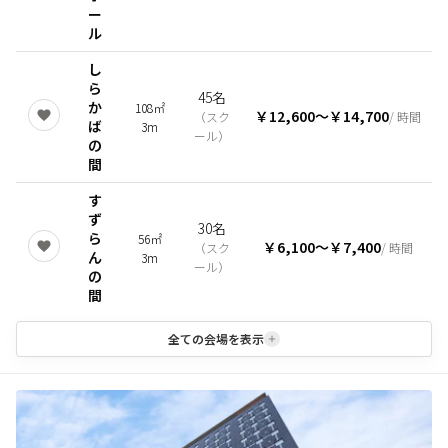
ー
ル
し
ら
45名
か
108㎡
￥12,600
〜
￥14,700
（
スク
/ 時間
ば
3m
ール
）
の
間
す
ず
30名
ら
56㎡
￥6,100
〜
￥7,400
（
スク
/ 時間
ん
3m
ール
）
の
間
全ての会場を表示