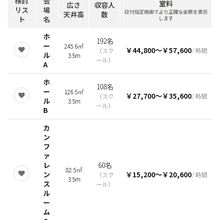
検討
会
室料
広さ
収容人
リス
場
日付指定検索でより正確な金額を表示
天井高
数
ト
名
します
ホ
192名
ー
245.6㎡
￥44,800
〜
￥57,600
（
スク
/ 時間
ル
3.5m
ール
）
A
ホ
108名
ー
126.5㎡
￥27,700
〜
￥35,600
（
スク
/ 時間
ル
3.5m
ール
）
B
カ
ン
フ
ァ
レ
60名
82.5㎡
ン
￥15,200
〜
￥20,600
（
スク
/ 時間
3.5m
ス
ール
）
ル
ー
ム