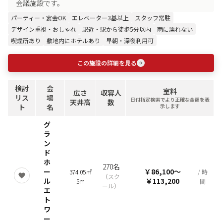
会議施設です。
パーティー・宴会OK
エレベーター3基以上
スタッフ常駐
デザイン重視・おしゃれ
駅近・駅から徒歩5分以内
雨に濡れない
喫煙所あり
敷地内にホテルあり
早朝・深夜利用可
この施設の詳細を見る
検討
会
室料
広さ
収容人
リス
場
日付指定検索でより正確な金額を表
天井高
数
ト
名
示します
グ
ラ
ン
ド
ホ
270名
ー
￥86,100
〜
374.05㎡
/ 時
（
スク
ル
￥113,200
5m
間
ール
）
エ
ト
ワ
ー