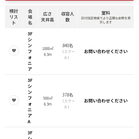
検討
会
室料
広さ
収容人
リス
場
日付指定検索でより正確な金額を表
天井高
数
ト
名
示します
3F
シ
ン
840名
1000㎡
フ
お問い合わせください
（
スクー
6.3m
ォ
ル
）
ニ
ア
3F
シ
ン
378名
フ
500㎡
お問い合わせください
（
スクー
ォ
6.3m
ル
）
ニ
ア
A
3F
シ