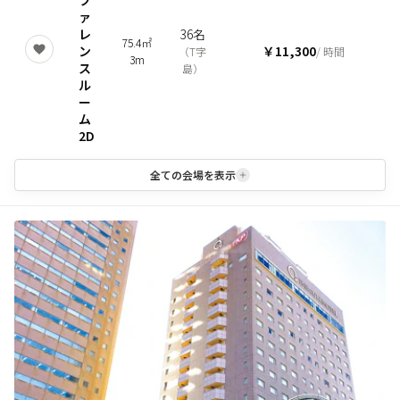
フ
ァ
レ
36名
75.4㎡
ン
￥11,300
（
T字
/ 時間
3m
ス
島
）
ル
ー
ム
2D
全ての会場を表示