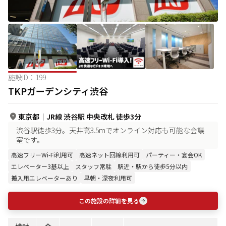
施設ID：
199
TKPガーデンシティ渋谷
東京都
｜
JR線 渋谷駅 中央改札 徒歩3分
渋谷駅徒歩3分。天井高3.5mでオンライン対応も可能な会議
室です。
高速フリーWi-Fi利用可
高速ネット回線利用可
パーティー・宴会OK
エレベーター3基以上
スタッフ常駐
駅近・駅から徒歩5分以内
搬入用エレベーターあり
早朝・深夜利用可
この施設の詳細を見る