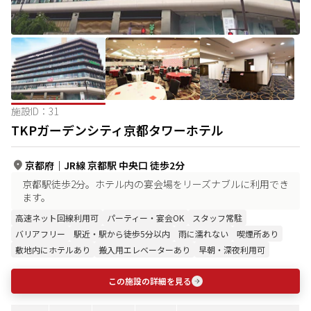
施設ID：
31
TKPガーデンシティ京都タワーホテル
京都府
｜
JR線 京都駅 中央口 徒歩2分
京都駅徒歩2分。ホテル内の宴会場をリーズナブルに利用でき
ます。
高速ネット回線利用可
パーティー・宴会OK
スタッフ常駐
バリアフリー
駅近・駅から徒歩5分以内
雨に濡れない
喫煙所あり
敷地内にホテルあり
搬入用エレベーターあり
早朝・深夜利用可
この施設の詳細を見る