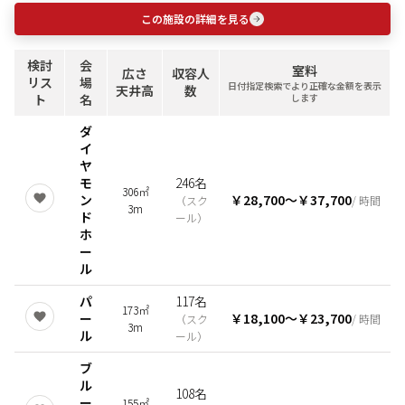
この施設の詳細を見る
検討
会
室料
広さ
収容人
リス
場
日付指定検索でより正確な金額を表示
天井高
数
ト
名
します
ダ
イ
ヤ
モ
246名
306㎡
ン
￥28,700
〜
￥37,700
（
スク
/ 時間
3m
ド
ール
）
ホ
ー
ル
パ
117名
173㎡
ー
￥18,100
〜
￥23,700
（
スク
/ 時間
3m
ル
ール
）
ブ
ル
108名
ー
155㎡