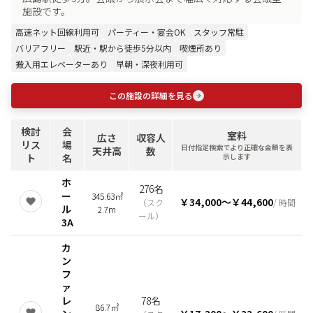
施設です。
高速ネット回線利用可
パーティー・宴会OK
スタッフ常駐
バリアフリー
駅近・駅から徒歩5分以内
喫煙所あり
搬入用エレベーターあり
早朝・深夜利用可
この施設の詳細を見る
検討
会
室料
広さ
収容人
リス
場
日付指定検索でより正確な金額を表
天井高
数
ト
名
示します
ホ
276名
ー
345.63㎡
￥34,000
〜
￥44,600
（
スク
/ 時間
ル
2.7m
ール
）
3A
カ
ン
フ
ァ
レ
78名
86.7㎡