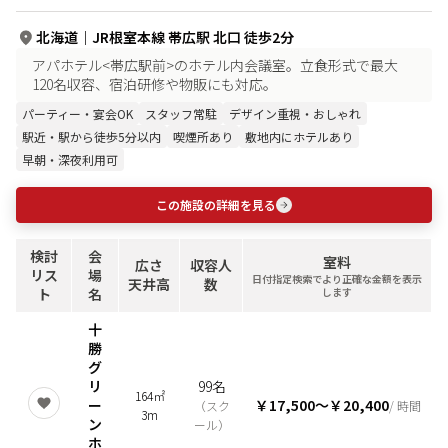
北海道
｜
JR根室本線 帯広駅 北口 徒歩2分
アパホテル<帯広駅前>のホテル内会議室。立食形式で最大
120名収容、宿泊研修や物販にも対応。
パーティー・宴会OK
スタッフ常駐
デザイン重視・おしゃれ
駅近・駅から徒歩5分以内
喫煙所あり
敷地内にホテルあり
早朝・深夜利用可
この施設の詳細を見る
検討
会
室料
広さ
収容人
リス
場
日付指定検索でより正確な金額を表示
天井高
数
ト
名
します
十
勝
グ
リ
99名
164㎡
ー
￥17,500
〜
￥20,400
（
スク
/ 時間
3m
ン
ール
）
ホ