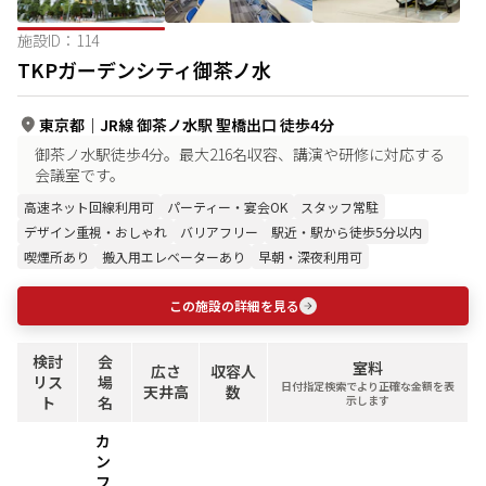
施設ID：
114
TKPガーデンシティ御茶ノ水
東京都
｜
JR線 御茶ノ水駅 聖橋出口 徒歩4分
御茶ノ水駅徒歩4分。最大216名収容、講演や研修に対応する
会議室です。
高速ネット回線利用可
パーティー・宴会OK
スタッフ常駐
デザイン重視・おしゃれ
バリアフリー
駅近・駅から徒歩5分以内
喫煙所あり
搬入用エレベーターあり
早朝・深夜利用可
この施設の詳細を見る
検討
会
室料
広さ
収容人
リス
場
日付指定検索でより正確な金額を表
天井高
数
ト
名
示します
カ
ン
フ