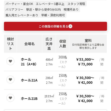
パーティー・宴会OK
エレベーター3基以上
スタッフ常駐
バリアフリー
駅近・駅から徒歩5分以内
喫煙所あり
搬入用エレベーターあり
早朝・深夜利用可
この施設の詳細を見る
検討
広さ
室料
収容
リス
会場名
天井
日付指定検索でより正確な金
人数
ト
高
額を表示します
300名
ホール
￥53,000
〜
406㎡
/ 時
（
スク
21（A+B）
￥73,000
2.7m
間
ール
）
150名
￥30,500
〜
206㎡
/ 時
ホール21A
（
スク
￥42,000
2.7m
間
ール
）
150名
￥30,500
〜
193.9㎡
/ 時
ホール21B
（
スク
￥42,000
2.7m
間
ール
）