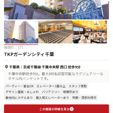
施設ID：
171
TKPガーデンシティ千葉
千葉県
｜
京成千葉線 千葉中央駅 西口 徒歩9分
千葉中央駅徒歩9分。最大840名収容可能なラグジュアリーな
ホテル内バンケットです。
パーティー・宴会OK
エレベーター3基以上
スタッフ常駐
デザイン重視・おしゃれ
バリアフリー
喫煙所あり
敷地内にホテルあり
搬入用エレベーターあり
早朝・深夜利用可
この施設の詳細を見る