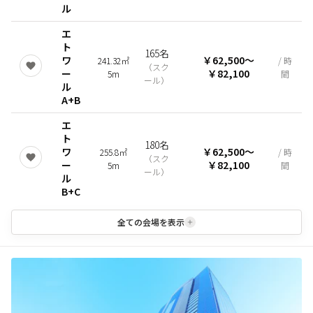
ル
エ
ト
165名
ワ
￥62,500
〜
241.32㎡
/ 時
（
スク
ー
￥82,100
5m
間
ール
）
ル
A+B
エ
ト
180名
ワ
￥62,500
〜
255.8㎡
/ 時
（
スク
ー
￥82,100
5m
間
ール
）
ル
B+C
全ての会場を表示