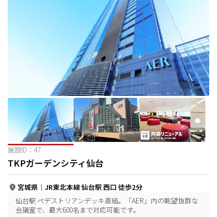
施設ID：
47
TKPガーデンシティ仙台
宮城県
｜
JR東北本線 仙台駅 西口 徒歩2分
仙台駅 ペデストリアンデッキ直結。「AER」内の眺望抜群な
会議室で、最大600名まで対応可能です。