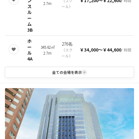
ン
￥17,200
〜
￥22,600
（
スク
/ 時間
2.7m
ス
ール
）
ル
ー
ム
3B
ホ
276名
ー
345.62㎡
￥34,000
〜
￥44,600
（
スク
/ 時間
ル
2.7m
ール
）
4A
全ての会場を表示