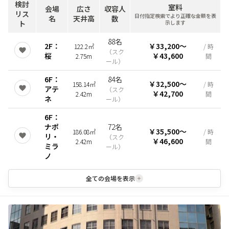
検討
室料
会場
広さ
収容人
リス
日付指定検索でより正確な金額を表
名
天井高
数
ト
示します
88名
2F：
￥33,200
〜
122.2㎡
/ 時
（
スク
桜
￥43,600
2.75m
間
ール
）
6F：
84名
￥32,500
〜
158.14㎡
/ 時
アテ
（
スク
￥42,700
2.42m
間
ネ
ール
）
6F：
ナポ
72名
￥35,500
〜
186.08㎡
/ 時
リ・
（
スク
￥46,600
2.42m
間
ミラ
ール
）
ノ
全ての会場を表示