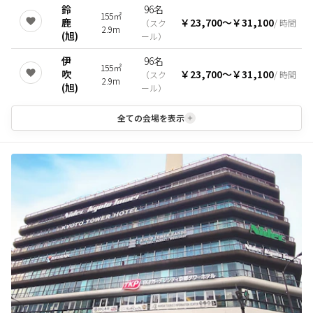
鈴
96名
155㎡
鹿
￥23,700
〜
￥31,100
（
スク
/ 時間
2.9m
(旭)
ール
）
伊
96名
155㎡
吹
￥23,700
〜
￥31,100
（
スク
/ 時間
2.9m
(旭)
ール
）
全ての会場を表示