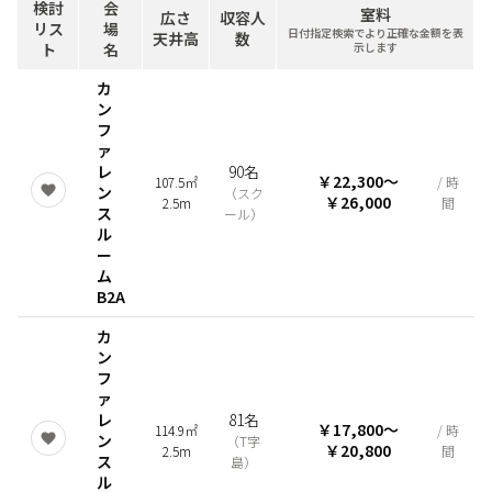
検討
会
室料
広さ
収容人
リス
場
日付指定検索でより正確な金額を表
天井高
数
ト
名
示します
カ
ン
フ
ァ
レ
90名
￥22,300
〜
107.5㎡
/ 時
ン
（
スク
￥26,000
2.5m
間
ス
ール
）
ル
ー
ム
B2A
カ
ン
フ
ァ
レ
81名
￥17,800
〜
114.9㎡
/ 時
ン
（
T字
￥20,800
2.5m
間
ス
島
）
ル