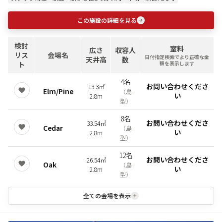
この施設の詳細を見る
検討
室料
広さ
収容人
リス
会場名
日付指定検索でより正確な金
天井高
数
ト
額を表示します
4名
お問い合わせくださ
13.3㎡
Elm/Pine
（
島
い
2.8m
型
）
8名
お問い合わせくださ
33.54㎡
Cedar
（
島
い
2.8m
型
）
12名
お問い合わせくださ
26.54㎡
Oak
（
島
い
2.8m
型
）
全ての会場を表示