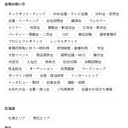
会場の使い方
キックオフミーティング
Web会議・テレビ会議
分科会・定例会
会議・ミーティング
会社説明会
講演会
ウェビナー
セミナー
同窓会
親睦会・歓送迎会
忘年会・新年会
パーティー・懇親会・二次会
CBT
筆記試験
選挙事務所
プロジェクトオフィス
レンタルオフィス
事務所移転に伴う一時利用
荷物保管・倉庫利用
学会
大型イベント
商品発表会
国際会議・MICE
展示会
内定式
入社式
表彰式
記念式典
決算説明会
株主総会
オーディション
採用面接
ワークショップ
オンライン研修
合宿・宿泊研修
インターンシップ
インタビュー・取材
記者会見
撮影・収録
お別れの会・法要・偲ぶ会
ご利用事例
会議のお役立ち情報
北海道
札幌エリア
帯広エリア
東北