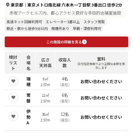
東京都
｜
東京メトロ南北線 六本木一丁目駅 3番出口 徒歩2分
赤坂アークヒルズ内、都心アクセス良好な多目的会議室施設
高速ネット回線利用可
エレベーター3基以上
スタッフ常駐
駅近・駅から徒歩5分以内
喫煙所あり
早朝・深夜利用可
この施設の詳細を見る
検討
会
室料
広さ
収容人
リス
場
日付指定検索でより正確な金額を表
天井高
数
ト
名
示します
瑞
4名
9㎡
お問い合わせください
穂
2.57m
（
島型
）
常
6名
12㎡
お問い合わせください
盤
2.57m
（
島型
）
伊
12名
38㎡
勢
お問い合わせください
2.57m
（
島型
）
A