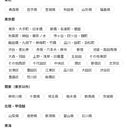
青森県
岩手県
宮城県
秋田県
山形県
福島県
東京都
東京・大手町・日本橋
新橋・有楽町・銀座
秋葉原・神田・御茶ノ水
市ヶ谷・四ツ谷・麹町
飯田橋・九段下・神保町・竹橋
品川・田町・浜松町
渋谷・恵比寿
赤坂・六本木・麻布
新宿
池袋・高田馬場
大森・羽田
上野・浅草・日暮里
五反田
その他東部
その他西部
千代田区
中央区
港区
新宿区
文京区
台東区
墨田区
江東区
品川区
大田区
渋谷区
豊島区
荒川区
板橋区
関東（東京以外）
神奈川県
千葉県
埼玉県
栃木県
群馬県
茨城県
北陸・甲信越
山梨県
長野県
新潟県
富山県
石川県
東海