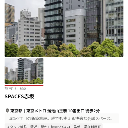
施設ID：
658
SPACES赤坂
東京都
｜
東京メトロ 溜池山王駅 10番出口 徒歩2分
赤坂2丁目の新築施設。誰でも使える快適な会議スペース。
スタッフ常駐
駅近・駅から徒歩5分以内
早朝・深夜利用可