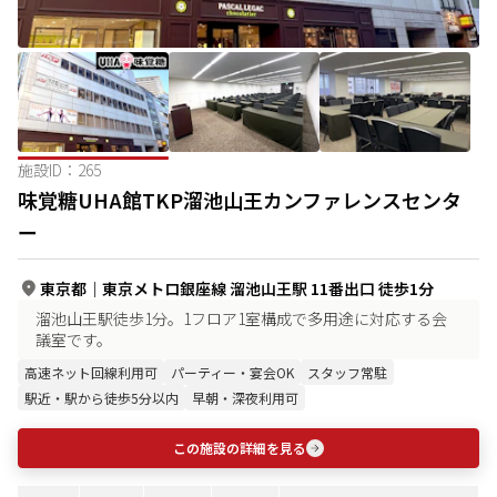
施設ID：
265
味覚糖UHA館TKP溜池山王カンファレンスセンタ
ー
東京都
｜
東京メトロ銀座線 溜池山王駅 11番出口 徒歩1分
溜池山王駅徒歩1分。1フロア1室構成で多用途に対応する会
議室です。
高速ネット回線利用可
パーティー・宴会OK
スタッフ常駐
駅近・駅から徒歩5分以内
早朝・深夜利用可
この施設の詳細を見る