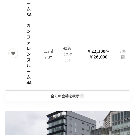
ー
ム
3A
カ
ン
フ
ァ
レ
90名
￥22,300
〜
127㎡
/ 時
ン
（
スク
￥26,000
2.5m
間
ス
ール
）
ル
ー
ム
4A
全ての会場を表示