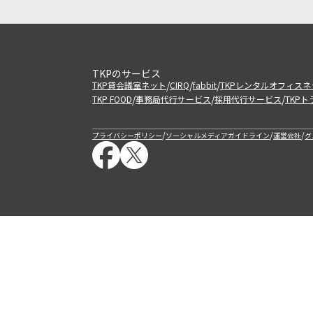
TKPのサービス
/
/
/
TKP貸会議室ネット
CIRQ
fabbit
TKPレンタルオフィスネ
/
/
/
TKP FOOD
事務局代行サービス
採用代行サービス
TKP
/
/
/
プライバシーポリシー
ソーシャルメディアガイドライン
運営会社
グ