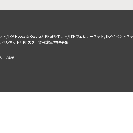
/
/
/
/
ット
TKP Hotels & Resorts
TKP研修ネット
TKPウェビナーネット
TKPイベントネ
/
トラベルネット
TKPスター貸会議室
物件募集
/
ループ企業