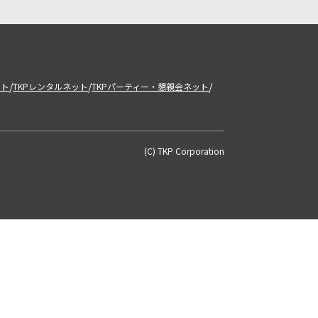
/
/
/
ット
TKPレンタルネット
TKPパーティー・懇親会ネット
(C) TKP Corporation