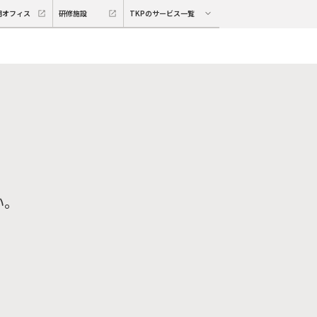
期オフィス
研修施設
TKPのサービス一覧
い。