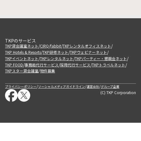
TKPのサービス
/
/
/
/
TKP貸会議室ネット
CIRQ
fabbit
TKPレンタルオフィスネット
/
/
/
TKP Hotels & Resorts
TKP研修ネット
TKPウェビナーネット
/
/
/
TKPイベントネット
TKPレンタルネット
TKPパーティー・懇親会ネット
/
/
/
/
TKP FOOD
事務局代行サービス
採用代行サービス
TKPトラベルネット
TKPスター貸会議室
物件募集
/
/
/
/
プライバシーポリシー
ソーシャルメディアガイドライン
運営会社
グループ企業
(C) TKP Corporation