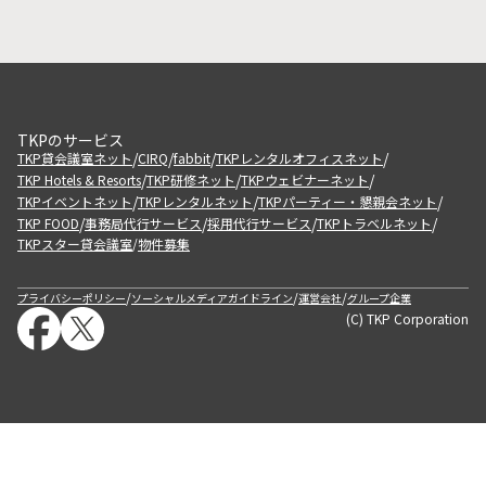
TKPのサービス
/
/
/
/
TKP貸会議室ネット
CIRQ
fabbit
TKPレンタルオフィスネット
/
/
/
TKP Hotels & Resorts
TKP研修ネット
TKPウェビナーネット
/
/
/
TKPイベントネット
TKPレンタルネット
TKPパーティー・懇親会ネット
/
/
/
/
TKP FOOD
事務局代行サービス
採用代行サービス
TKPトラベルネット
TKPスター貸会議室
物件募集
/
/
/
/
プライバシーポリシー
ソーシャルメディアガイドライン
運営会社
グループ企業
(C) TKP Corporation