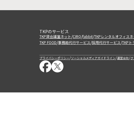
TKPのサービス
/
/
/
TKP貸会議室ネット
CIRQ
fabbit
TKPレンタルオフィスネ
/
/
/
TKP FOOD
事務局代行サービス
採用代行サービス
TKP
/
/
/
プライバシーポリシー
ソーシャルメディアガイドライン
運営会社
グ