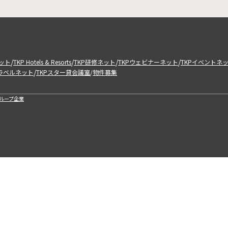
/
/
/
/
ット
TKP Hotels & Resorts
TKP研修ネット
TKPウェビナーネット
TKPイベントネ
/
トラベルネット
TKPスター貸会議室
物件募集
/
ループ企業