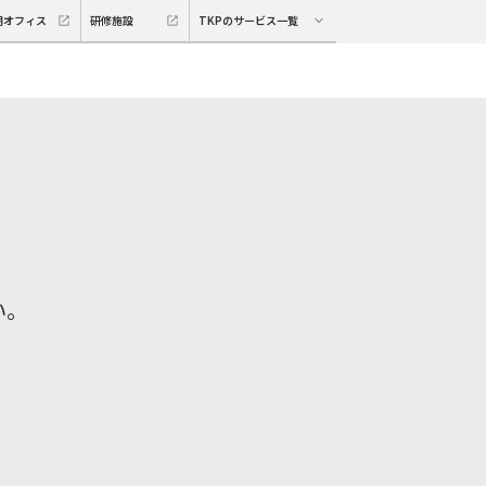
期オフィス
研修施設
TKPのサービス一覧
い。