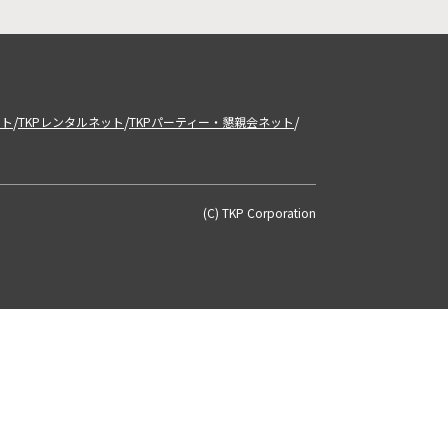
/
/
/
ット
TKPレンタルネット
TKPパーティー・懇親会ネット
(C) TKP Corporation