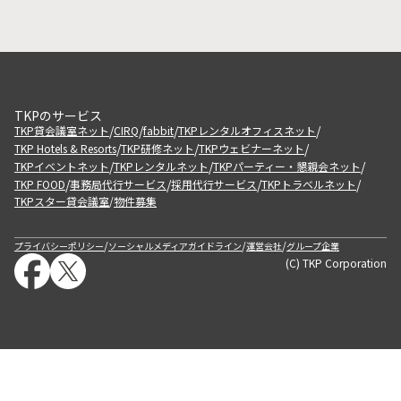
TKPのサービス
/
/
/
/
TKP貸会議室ネット
CIRQ
fabbit
TKPレンタルオフィスネット
/
/
/
TKP Hotels & Resorts
TKP研修ネット
TKPウェビナーネット
/
/
/
TKPイベントネット
TKPレンタルネット
TKPパーティー・懇親会ネット
/
/
/
/
TKP FOOD
事務局代行サービス
採用代行サービス
TKPトラベルネット
TKPスター貸会議室
物件募集
/
/
/
/
プライバシーポリシー
ソーシャルメディアガイドライン
運営会社
グループ企業
(C) TKP Corporation