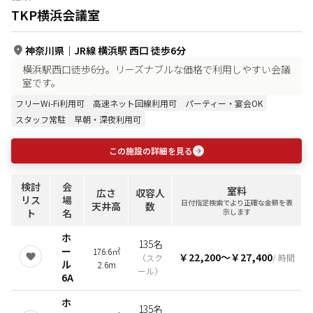
TKP横浜会議室
神奈川県
｜
JR線 横浜駅 西口 徒歩6分
横浜駅西口徒歩6分。リーズナブルな価格で利用しやすい会議
室です。
フリーWi-Fi利用可
高速ネット回線利用可
パーティー・宴会OK
スタッフ常駐
早朝・深夜利用可
この施設の詳細を見る
検討
会
室料
広さ
収容人
リス
場
日付指定検索でより正確な金額を表
天井高
数
ト
名
示します
ホ
135名
ー
176.6㎡
￥22,200
〜
￥27,400
（
スク
/ 時間
ル
2.6m
ール
）
6A
ホ
135名