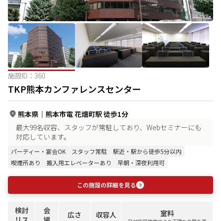
施設ID：
360
TKP熊本カンファレンスセンター
熊本県
｜
熊本市電 花畑町駅 徒歩1分
最大99名収容、スタッフが常駐しており、Webセミナーにも
対応しています。
パーティー・宴会OK
スタッフ常駐
駅近・駅から徒歩5分以内
喫煙所あり
搬入用エレベーターあり
早朝・深夜利用可
この施設の詳細を見る
検討
会
室料
広さ
収容人
リス
場