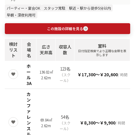
パーティー・宴会OK
スタッフ常駐
駅近・駅から徒歩5分以内
早朝・深夜利用可
この施設の詳細を見る
検討
会
室料
広さ
収容人
リス
場
日付指定検索でより正確な金額を表
天井高
数
ト
名
示します
ホ
123名
ー
136.02㎡
￥17,300
〜
￥20,600
（
スク
/ 時間
ル
2.62m
ール
）
3A
カ
ン
フ
ァ
レ
54名
69.04㎡
ン
￥8,300
〜
￥9,900
（
スク
/ 時間
2.62m
ス
ール
）
ル