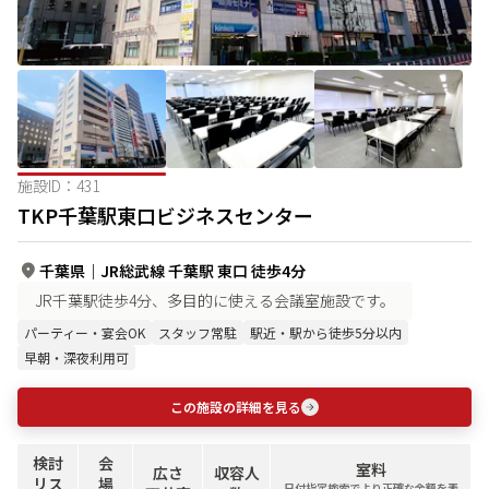
施設ID：
431
TKP千葉駅東口ビジネスセンター
千葉県
｜
JR総武線 千葉駅 東口 徒歩4分
JR千葉駅徒歩4分、多目的に使える会議室施設です。
パーティー・宴会OK
スタッフ常駐
駅近・駅から徒歩5分以内
早朝・深夜利用可
この施設の詳細を見る
検討
会
室料
広さ
収容人
リス
場
日付指定検索でより正確な金額を表