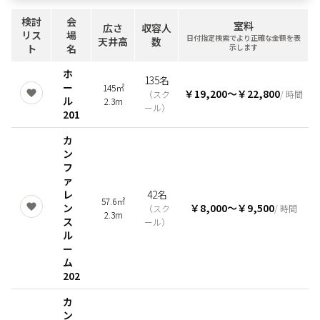
検討
会
室料
広さ
収容人
リス
場
日付指定検索でより正確な金額を表
天井高
数
ト
名
示します
ホ
135名
ー
145㎡
￥19,200
〜
￥22,800
（
スク
/ 時間
ル
2.3m
ール
）
201
カ
ン
フ
ァ
レ
42名
57.6㎡
ン
￥8,000
〜
￥9,500
（
スク
/ 時間
2.3m
ス
ール
）
ル
ー
ム
202
カ
ン