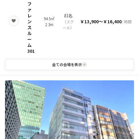
フ
ァ
レ
81名
94.5㎡
ン
￥13,900
〜
￥16,400
（
スク
/ 時間
2.3m
ス
ール
）
ル
ー
ム
301
全ての会場を表示