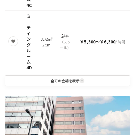
4C
ミ
ー
テ
ィ
24名
ン
33.65㎡
￥5,300
〜
￥6,300
（
スク
/ 時間
グ
2.5m
ール
）
ル
ー
ム
4D
全ての会場を表示