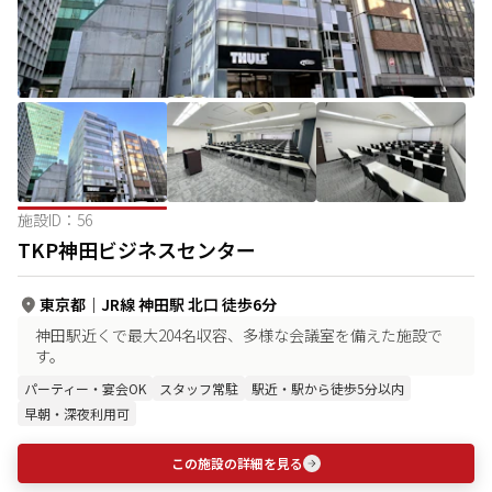
施設ID：
56
TKP神田ビジネスセンター
東京都
｜
JR線 神田駅 北口 徒歩6分
神田駅近くで最大204名収容、多様な会議室を備えた施設で
す。
パーティー・宴会OK
スタッフ常駐
駅近・駅から徒歩5分以内
早朝・深夜利用可
この施設の詳細を見る