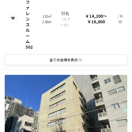
フ
ァ
レ
93名
￥14,200
〜
110㎡
/ 時
ン
（
スク
￥16,800
2.48m
間
ス
ール
）
ル
ー
ム
502
全ての会場を表示