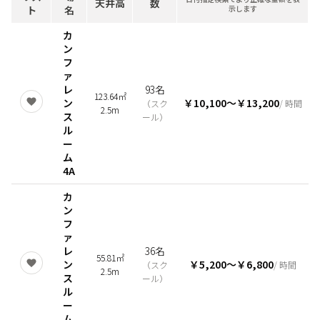
天井高
数
ト
名
示します
カ
ン
フ
ァ
レ
93名
123.64㎡
ン
￥10,100
〜
￥13,200
（
スク
/ 時間
2.5m
ス
ール
）
ル
ー
ム
4A
カ
ン
フ
ァ
レ
36名
55.81㎡
ン
￥5,200
〜
￥6,800
（
スク
/ 時間
2.5m
ス
ール
）
ル
ー
ム