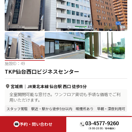
施設ID：
49
TKP仙台西口ビジネスセンター
宮城県
｜
JR東北本線 仙台駅 西口 徒歩5分
全室開閉可能な窓付き。ワンフロア貸切も手頃な価格でご利
用いただけます。
スタッフ常駐
駅近・駅から徒歩5分以内
喫煙所あり
早朝・深夜利用可
03-4577-9260
この施設の詳細を見る
予約・問い合わせ
（9:00-18:00／年中無休）