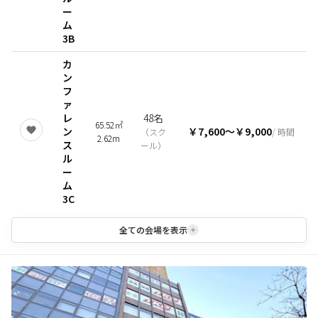
ー
ム
3B
カ
ン
フ
ァ
レ
48名
65.52㎡
ン
￥7,600
〜
￥9,000
（
スク
/ 時間
2.62m
ス
ール
）
ル
ー
ム
3C
全ての会場を表示