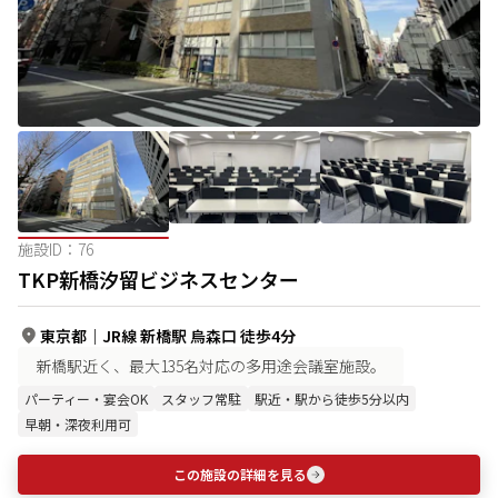
施設ID：
76
TKP新橋汐留ビジネスセンター
東京都
｜
JR線 新橋駅 烏森口 徒歩4分
新橋駅近く、最大135名対応の多用途会議室施設。
パーティー・宴会OK
スタッフ常駐
駅近・駅から徒歩5分以内
早朝・深夜利用可
この施設の詳細を見る