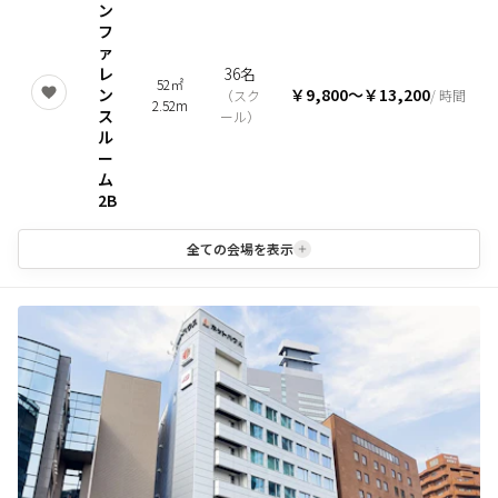
ン
フ
ァ
レ
36名
52㎡
ン
￥9,800
〜
￥13,200
（
スク
/ 時間
2.52m
ス
ール
）
ル
ー
ム
2B
全ての会場を表示