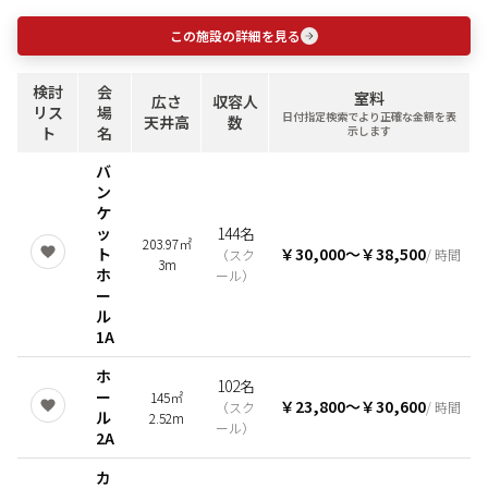
この施設の詳細を見る
検討
会
室料
広さ
収容人
リス
場
日付指定検索でより正確な金額を表
天井高
数
ト
名
示します
バ
ン
ケ
ッ
144名
203.97㎡
ト
￥30,000
〜
￥38,500
（
スク
/ 時間
3m
ホ
ール
）
ー
ル
1A
ホ
102名
ー
145㎡
￥23,800
〜
￥30,600
（
スク
/ 時間
ル
2.52m
ール
）
2A
カ