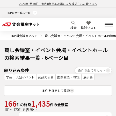
2026年7月30日
令和8年熊本地震により被災された皆さまへ
TKPのサービス一覧
検索
検討リスト
TKP貸会議室ネット
貸し会議室・イベント会場・イベントホールの検
貸し会議室・イベント会場・イベントホール
の検索結果一覧 - 6ページ目
絞り込み条件
条件を全てリセット
学会
大型イベント
商品発表会
国際会議・MICE
展示会
条件を指定して検索
166
1,435
件の施設
件の会議室
101
～
120
件を表示中