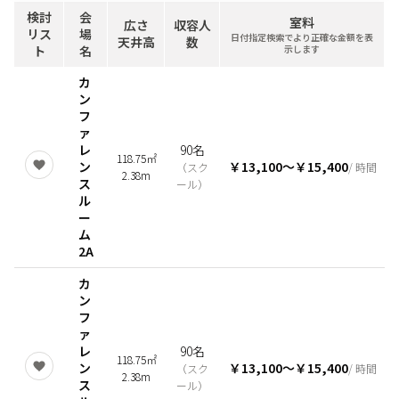
検討
会
室料
広さ
収容人
リス
場
日付指定検索でより正確な金額を表
天井高
数
ト
名
示します
カ
ン
フ
ァ
レ
90名
118.75㎡
ン
￥13,100
〜
￥15,400
（
スク
/ 時間
2.38m
ス
ール
）
ル
ー
ム
2A
カ
ン
フ
ァ
レ
90名
118.75㎡
ン
￥13,100
〜
￥15,400
（
スク
/ 時間
2.38m
ス
ール
）