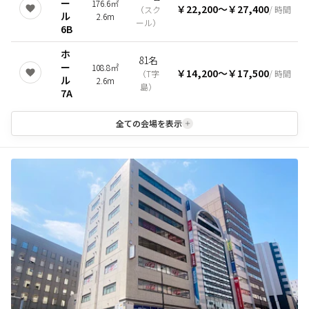
ー
176.6㎡
￥22,200
〜
￥27,400
（
スク
/ 時間
ル
2.6m
ール
）
6B
ホ
81名
ー
108.8㎡
￥14,200
〜
￥17,500
（
T字
/ 時間
ル
2.6m
島
）
7A
全ての会場を表示