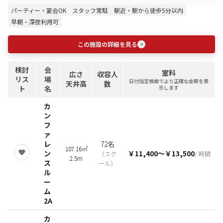
パーティー・宴会OK
スタッフ常駐
駅近・駅から徒歩5分以内
早朝・深夜利用可
この施設の詳細を見る
検討
会
室料
広さ
収容人
リス
場
日付指定検索でより正確な金額を表
天井高
数
ト
名
示します
カ
ン
フ
ァ
レ
72名
107.16㎡
ン
￥11,400
〜
￥13,500
（
スク
/ 時間
2.5m
ス
ール
）
ル
ー
ム
2A
カ