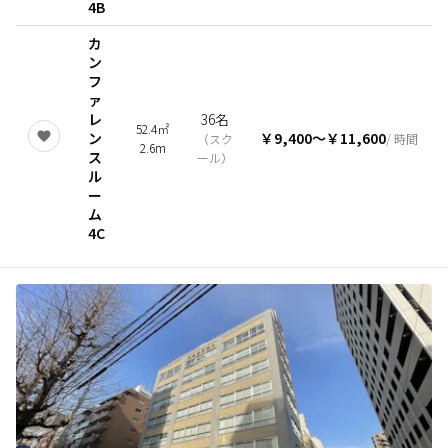
4B
カ
ン
フ
ァ
レ
36名
52.4㎡
ン
￥9,400
〜
￥11,600
（
スク
/ 時間
2.6m
ス
ール
）
ル
ー
ム
4C