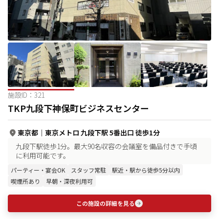
施設ID：
321
TKP九段下神保町ビジネスセンター
東京都
｜
東京メトロ 九段下駅 5番出口 徒歩1分
九段下駅徒歩1分。最大90名収容の会議室を備品付きで手頃
に利用可能です。
パーティー・宴会OK
スタッフ常駐
駅近・駅から徒歩5分以内
喫煙所あり
早朝・深夜利用可
この施設の詳細を見る