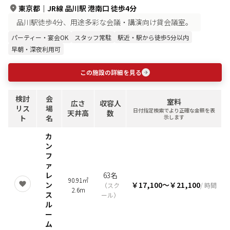
東京都
｜
JR線 品川駅 港南口 徒歩4分
品川駅徒歩4分、用途多彩な会議・講演向け貸会議室。
パーティー・宴会OK
スタッフ常駐
駅近・駅から徒歩5分以内
早朝・深夜利用可
この施設の詳細を見る
検討
会
室料
広さ
収容人
リス
場
日付指定検索でより正確な金額を表
天井高
数
ト
名
示します
カ
ン
フ
ァ
レ
63名
90.91㎡
ン
￥17,100
〜
￥21,100
（
スク
/ 時間
2.6m
ス
ール
）
ル
ー
ム