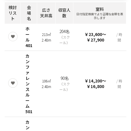
検討
会
室料
広さ
収容人
リス
場
日付指定検索でより正確な金額を表
天井高
数
ト
名
示します
ホ
204名
ー
￥23,600
〜
213㎡
/ 時
（
スク
ル
￥27,900
2.48m
間
ール
）
401
カ
ン
フ
ァ
レ
90名
￥14,200
〜
106㎡
/ 時
ン
（
スク
￥16,800
2.48m
間
ス
ール
）
ル
ー
ム
501
カ
ン