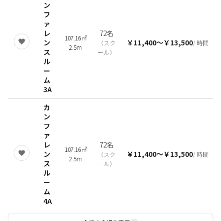
ン
フ
ァ
レ
72名
107.16㎡
ン
￥11,400
〜
￥13,500
（
スク
/ 時間
2.5m
ス
ール
）
ル
ー
ム
3A
カ
ン
フ
ァ
レ
72名
107.16㎡
ン
￥11,400
〜
￥13,500
（
スク
/ 時間
2.5m
ス
ール
）
ル
ー
ム
4A