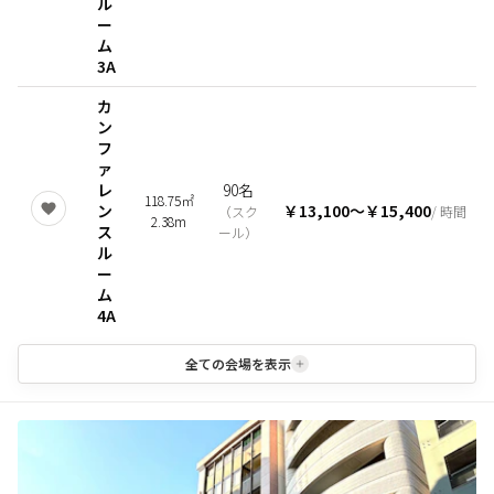
ル
ー
ム
3A
カ
ン
フ
ァ
レ
90名
118.75㎡
ン
￥13,100
〜
￥15,400
（
スク
/ 時間
2.38m
ス
ール
）
ル
ー
ム
4A
全ての会場を表示