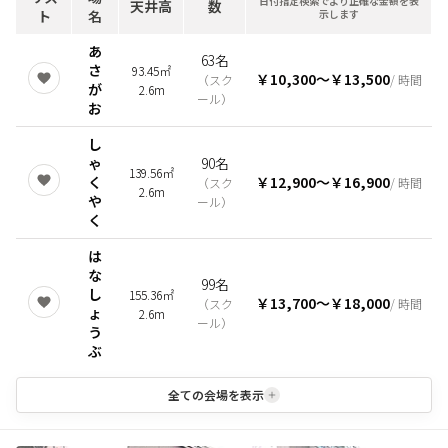
日付指定検索でより正確な金額を表
天井高
数
ト
名
示します
あ
63名
さ
93.45㎡
￥10,300
〜
￥13,500
（
スク
/ 時間
が
2.6m
ール
）
お
し
ゃ
90名
139.56㎡
く
￥12,900
〜
￥16,900
（
スク
/ 時間
2.6m
や
ール
）
く
は
な
99名
し
155.36㎡
￥13,700
〜
￥18,000
（
スク
/ 時間
ょ
2.6m
ール
）
う
ぶ
全ての会場を表示