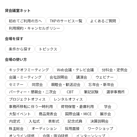
貸会議室ネット
初めてご利用の方へ
TKPのサービス一覧
よくあるご質問
利用規約・キャンセルポリシー
会場を探す
条件から探す
トピックス
会場の使い方
キックオフミーティング
Web会議・テレビ会議
分科会・定例会
会議・ミーティング
会社説明会
講演会
ウェビナー
セミナー
同窓会
親睦会・歓送迎会
忘年会・新年会
パーティー・懇親会・二次会
CBT
筆記試験
選挙事務所
プロジェクトオフィス
レンタルオフィス
事務所移転に伴う一時利用
荷物保管・倉庫利用
学会
大型イベント
商品発表会
国際会議・MICE
展示会
内定式
入社式
表彰式
記念式典
決算説明会
株主総会
オーディション
採用面接
ワークショップ
オンライン研修
合宿・宿泊研修
インターンシップ