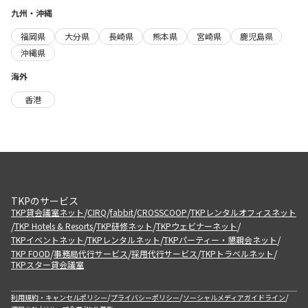
九州・沖縄
福岡県
大分県
長崎県
熊本県
宮崎県
鹿児島県
沖縄県
海外
香港
TKPのサービス
/
/
/
/
TKP貸会議室ネット
CIRQ
fabbit
CROSSCOOP
TKPレンタルオフィスネット
/
/
/
/
TKP Hotels & Resorts
TKP研修ネット
TKPウェビナーネット
/
/
/
TKPイベントネット
TKPレンタルネット
TKPパーティー・懇親会ネット
/
/
/
/
TKP FOOD
事務局代行サービス
採用代行サービス
TKPトラベルネット
TKPスター貸会議室
/
/
/
利用規約・キャンセルポリシー
プライバシーポリシー
ソーシャルメディアガイドライン