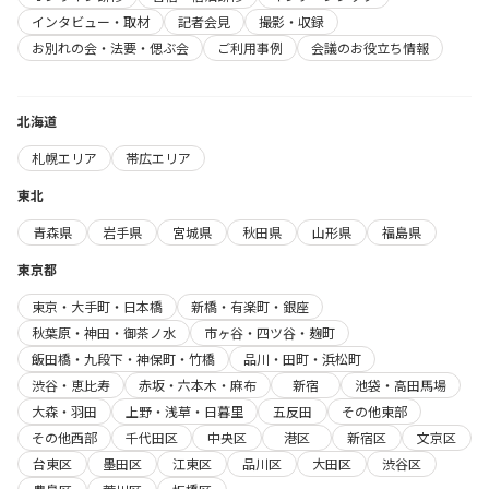
インタビュー・取材
記者会見
撮影・収録
お別れの会・法要・偲ぶ会
ご利用事例
会議のお役立ち情報
北海道
札幌エリア
帯広エリア
東北
青森県
岩手県
宮城県
秋田県
山形県
福島県
東京都
東京・大手町・日本橋
新橋・有楽町・銀座
秋葉原・神田・御茶ノ水
市ヶ谷・四ツ谷・麹町
飯田橋・九段下・神保町・竹橋
品川・田町・浜松町
渋谷・恵比寿
赤坂・六本木・麻布
新宿
池袋・高田馬場
大森・羽田
上野・浅草・日暮里
五反田
その他東部
その他西部
千代田区
中央区
港区
新宿区
文京区
台東区
墨田区
江東区
品川区
大田区
渋谷区