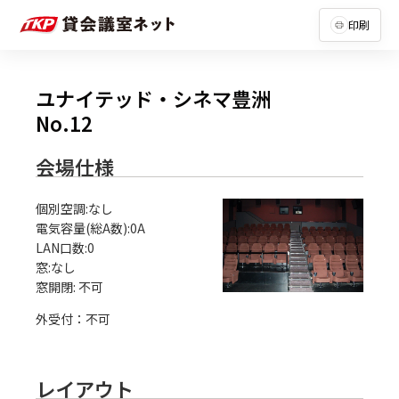
印刷
ユナイテッド・シネマ豊洲
No.12
会場仕様
個別空調:なし

電気容量(総A数):0A

LAN口数:0

窓:なし

外受付：不可
レイアウト