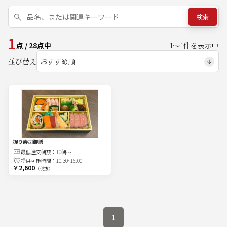
検索
1
点
/
28
点中
1
～
1
件を表示中
並び替え
握り寿司御膳
最低注文
個
数：
10個～
提供可能時間：
10:30~16:00
￥2,600
（税抜）
1