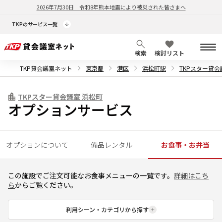
2026年7月30日
令和8年熊本地震により被災された皆さまへ
TKPのサービス一覧
検索
検討リスト
TKP貸会議室ネット
東京都
港区
浜松町駅
TKPスター貸会
TKPスター貸会議室 浜松町
オプションサービス
オプションについて
備品レンタル
お食事・お弁当
この施設でご注文可能なお食事メニューの一覧です。
詳細はこち
ら
からご覧ください。
利用シーン・カテゴリから探す