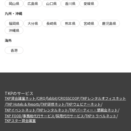
岡山県
広島県
山口県
香川県
愛媛県
九州・沖縄
福岡県
大分県
長崎県
熊本県
宮崎県
鹿児島県
沖縄県
海外
香港
TKPのサービス
/
/
/
/
TKP貸会議室ネット
CIRQ
fabbit
CROSSCOOP
TKPレンタルオフィスネット
/
/
/
/
TKP Hotels & Resorts
TKP研修ネット
TKPウェビナーネット
/
/
/
TKPイベントネット
TKPレンタルネット
TKPパーティー・懇親会ネット
/
/
/
/
TKP FOOD
事務局代行サービス
採用代行サービス
TKPトラベルネット
TKPスター貸会議室