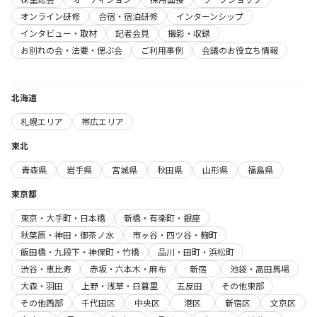
オンライン研修
合宿・宿泊研修
インターンシップ
インタビュー・取材
記者会見
撮影・収録
お別れの会・法要・偲ぶ会
ご利用事例
会議のお役立ち情報
北海道
札幌エリア
帯広エリア
東北
青森県
岩手県
宮城県
秋田県
山形県
福島県
東京都
東京・大手町・日本橋
新橋・有楽町・銀座
秋葉原・神田・御茶ノ水
市ヶ谷・四ツ谷・麹町
飯田橋・九段下・神保町・竹橋
品川・田町・浜松町
渋谷・恵比寿
赤坂・六本木・麻布
新宿
池袋・高田馬場
大森・羽田
上野・浅草・日暮里
五反田
その他東部
その他西部
千代田区
中央区
港区
新宿区
文京区