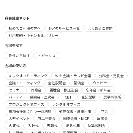
貸会議室ネット
初めてご利用の方へ
TKPのサービス一覧
よくあるご質問
利用規約・キャンセルポリシー
会場を探す
条件から探す
トピックス
会場の使い方
キックオフミーティング
Web会議・テレビ会議
分科会・定例会
会議・ミーティング
会社説明会
講演会
ウェビナー
セミナー
同窓会
親睦会・歓送迎会
忘年会・新年会
パーティー・懇親会・二次会
CBT
筆記試験
選挙事務所
プロジェクトオフィス
レンタルオフィス
事務所移転に伴う一時利用
荷物保管・倉庫利用
学会
大型イベント
商品発表会
国際会議・MICE
展示会
内定式
入社式
表彰式
記念式典
決算説明会
株主総会
オーディション
採用面接
ワークショップ