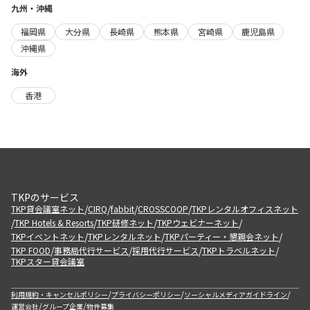
九州・沖縄
福岡県
大分県
長崎県
熊本県
宮崎県
鹿児島県
沖縄県
海外
香港
TKPのサービス
/
/
/
/
TKP貸会議室ネット
CIRQ
fabbit
CROSSCOOP
TKPレンタルオフィスネット
/
/
/
/
TKP Hotels & Resorts
TKP研修ネット
TKPウェビナーネット
/
/
/
TKPイベントネット
TKPレンタルネット
TKPパーティー・懇親会ネット
/
/
/
/
TKP FOOD
事務局代行サービス
採用代行サービス
TKPトラベルネット
TKPスター貸会議室
/
/
/
利用規約・キャンセルポリシー
プライバシーポリシー
ソーシャルメディアガイドライン
/
/
運営会社
グループ企業
物件募集