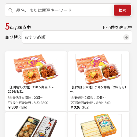
検索
5
点
/
36
点中
1
～
5
件を表示中
並び替え
【日本ばし大増】チキン弁当
「～
【日本ばし大増】チキン弁当
「2026/9/1
2026/8/31」
～」
最低注文
個
数：
20個～
最低注文
個
数：
20個～
提供可能時間：
8:30~18:00
提供可能時間：
8:30~18:00
￥908
￥926
（税抜）
（税抜）