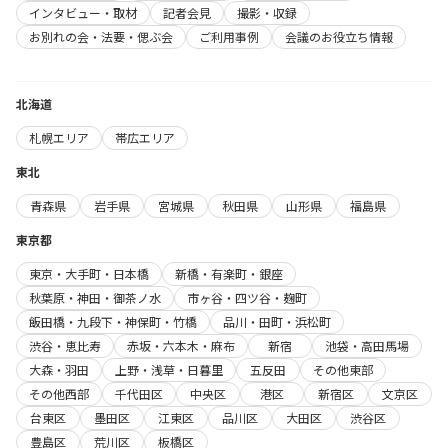
インタビュー・取材
記者会見
撮影・収録
お別れの会・法要・偲ぶ会
ご利用事例
会議のお役立ち情報
北海道
札幌エリア
帯広エリア
東北
青森県
岩手県
宮城県
秋田県
山形県
福島県
東京都
東京・大手町・日本橋
新橋・有楽町・銀座
秋葉原・神田・御茶ノ水
市ヶ谷・四ツ谷・麹町
飯田橋・九段下・神保町・竹橋
品川・田町・浜松町
渋谷・恵比寿
赤坂・六本木・麻布
新宿
池袋・高田馬場
大森・羽田
上野・浅草・日暮里
五反田
その他東部
その他西部
千代田区
中央区
港区
新宿区
文京区
台東区
墨田区
江東区
品川区
大田区
渋谷区
豊島区
荒川区
板橋区