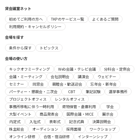
貸会議室ネット
初めてご利用の方へ
TKPのサービス一覧
よくあるご質問
利用規約・キャンセルポリシー
会場を探す
条件から探す
トピックス
会場の使い方
キックオフミーティング
Web会議・テレビ会議
分科会・定例会
会議・ミーティング
会社説明会
講演会
ウェビナー
セミナー
同窓会
親睦会・歓送迎会
忘年会・新年会
パーティー・懇親会・二次会
CBT
筆記試験
選挙事務所
プロジェクトオフィス
レンタルオフィス
事務所移転に伴う一時利用
荷物保管・倉庫利用
学会
大型イベント
商品発表会
国際会議・MICE
展示会
内定式
入社式
表彰式
記念式典
決算説明会
株主総会
オーディション
採用面接
ワークショップ
オンライン研修
合宿・宿泊研修
インターンシップ