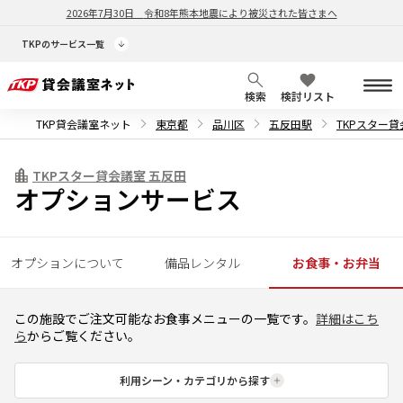
2026年7月30日
令和8年熊本地震により被災された皆さまへ
TKPのサービス一覧
検索
検討リスト
TKP貸会議室ネット
東京都
品川区
五反田駅
TKPスター貸
TKPスター貸会議室 五反田
オプションサービス
オプションについて
備品レンタル
お食事・お弁当
この施設でご注文可能なお食事メニューの一覧です。
詳細はこち
ら
からご覧ください。
利用シーン・カテゴリから探す