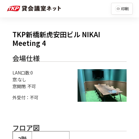
印刷
TKP新橋新虎安田ビル NIKAI
Meeting 4
会場仕様
LAN口数:0

窓:なし

外受付：不可
フロア図
2階