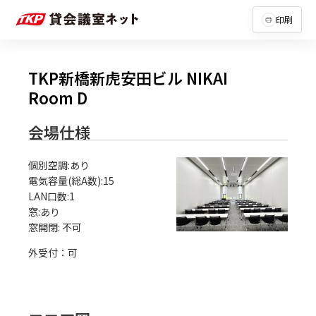
印刷
TKP新橋新虎安田ビル NIKAI
Room D
会場仕様
個別空調:あり

電気容量(総A数):15

LAN口数:1

窓:あり

外受付：可