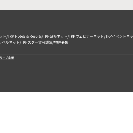
/
/
/
/
ット
TKP Hotels & Resorts
TKP研修ネット
TKPウェビナーネット
TKPイベントネ
/
トラベルネット
TKPスター貸会議室
物件募集
/
ループ企業