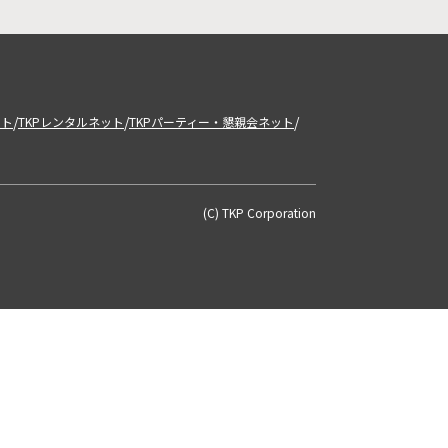
/
/
/
ット
TKPレンタルネット
TKPパーティー・懇親会ネット
(C) TKP Corporation