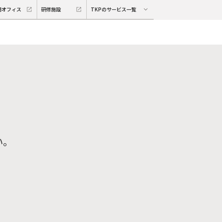
期オフィス
研修施設
TKPのサービス一覧
い。