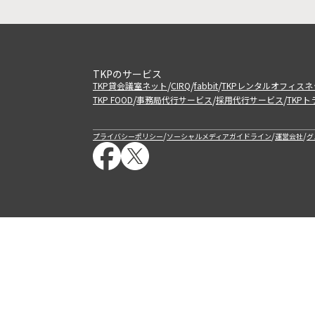
TKPのサービス
/
/
/
TKP貸会議室ネット
CIRQ
fabbit
TKPレンタルオフィスネ
/
/
/
TKP FOOD
事務局代行サービス
採用代行サービス
TKP
/
/
/
プライバシーポリシー
ソーシャルメディアガイドライン
運営会社
グ