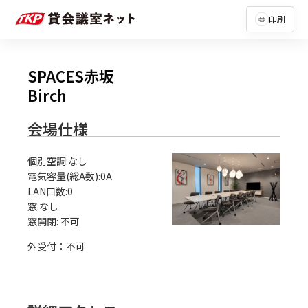
印刷
SPACES赤坂
Birch
会場仕様
個別空調:なし

電気容量(総A数):0A

LAN口数:0

窓:なし

外受付：不可