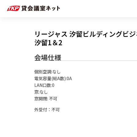
リージャス 汐留ビルディングビ
汐留1＆2
会場仕様
個別空調:なし

電気容量(総A数):0A

LAN口数:0

窓:なし

外受付：不可