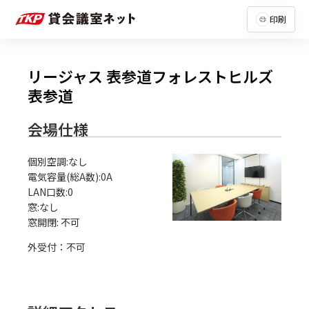
印刷
リージャス 表参道フォレストヒルズ
表参道
会場仕様
個別空調:なし

電気容量(総A数):0A

LAN口数:0

窓:なし

外受付：不可