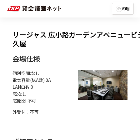
印刷
リージャス 広小路ガーデンアベニュービ
久屋
会場仕様
個別空調:なし

電気容量(総A数):0A

LAN口数:0

窓:なし

外受付：不可