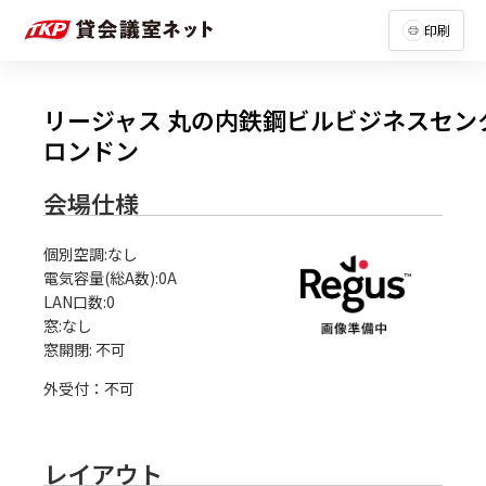
印刷
リージャス 丸の内鉄鋼ビルビジネスセン
ロンドン
会場仕様
個別空調:なし

電気容量(総A数):0A

LAN口数:0

窓:なし

外受付：不可
レイアウト