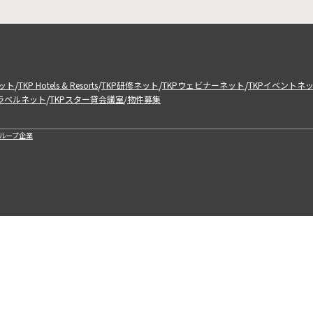
/
/
/
/
ット
TKP Hotels & Resorts
TKP研修ネット
TKPウェビナーネット
TKPイベントネ
/
トラベルネット
TKPスター貸会議室
物件募集
/
ループ企業