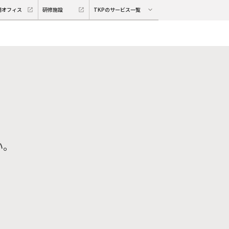
期オフィス
研修施設
TKPのサービス一覧
い。