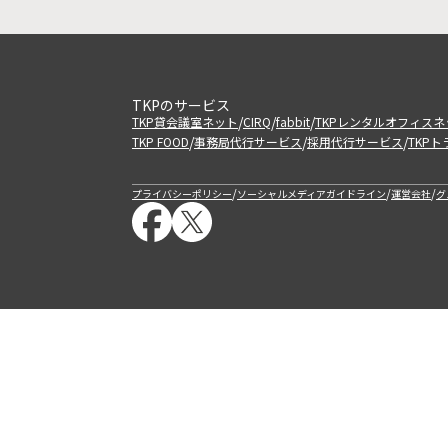
TKPのサービス
/
/
/
TKP貸会議室ネット
CIRQ
fabbit
TKPレンタルオフィスネ
/
/
/
TKP FOOD
事務局代行サービス
採用代行サービス
TKP
/
/
/
プライバシーポリシー
ソーシャルメディアガイドライン
運営会社
グ