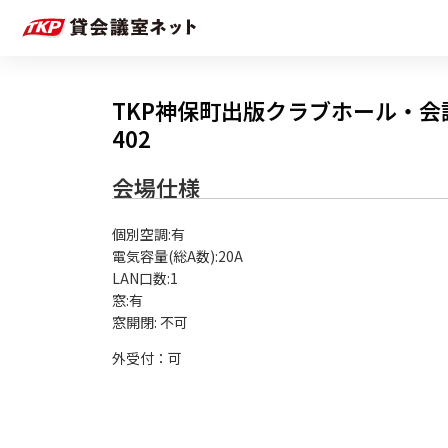
TKP神保町出版クラブホール・会
402
会場仕様
個別空調:有

電気容量(総A数):20A

LAN口数:1

窓:有

外受付：可