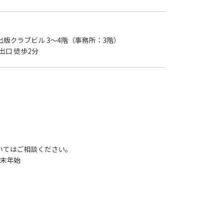
出版クラブビル 3～4階（事務所：3階）
出口 徒歩2分
いてはご相談ください。
年末年始