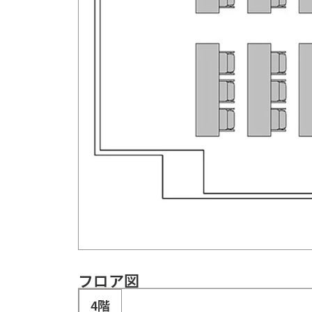
フロア図
4階