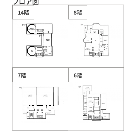
フロア図
14階
8階
7階
6階