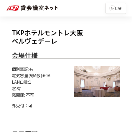
印刷
TKPホテルモントレ大阪
ベルヴェデーレ
会場仕様
個別空調:有

電気容量(総A数):60A

LAN口数:1

窓:有

外受付：可