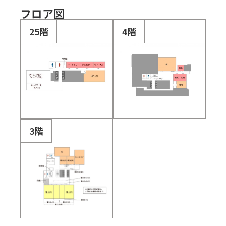
フロア図
25階
4階
3階