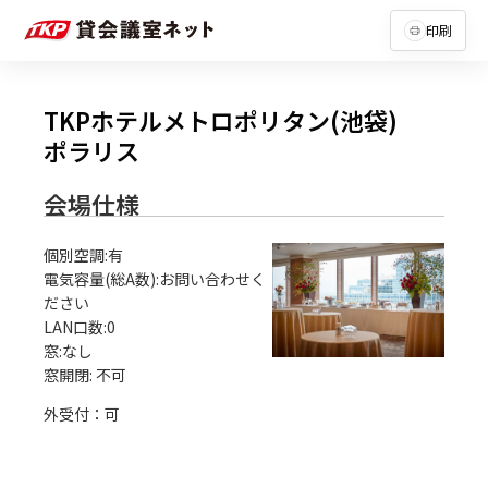
印刷
TKPホテルメトロポリタン(池袋)
ポラリス
会場仕様
個別空調:有

電気容量(総A数):お問い合わせく
ださい

LAN口数:0

窓:なし

外受付：可